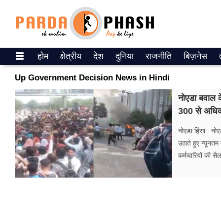
Trending on Google News
होम
क्षेत्रीय
देश
दुनिया
राजनीति
बिज़नेस
ePaper
Up Government Decision News in Hindi
वेब स्टोरीज
नोएडा बवाल क
300 से अधिक 
उत्तर प्रदेश
नोएडा हिंसा : नोएड
गैलरी
उठाते हुए न्यूनत
कर्मचारियों की स
वीडियो
रिलेशनशिप
जीवन मंत्रा