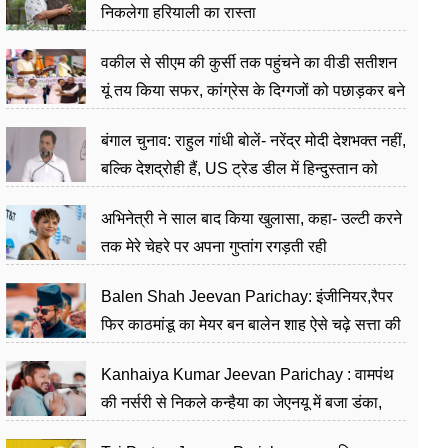
निकलेगा हरियाली का रास्ता
वकील से सीएम की कुर्सी तक पहुंचने का वीडी सतीशन
यूं तय किया सफर, कांग्रेस के दिग्गजों को पछाड़कर बने
जननेता
बंगाल चुनाव: राहुल गांधी बोलें- नरेंद्र मोदी देशभक्त नहीं,
बल्कि देशद्रोही हैं, US ट्रेड डील में हिन्दुस्तान को
बेचने का काम किया
अभिनेत्री ने साल बाद किया खुलासा, कहा- उल्टी करने
तक मेरे चेहरे पर अपना गुप्तांग रगड़ती रही
Balen Shah Jeevan Parichay: इंजीनियर,रैपर
फिर काठमांडू का मेयर बन बालेन शाह ऐसे चढ़े सत्ता की
सीढ़ियां, अब चलाएंगे नेपाल सरकार
Kanhaiya Kumar Jeevan Parichay : वामपंथ
की नर्सरी से निकले कन्हैया का जेएनयू में बजा डंका,
शिक्षा को मानते हैं समाज के बदलाव का हथियार