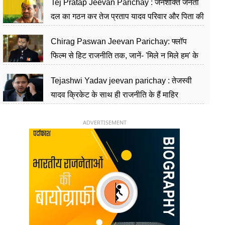
Tej Pratap Jeevan Parichay : जनशक्ति जनता
दल का गठन कर तेज प्रताप यादव परिवार और पिता की
पार्टी को दे रहे हैं चुनौती, विवादों से है गहरा नाता
Chirag Paswan Jeevan Parichay: फ्लॉप
फिल्म से हिट राजनीति तक, जानें- 'मिले न मिले हम' के
हीरो चिराग पासवान के केंद्रीय मंत्री बनने का सफर
Tejashwi Yadav jeevan parichay : तेजस्वी
यादव क्रिकेट के साथ ही राजनीति के हैं माहिर
खिलाड़ी, 26 साल की उम्र में संभाली डिप्टी सीएम की
कुर्सी
ADVERTISEMENT