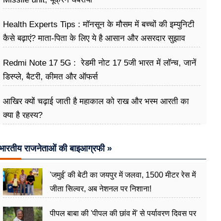
Health Experts Tips : मॉनसून के मौसम में बच्चों की इम्युनिटी
कैसे बढ़ाएं? माता-पिता के लिए ये है आसान और असरदार सुझाव
Redmi Note 17 5G : रेडमी नोट 17 5जी भारत में लॉन्च, जानें
डिस्प्ले, बैटरी, कीमत और ऑफर्स
आखिर क्यों चढ़ाई जाती है महाकाल को राख और भस्म आरती का
क्या है रहस्य?
भारतीय राजनेताओं की बाइआग्रफी »
'जमुई' की बेटी का जयपुर में जलवा, 1500 मीटर रेस में
जीता सिल्वर, अब नेशनल पर निशाना!
पीपल बाबा की 'पीपल की छांव में' से पर्यावरण दिवस पर