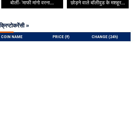
बोलीं- 'माफी मांगो वरना...
छोड़ने वाले बॉलीवुड के मशहूर...
क्रिप्टोकरेंसी »