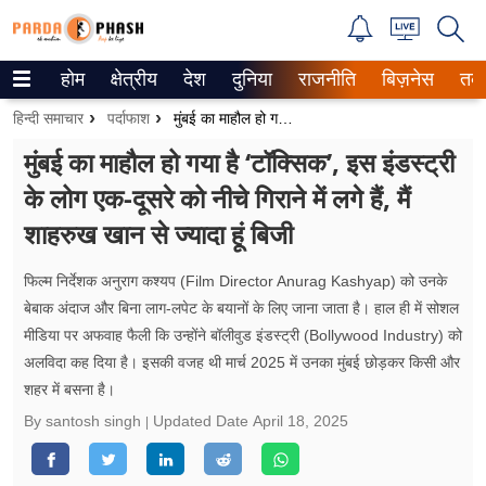
होम
क्षेत्रीय
देश
दुनिया
राजनीति
बिज़नेस
तक
Trending on Google News
हिन्दी समाचार
पर्दाफाश
मुंबई का माहौल हो गया है ‘टॉक्सिक’, इस इंडस्ट्री के लोग एक-दूसरे को नीचे गिराने में लगे हैं, मैं शाहरुख खान से ज्यादा हूं बिजी
ePaper
मुंबई का माहौल हो गया है ‘टॉक्सिक’, इस इंडस्ट्री
के लोग एक-दूसरे को नीचे गिराने में लगे हैं, मैं
वेब स्टोरीज
शाहरुख खान से ज्यादा हूं बिजी
उत्तर प्रदेश
फिल्म निर्देशक अनुराग कश्यप (Film Director Anurag Kashyap) को उनके
गैलरी
बेबाक अंदाज और बिना लाग-लपेट के बयानों के लिए जाना जाता है। हाल ही में सोशल
मीडिया पर अफवाह फैली कि उन्होंने बॉलीवुड इंडस्ट्री (Bollywood Industry) को
वीडियो
अलविदा कह दिया है। इसकी वजह थी मार्च 2025 में उनका मुंबई छोड़कर किसी और
शहर में बसना है।
रिलेशनशिप
By santosh singh
Updated Date
April 18, 2025
जीवन मंत्रा