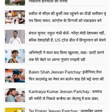
निकलेगा हरियाली का रास्ता
वकील से सीएम की कुर्सी तक पहुंचने का वीडी सतीशन यूं
तय किया सफर, कांग्रेस के दिग्गजों को पछाड़कर बने
जननेता
बंगाल चुनाव: राहुल गांधी बोलें- नरेंद्र मोदी देशभक्त नहीं,
बल्कि देशद्रोही हैं, US ट्रेड डील में हिन्दुस्तान को बेचने
का काम किया
अभिनेत्री ने साल बाद किया खुलासा, कहा- उल्टी करने
तक मेरे चेहरे पर अपना गुप्तांग रगड़ती रही
Balen Shah Jeevan Parichay: इंजीनियर,रैपर
फिर काठमांडू का मेयर बन बालेन शाह ऐसे चढ़े सत्ता की
सीढ़ियां, अब चलाएंगे नेपाल सरकार
Kanhaiya Kumar Jeevan Parichay : वामपंथ
की नर्सरी से निकले कन्हैया का जेएनयू में बजा डंका,
शिक्षा को मानते हैं समाज के बदलाव का हथियार
Tej Pratap Jeevan Parichay : जनशक्ति जनता