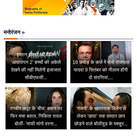
मनोरंजन »
इमरान हाशमी की फिल्म
'आवारापन 2' बच्चों को अकेले
16 करोड़ के कर्ज में फंसे राजपाल
देखने की नहीं मिलेगी इजाजत!
यादव! 9 सितंबर को नीलाम होंगी
सीबीएफसी...
दो संपत्तियां,...
रणबीर कपूर के 'बीफ' बयान पर
‘गजनी’ के खतरनाक विलेन से
फिर मचा बवाल, निकिता रावल
लेकर ‘छावा’ तक दमदार छाप
बोलीं- 'माफी मांगो वरना...
छोड़ने वाले बॉलीवुड के मशहूर...