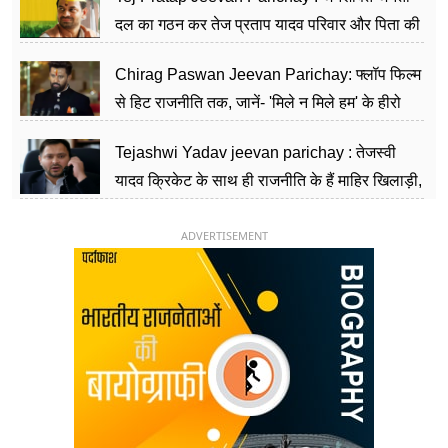
दल का गठन कर तेज प्रताप यादव परिवार और पिता की
पार्टी को दे रहे हैं चुनौती, विवादों से है गहरा नाता
Chirag Paswan Jeevan Parichay: फ्लॉप फिल्म
से हिट राजनीति तक, जानें- 'मिले न मिले हम' के हीरो
चिराग पासवान के केंद्रीय मंत्री बनने का सफर
Tejashwi Yadav jeevan parichay : तेजस्वी
यादव क्रिकेट के साथ ही राजनीति के हैं माहिर खिलाड़ी,
26 साल की उम्र में संभाली डिप्टी सीएम की कुर्सी
ADVERTISEMENT