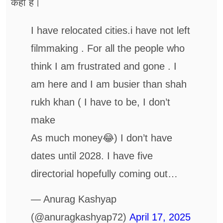
कहा है।
I have relocated cities.i have not left
filmmaking . For all the people who
think I am frustrated and gone . I
am here and I am busier than shah
rukh khan ( I have to be, I don’t
make
As much money😂) I don’t have
dates until 2028. I have five
directorial hopefully coming out…
— Anurag Kashyap
(@anuragkashyap72)
April 17, 2025