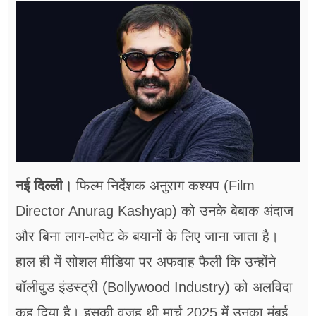
फूड
सेहत
ब्‍यूटी
जॉब्स
शिक्षा
अन्य खबरें
नई दिल्ली।
फिल्म निर्देशक अनुराग कश्यप (Film
Director Anurag Kashyap) को उनके बेबाक अंदाज
और बिना लाग-लपेट के बयानों के लिए जाना जाता है।
हाल ही में सोशल मीडिया पर अफवाह फैली कि उन्होंने
बॉलीवुड इंडस्ट्री (Bollywood Industry) को अलविदा
कह दिया है। इसकी वजह थी मार्च 2025 में उनका मुंबई