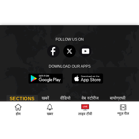
FOLLOW US ON
DOWNLOAD OUR APPS
खबरें
वीडियो
वेब स्टोरीज
बायोग्राफी
SECTIONS
ईपेपर
गूगल समाचार
न्यूज़ रील
होम
खबर
लाइव टीवी
PM Modi
CM Yogi
TRENDING TOPICS
आज का इतिहास
वायरल वीडियो
अखिलेश यादव