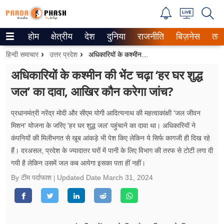
होम
क्षेत्रीय
देश
दुनिया
राजनीति
बिज़नेस
तक
Trending on Google News
हिन्दी समाचार
उत्तर प्रदेश
अधिकारियों के कश्मीन की भेंट चढ़ा ‘हर घर शुद्ध जल’ का दावा, आखिर कौन करेगा जांच?
ePaper
अधिकारियों के कश्मीन की भेंट चढ़ा ‘हर घर शुद्ध
जल’ का दावा, आखिर कौन करेगा जांच?
वेब स्टोरीज
उत्तर प्रदेश
प्रधानमंत्री नरेंद्र मोदी और सीएम योगी आदित्यनाथ की महत्वाकांक्षी 'जल जीवन
मिशन' योजना के जरिए 'हर घर शुद्ध जल' पहुंचाने का दावा था। अधिकारियों ने
गैलरी
कंपनियों की मिलीभगत से खूब आंकड़े भी पेश किए लेकिन ये सिर्फ कागजी ही दिख रहे
हैं। दरअसल, प्रदेश के ज्यादातर घरों में पानी के लिए विभाग की तरफ से टोटी लगा दी
वीडियो
गयी है लेकिन उसमें जल कब आयेगा इसका पता हीं नहीं।
By टीम पर्दाफाश
Updated Date
March 31, 2024
रिलेशनशिप
जीवन मंत्रा