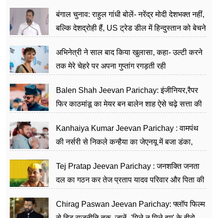
जननेता
बंगाल चुनाव: राहुल गांधी बोलें- नरेंद्र मोदी देशभक्त नहीं,
बल्कि देशद्रोही हैं, US ट्रेड डील में हिन्दुस्तान को बेचने
का काम किया
अभिनेत्री ने साल बाद किया खुलासा, कहा- उल्टी करने
तक मेरे चेहरे पर अपना गुप्तांग रगड़ती रही
Balen Shah Jeevan Parichay: इंजीनियर,रैपर
फिर काठमांडू का मेयर बन बालेन शाह ऐसे चढ़े सत्ता की
सीढ़ियां, अब चलाएंगे नेपाल सरकार
Kanhaiya Kumar Jeevan Parichay : वामपंथ
की नर्सरी से निकले कन्हैया का जेएनयू में बजा डंका,
शिक्षा को मानते हैं समाज के बदलाव का हथियार
Tej Pratap Jeevan Parichay : जनशक्ति जनता
दल का गठन कर तेज प्रताप यादव परिवार और पिता की
पार्टी को दे रहे हैं चुनौती, विवादों से है गहरा नाता
Chirag Paswan Jeevan Parichay: फ्लॉप फिल्म
से हिट राजनीति तक, जानें- 'मिले न मिले हम' के हीरो