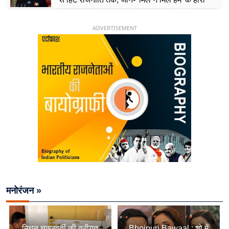
चिराग पासवान के केंद्रीय मंत्री बनने का सफर
ADVERTISEMENT
मनोरंजन »
मिथुन चक्रवर्ती की तबीयत
Bhojpuri Bawaal : शो में