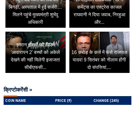
बिगड़ी, अस्पताल में हुई सर्जरी…
कमेंट्स का एक्ट्रेस काजल
मिलने पहुंचे मुख्यमंत्री शुभेंदु
राघवानी ने दिया जवाब, निरहुआ
अधिकारी
और...
इमरान हाशमी की फिल्म
'आवारापन 2' बच्चों को अकेले
16 करोड़ के कर्ज में फंसे राजपाल
देखने की नहीं मिलेगी इजाजत!
यादव! 9 सितंबर को नीलाम होंगी
सीबीएफसी...
दो संपत्तियां,...
क्रिप्टोकरेंसी »