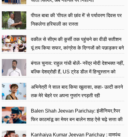
जीता सिल्वर, अब नेशनल पर निशाना!
पीपल बाबा की 'पीपल की छांव में' से पर्यावरण दिवस पर
निकलेगा हरियाली का रास्ता
वकील से सीएम की कुर्सी तक पहुंचने का वीडी सतीशन
यूं तय किया सफर, कांग्रेस के दिग्गजों को पछाड़कर बने
जननेता
बंगाल चुनाव: राहुल गांधी बोलें- नरेंद्र मोदी देशभक्त नहीं,
बल्कि देशद्रोही हैं, US ट्रेड डील में हिन्दुस्तान को
बेचने का काम किया
अभिनेत्री ने साल बाद किया खुलासा, कहा- उल्टी करने
तक मेरे चेहरे पर अपना गुप्तांग रगड़ती रही
Balen Shah Jeevan Parichay: इंजीनियर,रैपर
फिर काठमांडू का मेयर बन बालेन शाह ऐसे चढ़े सत्ता की
सीढ़ियां, अब चलाएंगे नेपाल सरकार
Kanhaiya Kumar Jeevan Parichay : वामपंथ