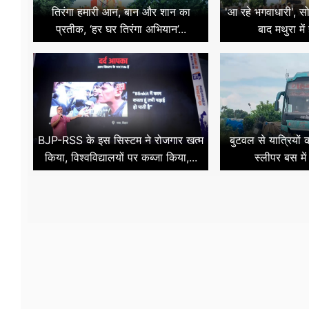
तिरंगा हमारी आन, बान और शान का
'आ रहे भगवाधारी', स
प्रतीक, ‘हर घर तिरंगा अभियान’...
बाद मथुरा में
BJP-RSS के इस सिस्टम ने रोजगार खत्म
बुटवल से यात्रियों
किया, विश्वविद्यालयों पर कब्जा किया,...
स्लीपर बस में