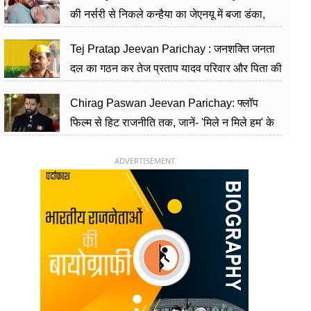
की नर्सरी से निकले कन्हैया का जेएनयू में बजा डंका,
शिक्षा को मानते हैं समाज के बदलाव का हथियार
Tej Pratap Jeevan Parichay : जनशक्ति जनता
दल का गठन कर तेज प्रताप यादव परिवार और पिता की
पार्टी को दे रहे हैं चुनौती, विवादों से है गहरा नाता
Chirag Paswan Jeevan Parichay: फ्लॉप
फिल्म से हिट राजनीति तक, जानें- 'मिले न मिले हम' के
हीरो चिराग पासवान के केंद्रीय मंत्री बनने का सफर
ADVERTISEMENT