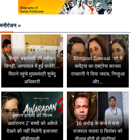
मनोरंजन »
मिथुन चक्रवर्ती की तबीयत
Bhojpuri Bawaal : शो में
बिगड़ी, अस्पताल में हुई सर्जरी…
कमेंट्स का एक्ट्रेस काजल
मिलने पहुंचे मुख्यमंत्री शुभेंदु
राघवानी ने दिया जवाब, निरहुआ
अधिकारी
और...
इमरान हाशमी की फिल्म
'आवारापन 2' बच्चों को अकेले
16 करोड़ के कर्ज में फंसे
देखने की नहीं मिलेगी इजाजत!
राजपाल यादव! 9 सितंबर को
सीबीएफसी...
नीलाम होंगी दो संपत्तियां,...