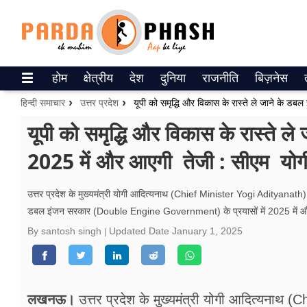
Trending on Google News
होम
क्षेत्रीय
देश
दुनिया
राजनीति
बिज़नेस
ePaper
हिन्दी समाचार
उत्तर प्रदेश
वेब स्टोरीज
यूपी को समृद्धि और विकास के रास्ते ले
2025 में और आएगी तेजी : सीएम योग
उत्तर प्रदेश
गैलरी
उत्तर प्रदेश के मुख्यमंत्री योगी आदित्यनाथ (Chief Minister Yogi Adityanath) न
डबल इंजन सरकार (Double Engine Government) के प्रयासों में 2025 में 
वीडियो
By santosh singh
Updated Date
January 1, 2025
रिलेशनशिप
जीवन मंत्रा
लखनऊ।
उत्तर प्रदेश के मुख्यमंत्री योगी आदित्यनाथ 