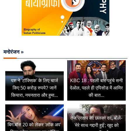
मनोरंजन »
यश ने 'टॉक्सिक' के लिए चार्ज
KBC 18 : पहली बार पहुंचे सनी
किए 50 करोड़ रुपये? जानें
देओल, पहले ही एपिसोड में आमिर
कियारा, नयनतारा और हुमा...
की बात...
तेज प्रताप का छलका दर्द, बोले-
बिग बॉस 20 को लेकर 'लॉक अप'
'मेरे साथ गद्दारी हुई'; खुद को