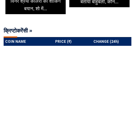
विनर श्रेया कालरा का शॉकिंग
बताया बाहुबली, कौन...
बयान, शो में...
क्रिप्टोकरेंसी »