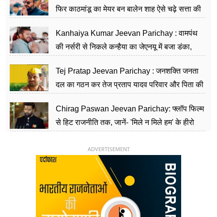
फिर काठमांडू का मेयर बन बालेन शाह ऐसे चढ़े सत्ता की
सीढ़ियां, अब चलाएंगे नेपाल सरकार
Kanhaiya Kumar Jeevan Parichay : वामपंथ
की नर्सरी से निकले कन्हैया का जेएनयू में बजा डंका,
शिक्षा को मानते हैं समाज के बदलाव का हथियार
Tej Pratap Jeevan Parichay : जनशक्ति जनता
दल का गठन कर तेज प्रताप यादव परिवार और पिता की
पार्टी को दे रहे हैं चुनौती, विवादों से है गहरा नाता
Chirag Paswan Jeevan Parichay: फ्लॉप फिल्म
से हिट राजनीति तक, जानें- 'मिले न मिले हम' के हीरो
चिराग पासवान के केंद्रीय मंत्री बनने का सफर
ADVERTISEMENT