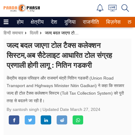
होम
क्षेत्रीय
देश
दुनिया
राजनीति
बिज़नेस
तक
Trending on Google News
हिन्दी समाचार
दिल्ली
जल्द बदल जाएगा टोल टैक्स कलेक्शन सिस्टम,अब सैटेलाइट आधारित टोल संग्रह प्रणाली होगी लागू : नितिन गडकरी
ePaper
जल्द बदल जाएगा टोल टैक्स कलेक्शन
सिस्टम,अब सैटेलाइट आधारित टोल संग्रह
वेब स्टोरीज
प्रणाली होगी लागू : नितिन गडकरी
उत्तर प्रदेश
केंद्रीय सड़क परिवहन और राजमार्ग मंत्री नितिन गडकरी (Union Road
गैलरी
Transport and Highways Minister Nitin Gadkari) ने कहा कि सरकार
जल्द ही टोल टैक्स कलेक्शन सिस्टम (Toll Tax Collection System) को पूरी
वीडियो
तरह से बदलने जा रही है।
रिलेशनशिप
By santosh singh
Updated Date
March 27, 2024
जीवन मंत्रा