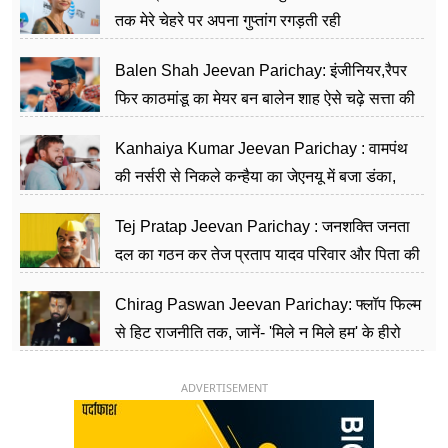
तक मेरे चेहरे पर अपना गुप्तांग रगड़ती रही
Balen Shah Jeevan Parichay: इंजीनियर,रैपर
फिर काठमांडू का मेयर बन बालेन शाह ऐसे चढ़े सत्ता की
सीढ़ियां, अब चलाएंगे नेपाल सरकार
Kanhaiya Kumar Jeevan Parichay : वामपंथ
की नर्सरी से निकले कन्हैया का जेएनयू में बजा डंका,
शिक्षा को मानते हैं समाज के बदलाव का हथियार
Tej Pratap Jeevan Parichay : जनशक्ति जनता
दल का गठन कर तेज प्रताप यादव परिवार और पिता की
पार्टी को दे रहे हैं चुनौती, विवादों से है गहरा नाता
Chirag Paswan Jeevan Parichay: फ्लॉप फिल्म
से हिट राजनीति तक, जानें- 'मिले न मिले हम' के हीरो
चिराग पासवान के केंद्रीय मंत्री बनने का सफर
ADVERTISEMENT