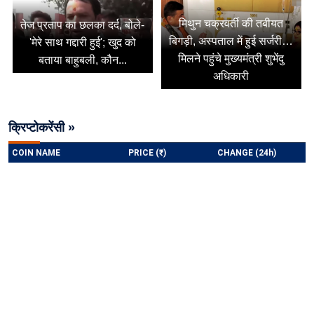
मिथुन चक्रवर्ती की तबीयत
तेज प्रताप का छलका दर्द, बोले-
बिगड़ी, अस्पताल में हुई सर्जरी…
'मेरे साथ गद्दारी हुई'; खुद को
मिलने पहुंचे मुख्यमंत्री शुभेंदु
बताया बाहुबली, कौन...
अधिकारी
क्रिप्टोकरेंसी »