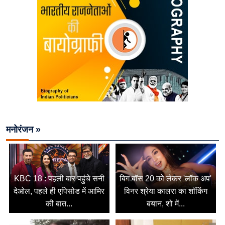
मनोरंजन »
KBC 18 : पहली बार पहुंचे सनी
बिग बॉस 20 को लेकर 'लॉक अप'
देओल, पहले ही एपिसोड में आमिर
विनर श्रेया कालरा का शॉकिंग
की बात...
बयान, शो में...