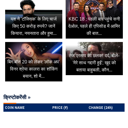
यश ने 'टॉक्सिक' के लिए चार्ज
KBC 18 : पहली बार पहुंचे सनी
किए 50 करोड़ रुपये? जानें
देओल, पहले ही एपिसोड में आमिर
कियारा, नयनतारा और हुमा...
की बात...
तेज प्रताप का छलका दर्द, बोले-
बिग बॉस 20 को लेकर 'लॉक अप'
'मेरे साथ गद्दारी हुई'; खुद को
विनर श्रेया कालरा का शॉकिंग
बताया बाहुबली, कौन...
बयान, शो में...
क्रिप्टोकरेंसी »