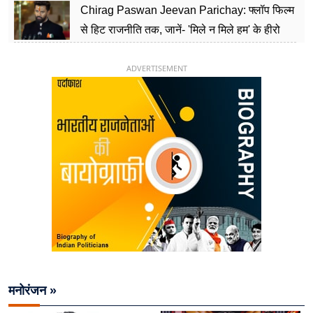
Chirag Paswan Jeevan Parichay: फ्लॉप फिल्म
से हिट राजनीति तक, जानें- 'मिले न मिले हम' के हीरो
चिराग पासवान के केंद्रीय मंत्री बनने का सफर
ADVERTISEMENT
मनोरंजन »