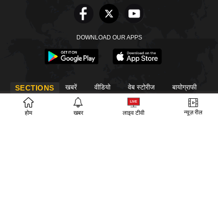
DOWNLOAD OUR APPS
खबरें
वीडियो
वेब स्टोरीज
बायोग्राफी
SECTIONS
ईपेपर
गूगल समाचार
न्यूज़ रील
होम
खबर
लाइव टीवी
PM Modi
CM Yogi
TRENDING TOPICS
आज का इतिहास
वायरल वीडियो
अखिलेश यादव
हमारे बारे में
संपर्क
लीडरशिप
विज्ञापन
पर्दाफाश
प्राइवेसी पॉलिसी
© Copyright PardaPhash 2026. All rights reserved.