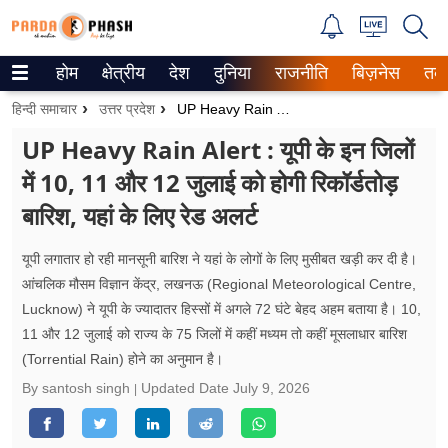
होम
क्षेत्रीय
देश
दुनिया
राजनीति
बिज़नेस
तक
Trending on Google News
हिन्दी समाचार
उत्तर प्रदेश
UP Heavy Rain Alert : यूपी के इन जिलों में 10, 11 और 12 जुलाई को होगी रिकॉर्डतोड़ बारिश, यहां के लिए रेड अलर्ट
ePaper
UP Heavy Rain Alert : यूपी के इन जिलों
में 10, 11 और 12 जुलाई को होगी रिकॉर्डतोड़
वेब स्टोरीज
बारिश, यहां के लिए रेड अलर्ट
उत्तर प्रदेश
यूपी लगातार हो रही मानसूनी बारिश ने यहां के लोगों के लिए मुसीबत खड़ी कर दी है।
गैलरी
आंचलिक मौसम विज्ञान केंद्र, लखनऊ (Regional Meteorological Centre,
Lucknow) ने यूपी के ज्‍यादातर हिस्सों में अगले 72 घंटे बेहद अहम बताया है। 10,
वीडियो
11 और 12 जुलाई को राज्य के 75 जिलों में कहीं मध्यम तो कहीं मूसलाधार बारिश
(Torrential Rain) होने का अनुमान है।
रिलेशनशिप
By santosh singh
Updated Date
July 9, 2026
जीवन मंत्रा