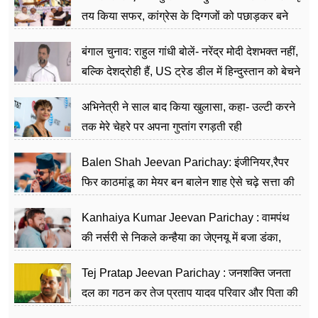
तय किया सफर, कांग्रेस के दिग्गजों को पछाड़कर बने
जननेता
बंगाल चुनाव: राहुल गांधी बोलें- नरेंद्र मोदी देशभक्त नहीं,
बल्कि देशद्रोही हैं, US ट्रेड डील में हिन्दुस्तान को बेचने
का काम किया
अभिनेत्री ने साल बाद किया खुलासा, कहा- उल्टी करने
तक मेरे चेहरे पर अपना गुप्तांग रगड़ती रही
Balen Shah Jeevan Parichay: इंजीनियर,रैपर
फिर काठमांडू का मेयर बन बालेन शाह ऐसे चढ़े सत्ता की
सीढ़ियां, अब चलाएंगे नेपाल सरकार
Kanhaiya Kumar Jeevan Parichay : वामपंथ
की नर्सरी से निकले कन्हैया का जेएनयू में बजा डंका,
शिक्षा को मानते हैं समाज के बदलाव का हथियार
Tej Pratap Jeevan Parichay : जनशक्ति जनता
दल का गठन कर तेज प्रताप यादव परिवार और पिता की
पार्टी को दे रहे हैं चुनौती, विवादों से है गहरा नाता