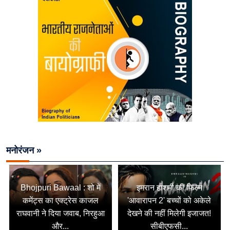
मनोरंजन »
Bhojpuri Bawaal : शो में
इमरान हाशमी की फिल्म
कमेंट्स का एक्ट्रेस काजल
'आवारापन 2' बच्चों को अकेले
राघवानी ने दिया जवाब, निरहुआ
देखने की नहीं मिलेगी इजाजत!
और...
सीबीएफसी...