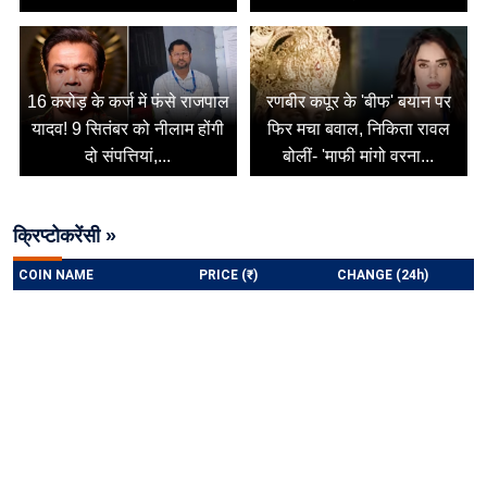
16 करोड़ के कर्ज में फंसे राजपाल
रणबीर कपूर के 'बीफ' बयान पर
यादव! 9 सितंबर को नीलाम होंगी
फिर मचा बवाल, निकिता रावल
दो संपत्तियां,...
बोलीं- 'माफी मांगो वरना...
क्रिप्टोकरेंसी »