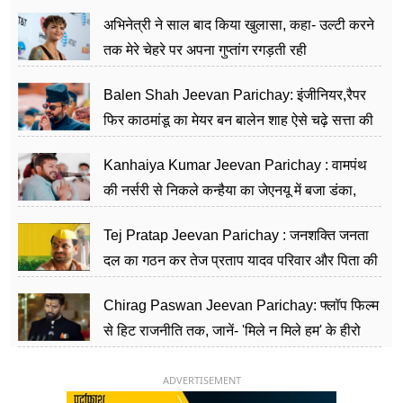
का काम किया
अभिनेत्री ने साल बाद किया खुलासा, कहा- उल्टी करने
तक मेरे चेहरे पर अपना गुप्तांग रगड़ती रही
Balen Shah Jeevan Parichay: इंजीनियर,रैपर
फिर काठमांडू का मेयर बन बालेन शाह ऐसे चढ़े सत्ता की
सीढ़ियां, अब चलाएंगे नेपाल सरकार
Kanhaiya Kumar Jeevan Parichay : वामपंथ
की नर्सरी से निकले कन्हैया का जेएनयू में बजा डंका,
शिक्षा को मानते हैं समाज के बदलाव का हथियार
Tej Pratap Jeevan Parichay : जनशक्ति जनता
दल का गठन कर तेज प्रताप यादव परिवार और पिता की
पार्टी को दे रहे हैं चुनौती, विवादों से है गहरा नाता
Chirag Paswan Jeevan Parichay: फ्लॉप फिल्म
से हिट राजनीति तक, जानें- 'मिले न मिले हम' के हीरो
चिराग पासवान के केंद्रीय मंत्री बनने का सफर
ADVERTISEMENT