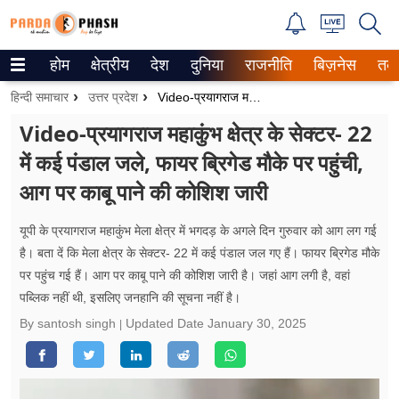
होम
क्षेत्रीय
देश
दुनिया
राजनीति
बिज़नेस
तक
Trending on Google News
हिन्दी समाचार
उत्तर प्रदेश
Video-प्रयागराज महाकुंभ क्षेत्र के सेक्टर- 22 में कई पंडाल जले, फायर ब्रिगेड मौके पर पहुंची, आग पर काबू पाने की कोशिश जारी
ePaper
Video-प्रयागराज महाकुंभ क्षेत्र के सेक्टर- 22
में कई पंडाल जले, फायर ब्रिगेड मौके पर पहुंची,
वेब स्टोरीज
आग पर काबू पाने की कोशिश जारी
उत्तर प्रदेश
यूपी के प्रयागराज महाकुंभ मेला क्षेत्र में भगदड़ के अगले दिन गुरुवार को आग लग गई
गैलरी
है। बता दें कि मेला क्षेत्र के सेक्टर- 22 में कई पंडाल जल गए हैं। फायर ब्रिगेड मौके
पर पहुंच गई हैं। आग पर काबू पाने की कोशिश जारी है। जहां आग लगी है, वहां
वीडियो
पब्लिक नहीं थी, इसलिए जनहानि की सूचना नहीं है।
रिलेशनशिप
By santosh singh
Updated Date
January 30, 2025
जीवन मंत्रा