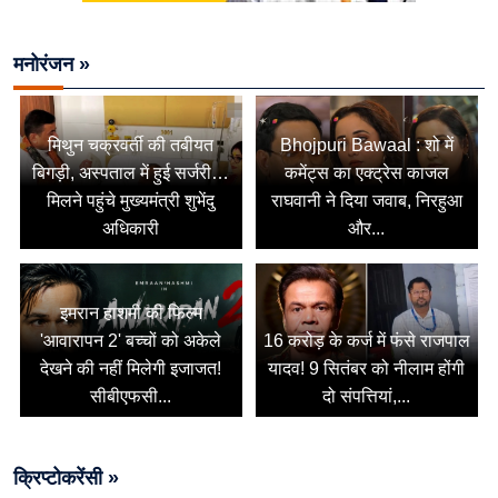
मनोरंजन »
मिथुन चक्रवर्ती की तबीयत
Bhojpuri Bawaal : शो में
बिगड़ी, अस्पताल में हुई सर्जरी…
कमेंट्स का एक्ट्रेस काजल
मिलने पहुंचे मुख्यमंत्री शुभेंदु
राघवानी ने दिया जवाब, निरहुआ
अधिकारी
और...
इमरान हाशमी की फिल्म
'आवारापन 2' बच्चों को अकेले
16 करोड़ के कर्ज में फंसे राजपाल
देखने की नहीं मिलेगी इजाजत!
यादव! 9 सितंबर को नीलाम होंगी
सीबीएफसी...
दो संपत्तियां,...
क्रिप्टोकरेंसी »