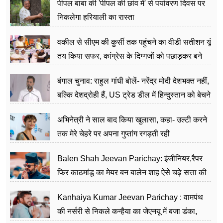
पीपल बाबा की 'पीपल की छांव में' से पर्यावरण दिवस पर
निकलेगा हरियाली का रास्ता
वकील से सीएम की कुर्सी तक पहुंचने का वीडी सतीशन यूं
तय किया सफर, कांग्रेस के दिग्गजों को पछाड़कर बने
जननेता
बंगाल चुनाव: राहुल गांधी बोलें- नरेंद्र मोदी देशभक्त नहीं,
बल्कि देशद्रोही हैं, US ट्रेड डील में हिन्दुस्तान को बेचने
का काम किया
अभिनेत्री ने साल बाद किया खुलासा, कहा- उल्टी करने
तक मेरे चेहरे पर अपना गुप्तांग रगड़ती रही
Balen Shah Jeevan Parichay: इंजीनियर,रैपर
फिर काठमांडू का मेयर बन बालेन शाह ऐसे चढ़े सत्ता की
सीढ़ियां, अब चलाएंगे नेपाल सरकार
Kanhaiya Kumar Jeevan Parichay : वामपंथ
की नर्सरी से निकले कन्हैया का जेएनयू में बजा डंका,