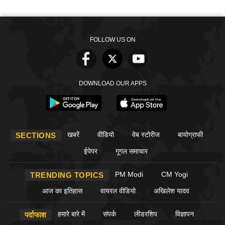
FOLLOW US ON
DOWNLOAD OUR APPS
खबरें
वीडियो
वेब स्टोरीज
बायोग्राफी
SECTIONS
ईपेपर
गूगल समाचार
PM Modi
CM Yogi
TRENDING TOPICS
आज का इतिहास
वायरल वीडियो
अखिलेश यादव
हमारे बारे में
संपर्क
लीडरशिप
विज्ञापन
पर्दाफाश