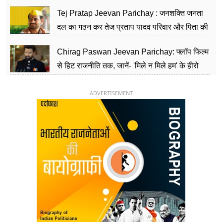
शिक्षा को मानते हैं समाज के बदलाव का हथियार
Tej Pratap Jeevan Parichay : जनशक्ति जनता
दल का गठन कर तेज प्रताप यादव परिवार और पिता की
पार्टी को दे रहे हैं चुनौती, विवादों से है गहरा नाता
Chirag Paswan Jeevan Parichay: फ्लॉप फिल्म
से हिट राजनीति तक, जानें- 'मिले न मिले हम' के हीरो
चिराग पासवान के केंद्रीय मंत्री बनने का सफर
ADVERTISEMENT