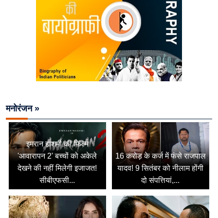
मनोरंजन »
इमरान हाशमी की फिल्म
'आवारापन 2' बच्चों को अकेले
16 करोड़ के कर्ज में फंसे राजपाल
देखने की नहीं मिलेगी इजाजत!
यादव! 9 सितंबर को नीलाम होंगी
सीबीएफसी...
दो संपत्तियां,...