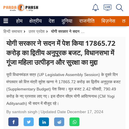
होम
क्षेत्रीय
देश
दुनिया
राजनीति
बिज़नेस
तक
Trending on Google News
हिन्दी समाचार
उत्तर प्रदेश
योगी सरकार ने सदन में पेश किया 17865.72 करोड़ का द्वितीय अनुपूरक बजट, विधानसभा में गूंजा महिला उत्पीड़न और सुरक्षा का मुद्दा
ePaper
योगी सरकार ने सदन में पेश किया 17865.72
करोड़ का द्वितीय अनुपूरक बजट, विधानसभा में
वेब स्टोरीज
गूंजा महिला उत्पीड़न और सुरक्षा का मुद्दा
उत्तर प्रदेश
यूपी विधानमंडल सत्र (UP Legislative Assembly Session) के दूसरे दिन
गैलरी
मंगलवार को वित्त मंत्री सुरेश खन्ना ने 17865.72 करोड़ का द्वितीय अनुपूरक बजट
(Supplementary Budget) पेश किया। मूल बजट 2.42 फीसदी, 790.49
वीडियो
करोड़ के नए प्रस्ताव लाए गए। इस दौरान सीएम योगी आदित्यनाथ (CM Yogi
Adityanath) भी सदन में मौजूद रहे।
रिलेशनशिप
By santosh singh
Updated Date
December 17, 2024
जीवन मंत्रा