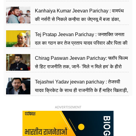
सीढ़ियां, अब चलाएंगे नेपाल सरकार
Kanhaiya Kumar Jeevan Parichay : वामपंथ
की नर्सरी से निकले कन्हैया का जेएनयू में बजा डंका,
शिक्षा को मानते हैं समाज के बदलाव का हथियार
Tej Pratap Jeevan Parichay : जनशक्ति जनता
दल का गठन कर तेज प्रताप यादव परिवार और पिता की
पार्टी को दे रहे हैं चुनौती, विवादों से है गहरा नाता
Chirag Paswan Jeevan Parichay: फ्लॉप फिल्म
से हिट राजनीति तक, जानें- 'मिले न मिले हम' के हीरो
चिराग पासवान के केंद्रीय मंत्री बनने का सफर
Tejashwi Yadav jeevan parichay : तेजस्वी
यादव क्रिकेट के साथ ही राजनीति के हैं माहिर खिलाड़ी,
26 साल की उम्र में संभाली डिप्टी सीएम की कुर्सी
ADVERTISEMENT