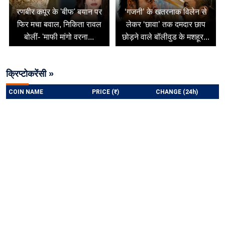
रणबीर कपूर के 'बीफ' बयान पर
‘गजनी’ के खतरनाक विलेन से
फिर मचा बवाल, निकिता रावल
लेकर ‘छावा’ तक दमदार छाप
बोलीं- 'माफी मांगो वरना...
छोड़ने वाले बॉलीवुड के मशहूर...
क्रिप्टोकरेंसी »