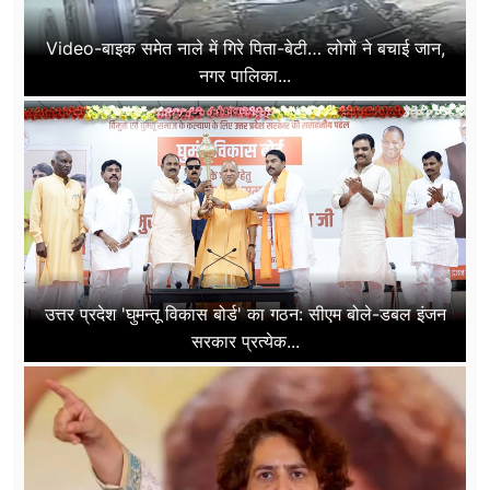
Video-बाइक समेत नाले में गिरे पिता-बेटी… लोगों ने बचाई जान,
नगर पालिका...
उत्तर प्रदेश 'घुमन्तू विकास बोर्ड' का गठन: सीएम बोले-डबल इंजन
सरकार प्रत्येक...