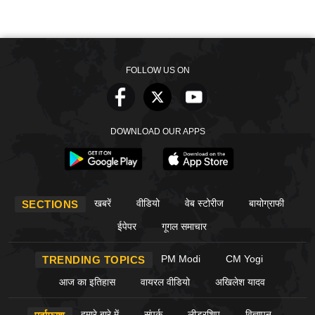
FOLLOW US ON
DOWNLOAD OUR APPS
खबरें
वीडियो
वेब स्टोरीज
बायोग्राफी
SECTIONS
ईपेपर
गूगल समाचार
PM Modi
CM Yogi
TRENDING TOPICS
आज का इतिहास
वायरल वीडियो
अखिलेश यादव
हमारे बारे में
संपर्क
लीडरशिप
विज्ञापन