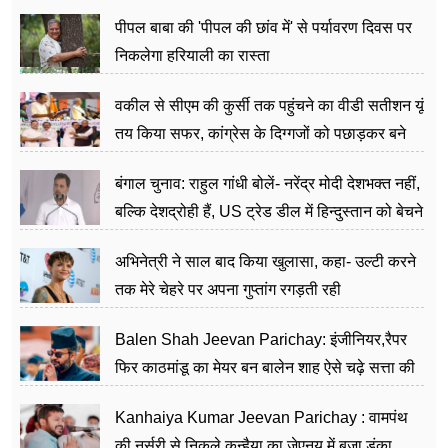
पीपल बाबा की 'पीपल की छांव में' से पर्यावरण दिवस पर
निकलेगा हरियाली का रास्ता
वकील से सीएम की कुर्सी तक पहुंचने का वीडी सतीशन यूं
तय किया सफर, कांग्रेस के दिग्गजों को पछाड़कर बने
जननेता
बंगाल चुनाव: राहुल गांधी बोलें- नरेंद्र मोदी देशभक्त नहीं,
बल्कि देशद्रोही हैं, US ट्रेड डील में हिन्दुस्तान को बेचने
का काम किया
अभिनेत्री ने साल बाद किया खुलासा, कहा- उल्टी करने
तक मेरे चेहरे पर अपना गुप्तांग रगड़ती रही
Balen Shah Jeevan Parichay: इंजीनियर,रैपर
फिर काठमांडू का मेयर बन बालेन शाह ऐसे चढ़े सत्ता की
सीढ़ियां, अब चलाएंगे नेपाल सरकार
Kanhaiya Kumar Jeevan Parichay : वामपंथ
की नर्सरी से निकले कन्हैया का जेएनयू में बजा डंका,