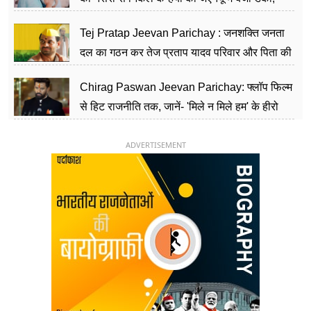
शिक्षा को मानते हैं समाज के बदलाव का हथियार
Tej Pratap Jeevan Parichay : जनशक्ति जनता
दल का गठन कर तेज प्रताप यादव परिवार और पिता की
पार्टी को दे रहे हैं चुनौती, विवादों से है गहरा नाता
Chirag Paswan Jeevan Parichay: फ्लॉप फिल्म
से हिट राजनीति तक, जानें- 'मिले न मिले हम' के हीरो
चिराग पासवान के केंद्रीय मंत्री बनने का सफर
ADVERTISEMENT