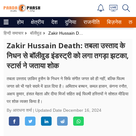
होम
क्षेत्रीय
देश
दुनिया
राजनीति
बिज़नेस
तक
Trending on Google News
हिन्दी समाचार
बॉलीवुड
Zakir Hussain Death: तबला उस्ताद के निधन से बॉलीवुड इंडस्ट्री को लगा तगड़ा झटका, स्टार्स ने जताया शोक
ePaper
Zakir Hussain Death: तबला उस्ताद के
निधन से बॉलीवुड इंडस्ट्री को लगा तगड़ा झटका,
वेब स्टोरीज
स्टार्स ने जताया शोक
उत्तर प्रदेश
तबला उस्ताद ज़ाकिर हुसैन के निधन ने सिर्फ संगीत जगत को ही नहीं, बल्कि फिल्म
गैलरी
जगत को भी गहरे सदमे में डाल दिया है। अमिताभ बच्चन, कमल हासन, कंगना रनौत,
अक्षय कुमार, हंसल मेहता और दीया मिर्जा सहित कई फिल्मी हस्तियों ने सोशल मीडिया
वीडियो
पर शोक व्यक्त किया है।
रिलेशनशिप
By आराधना शर्मा
Updated Date
December 16, 2024
जीवन मंत्रा