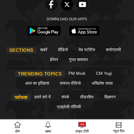
DOWNLOAD OUR APPS
खबरें
वीडियो
वेब स्टोरीज
बायोग्राफी
SECTIONS
ईपेपर
गूगल समाचार
PM Modi
CM Yogi
TRENDING TOPICS
आज का इतिहास
वायरल वीडियो
अखिलेश यादव
हमारे बारे में
संपर्क
लीडरशिप
विज्ञापन
पर्दाफाश
प्राइवेसी पॉलिसी
© Copyright PardaPhash 2026. All rights reserved.
न्यूज़ रील
होम
खबर
लाइव टीवी