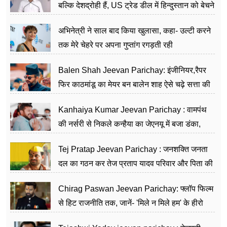
बल्कि देशद्रोही हैं, US ट्रेड डील में हिन्दुस्तान को बेचने
का काम किया
अभिनेत्री ने साल बाद किया खुलासा, कहा- उल्टी करने
तक मेरे चेहरे पर अपना गुप्तांग रगड़ती रही
Balen Shah Jeevan Parichay: इंजीनियर,रैपर
फिर काठमांडू का मेयर बन बालेन शाह ऐसे चढ़े सत्ता की
सीढ़ियां, अब चलाएंगे नेपाल सरकार
Kanhaiya Kumar Jeevan Parichay : वामपंथ
की नर्सरी से निकले कन्हैया का जेएनयू में बजा डंका,
शिक्षा को मानते हैं समाज के बदलाव का हथियार
Tej Pratap Jeevan Parichay : जनशक्ति जनता
दल का गठन कर तेज प्रताप यादव परिवार और पिता की
पार्टी को दे रहे हैं चुनौती, विवादों से है गहरा नाता
Chirag Paswan Jeevan Parichay: फ्लॉप फिल्म
से हिट राजनीति तक, जानें- 'मिले न मिले हम' के हीरो
चिराग पासवान के केंद्रीय मंत्री बनने का सफर