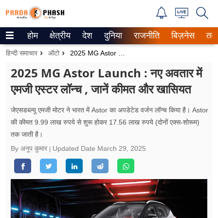
होम
क्षेत्रीय
देश
दुनिया
राजनीति
बिज़नेस
तक
Trending on Google News
हिन्दी समाचार
ऑटो
2025 MG Astor Launch : नए अवतार में एमजी एस्टर लॉन
ePaper
2025 MG Astor Launch : नए अवतार में
एमजी एस्टर लॉन्च , जानें कीमत और खासियत
वेब स्टोरीज
उत्तर प्रदेश
जेएसडब्ल्यू एमजी मोटर ने भारत में Astor का अपडेटेड वर्जन लॉन्च किया है। Astor
की कीमत 9.99 लाख रुपये से शुरू होकर 17.56 लाख रुपये (दोनों एक्स-शोरूम)
गैलरी
तक जाती है।
By अनूप कुमार
Updated Date
March 29, 2025
वीडियो
रिलेशनशिप
जीवन मंत्रा