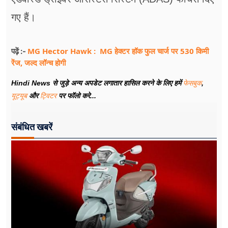
गए हैं।
MG Hector Hawk : MG हेक्टर हॉक फुल चार्ज पर 530 किमी
पढ़ें :-
रेंज, जल्द लॉन्च होगी
Hindi News से जुड़े अन्य अपडेट लगातार हासिल करने के लिए हमें
फेसबुक
,
यूट्यूब
और
ट्विटर
पर फॉलो करे...
संबंधित खबरें