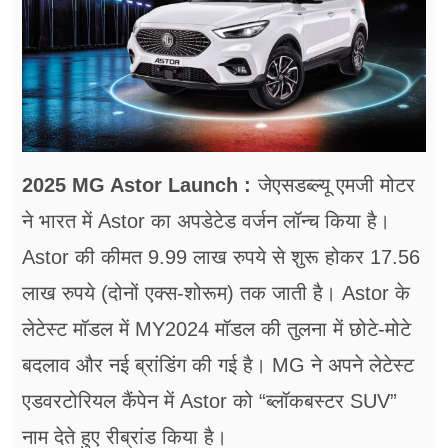
फूड
सेहत
ब्‍यूटी
जॉब्स
2025 MG Astor Launch :
जेएसडब्ल्यू एमजी मोटर
शिक्षा
ने भारत में Astor का अपडेटेड वर्जन लॉन्च किया है।
अन्य खबरें
Astor की कीमत 9.99 लाख रुपये से शुरू होकर 17.56
लाख रुपये (दोनों एक्स-शोरूम) तक जाती है। Astor के
लेटेस्ट मॉडल में MY2024 मॉडल की तुलना में छोटे-मोटे
बदलाव और नई ब्रांडिंग की गई है। MG ने अपने लेटेस्ट
एडवरटोरियल कैंपेन में Astor को “ब्लॉकबस्टर SUV”
नाम देते हुए रीब्रांड किया है।