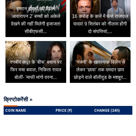
इमरान हाशमी की फिल्म
'आवारापन 2' बच्चों को अकेले
16 करोड़ के कर्ज में फंसे राजपाल
देखने की नहीं मिलेगी इजाजत!
यादव! 9 सितंबर को नीलाम होंगी
सीबीएफसी...
दो संपत्तियां,...
रणबीर कपूर के 'बीफ' बयान पर
‘गजनी’ के खतरनाक विलेन से
फिर मचा बवाल, निकिता रावल
लेकर ‘छावा’ तक दमदार छाप
बोलीं- 'माफी मांगो वरना...
छोड़ने वाले बॉलीवुड के मशहूर...
क्रिप्टोकरेंसी »