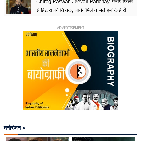
Chirag Paswan Jeevan Parichay: फ्लॉप फिल्म
से हिट राजनीति तक, जानें- 'मिले न मिले हम' के हीरो
चिराग पासवान के केंद्रीय मंत्री बनने का सफर
ADVERTISEMENT
मनोरंजन »