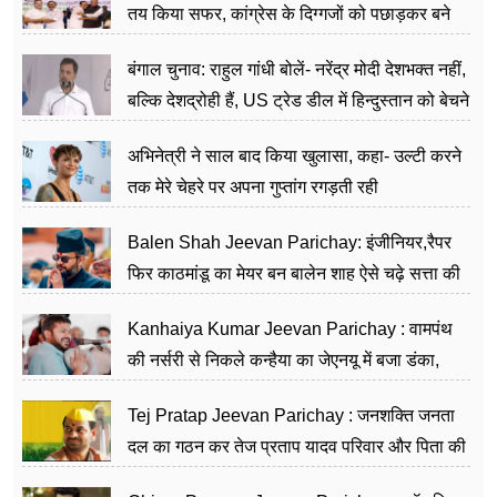
तय किया सफर, कांग्रेस के दिग्गजों को पछाड़कर बने
जननेता
बंगाल चुनाव: राहुल गांधी बोलें- नरेंद्र मोदी देशभक्त नहीं,
बल्कि देशद्रोही हैं, US ट्रेड डील में हिन्दुस्तान को बेचने
का काम किया
अभिनेत्री ने साल बाद किया खुलासा, कहा- उल्टी करने
तक मेरे चेहरे पर अपना गुप्तांग रगड़ती रही
Balen Shah Jeevan Parichay: इंजीनियर,रैपर
फिर काठमांडू का मेयर बन बालेन शाह ऐसे चढ़े सत्ता की
सीढ़ियां, अब चलाएंगे नेपाल सरकार
Kanhaiya Kumar Jeevan Parichay : वामपंथ
की नर्सरी से निकले कन्हैया का जेएनयू में बजा डंका,
शिक्षा को मानते हैं समाज के बदलाव का हथियार
Tej Pratap Jeevan Parichay : जनशक्ति जनता
दल का गठन कर तेज प्रताप यादव परिवार और पिता की
पार्टी को दे रहे हैं चुनौती, विवादों से है गहरा नाता