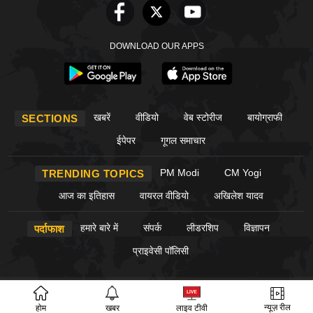
DOWNLOAD OUR APPS
खबरें
वीडियो
वेब स्टोरीज
बायोग्राफी
SECTIONS
ईपेपर
गूगल समाचार
PM Modi
CM Yogi
TRENDING TOPICS
आज का इतिहास
वायरल वीडियो
अखिलेश यादव
हमारे बारे में
संपर्क
लीडरशिप
विज्ञापन
पर्दाफाश
प्राइवेसी पॉलिसी
© Copyright PardaPhash 2026. All rights reserved.
न्यूज़ रील
होम
खबर
लाइव टीवी