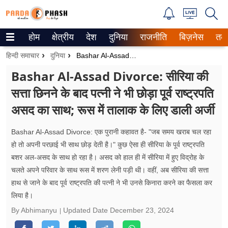
होम
क्षेत्रीय
देश
दुनिया
राजनीति
बिज़नेस
तक
Trending on Google News
हिन्दी समाचार
दुनिया
Bashar Al-Assad Divorce: सीरिया की सत्ता छिनने के बाद पत्नी ने भी छोड़ा पूर्व राष्ट्रपति असद का साथ; रूस में तालाक के लिए डाली अर्जी
ePaper
Bashar Al-Assad Divorce: सीरिया की
सत्ता छिनने के बाद पत्नी ने भी छोड़ा पूर्व राष्ट्रपति
वेब स्टोरीज
असद का साथ; रूस में तालाक के लिए डाली अर्जी
उत्तर प्रदेश
Bashar Al-Assad Divorce: एक पुरानी कहावत है- "जब समय खराब चल रहा
गैलरी
हो तो अपनी परछाई भी साथ छोड़ देती है।" कुछ ऐसा ही सीरिया के पूर्व राष्ट्रपति
बशर अल-असद के साथ हो रहा है। असद को हाल ही में सीरिया में हुए विद्रोह के
वीडियो
चलते अपने परिवार के साथ रूस में शरण लेनी पड़ी थी। वहीं, अब सीरिया की सत्ता
हाथ से जाने के बाद पूर्व राष्ट्रपति की पत्नी ने भी उनसे किनारा करने का फैसला कर
रिलेशनशिप
लिया है।
जीवन मंत्रा
By Abhimanyu
Updated Date
December 23, 2024