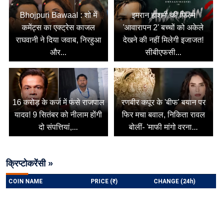
Bhojpuri Bawaal : शो में
इमरान हाशमी की फिल्म
कमेंट्स का एक्ट्रेस काजल
'आवारापन 2' बच्चों को अकेले
राघवानी ने दिया जवाब, निरहुआ
देखने की नहीं मिलेगी इजाजत!
और...
सीबीएफसी...
16 करोड़ के कर्ज में फंसे राजपाल
रणबीर कपूर के 'बीफ' बयान पर
यादव! 9 सितंबर को नीलाम होंगी
फिर मचा बवाल, निकिता रावल
दो संपत्तियां,...
बोलीं- 'माफी मांगो वरना...
क्रिप्टोकरेंसी »