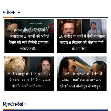
मनोरंजन »
इमरान हाशमी की फिल्म
'आवारापन 2' बच्चों को अकेले
16 करोड़ के कर्ज में फंसे राजपाल
देखने की नहीं मिलेगी इजाजत!
यादव! 9 सितंबर को नीलाम होंगी
सीबीएफसी...
दो संपत्तियां,...
रणबीर कपूर के 'बीफ' बयान पर
‘गजनी’ के खतरनाक विलेन से
फिर मचा बवाल, निकिता रावल
लेकर ‘छावा’ तक दमदार छाप
बोलीं- 'माफी मांगो वरना...
छोड़ने वाले बॉलीवुड के मशहूर...
क्रिप्टोकरेंसी »