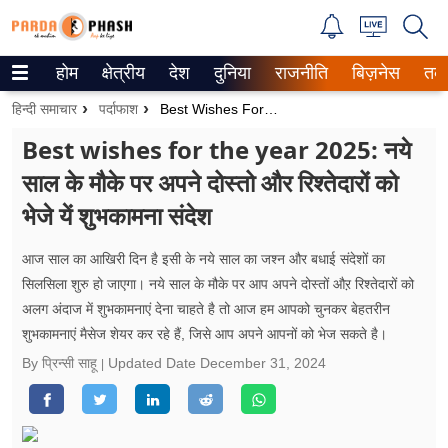
होम
क्षेत्रीय
देश
दुनिया
राजनीति
बिज़नेस
तक
Trending on Google News
हिन्दी समाचार
पर्दाफाश
Best Wishes For The Year 2025: नये साल के मौके पर अपने दोस्तो और रिश्तेदारों को भेजे यें शुभकामना संदेश
ePaper
Best wishes for the year 2025: नये
साल के मौके पर अपने दोस्तो और रिश्तेदारों को
वेब स्टोरीज
भेजे यें शुभकामना संदेश
उत्तर प्रदेश
आज साल का आखिरी दिन है इसी के नये साल का जश्न और बधाई संदेशों का
गैलरी
सिलसिला शुरु हो जाएगा। नये साल के मौके पर आप अपने दोस्तों औऱ रिश्तेदारों को
अलग अंदाज में शुभकामनाएं देना चाहते है तो आज हम आपको चुनकर बेहतरीन
वीडियो
शुभकामनाएं मैसेज शेयर कर रहे हैं, जिसे आप अपने आपनों को भेज सकते है।
रिलेशनशिप
By प्रिन्सी साहू
Updated Date
December 31, 2024
जीवन मंत्रा