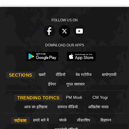
FOLLOW US ON
DOWNLOAD OUR APPS
खबरें
वीडियो
वेब स्टोरीज
बायोग्राफी
SECTIONS
ईपेपर
गूगल समाचार
PM Modi
CM Yogi
TRENDING TOPICS
आज का इतिहास
वायरल वीडियो
अखिलेश यादव
हमारे बारे में
संपर्क
लीडरशिप
विज्ञापन
पर्दाफाश