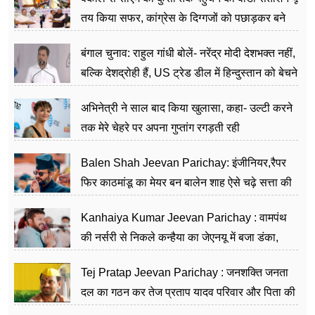
तय किया सफर, कांग्रेस के दिग्गजों को पछाड़कर बने
जननेता
बंगाल चुनाव: राहुल गांधी बोलें- नरेंद्र मोदी देशभक्त नहीं,
बल्कि देशद्रोही हैं, US ट्रेड डील में हिन्दुस्तान को बेचने
का काम किया
अभिनेत्री ने साल बाद किया खुलासा, कहा- उल्टी करने
तक मेरे चेहरे पर अपना गुप्तांग रगड़ती रही
Balen Shah Jeevan Parichay: इंजीनियर,रैपर
फिर काठमांडू का मेयर बन बालेन शाह ऐसे चढ़े सत्ता की
सीढ़ियां, अब चलाएंगे नेपाल सरकार
Kanhaiya Kumar Jeevan Parichay : वामपंथ
की नर्सरी से निकले कन्हैया का जेएनयू में बजा डंका,
शिक्षा को मानते हैं समाज के बदलाव का हथियार
Tej Pratap Jeevan Parichay : जनशक्ति जनता
दल का गठन कर तेज प्रताप यादव परिवार और पिता की
पार्टी को दे रहे हैं चुनौती, विवादों से है गहरा नाता