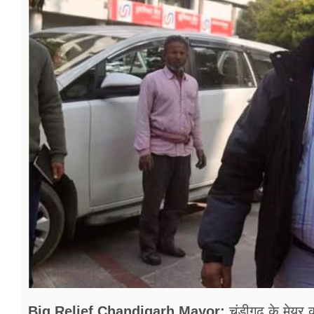
फूड
सेहत
ब्‍यूटी
जॉब्स
शिक्षा
अन्य खबरें
Big Relief Chandigarh Mayor:
चंडीगढ़ के मेय