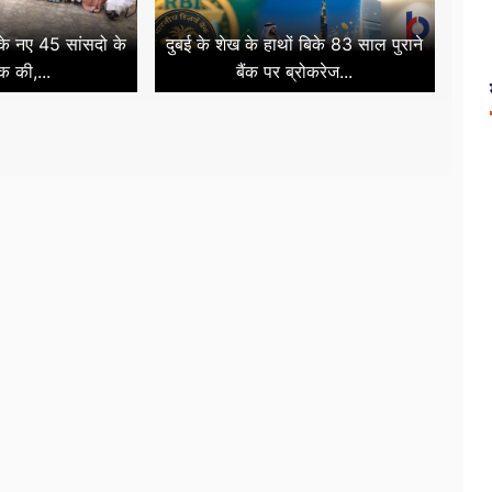
 के नए 45 सांसदो के
दुबई के शेख के हाथों बिके 83 साल पुराने
क की,...
बैंक पर ब्रोकरेज...