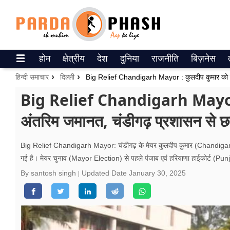
Trending on Google News
होम
क्षेत्रीय
देश
दुनिया
राजनीति
बिज़नेस
ePaper
हिन्दी समाचार
दिल्ली
वेब स्टोरीज
Big Relief Chandigarh Mayor : क
अंतरिम जमानत, चंडीगढ़ प्रशासन से 
उत्तर प्रदेश
गैलरी
Big Relief Chandigarh Mayor: चंडीगढ़ के मेयर कुलदीप कुमार (Chandigarh
गई है। मेयर चुनाव (Mayor Election) से पहले पंजाब एवं हरियाणा हाईकोर्ट (Pu
वीडियो
By santosh singh
Updated Date
January 30, 2025
रिलेशनशिप
जीवन मंत्रा