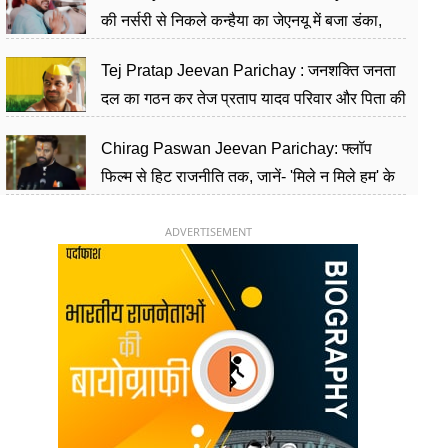
की नर्सरी से निकले कन्हैया का जेएनयू में बजा डंका,
शिक्षा को मानते हैं समाज के बदलाव का हथियार
Tej Pratap Jeevan Parichay : जनशक्ति जनता
दल का गठन कर तेज प्रताप यादव परिवार और पिता की
पार्टी को दे रहे हैं चुनौती, विवादों से है गहरा नाता
Chirag Paswan Jeevan Parichay: फ्लॉप
फिल्म से हिट राजनीति तक, जानें- 'मिले न मिले हम' के
हीरो चिराग पासवान के केंद्रीय मंत्री बनने का सफर
ADVERTISEMENT