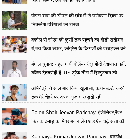
जीता सिल्वर, अब नेशनल पर निशाना!
पीपल बाबा की 'पीपल की छांव में' से पर्यावरण दिवस पर
निकलेगा हरियाली का रास्ता
वकील से सीएम की कुर्सी तक पहुंचने का वीडी सतीशन
यूं तय किया सफर, कांग्रेस के दिग्गजों को पछाड़कर बने
जननेता
बंगाल चुनाव: राहुल गांधी बोलें- नरेंद्र मोदी देशभक्त नहीं,
बल्कि देशद्रोही हैं, US ट्रेड डील में हिन्दुस्तान को
बेचने का काम किया
अभिनेत्री ने साल बाद किया खुलासा, कहा- उल्टी करने
तक मेरे चेहरे पर अपना गुप्तांग रगड़ती रही
Balen Shah Jeevan Parichay: इंजीनियर,रैपर
फिर काठमांडू का मेयर बन बालेन शाह ऐसे चढ़े सत्ता की
सीढ़ियां, अब चलाएंगे नेपाल सरकार
Kanhaiya Kumar Jeevan Parichay : वामपंथ