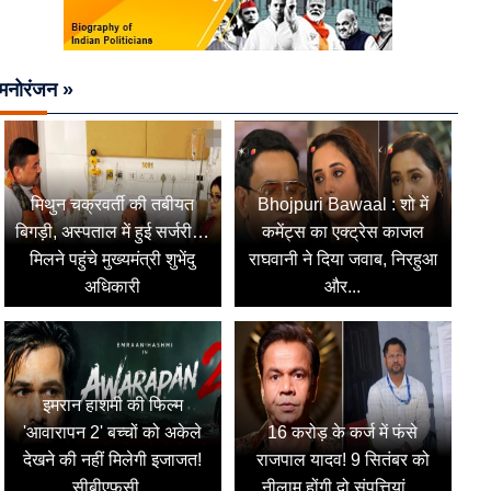
मनोरंजन »
मिथुन चक्रवर्ती की तबीयत
Bhojpuri Bawaal : शो में
बिगड़ी, अस्पताल में हुई सर्जरी…
कमेंट्स का एक्ट्रेस काजल
मिलने पहुंचे मुख्यमंत्री शुभेंदु
राघवानी ने दिया जवाब, निरहुआ
अधिकारी
और...
इमरान हाशमी की फिल्म
'आवारापन 2' बच्चों को अकेले
16 करोड़ के कर्ज में फंसे
देखने की नहीं मिलेगी इजाजत!
राजपाल यादव! 9 सितंबर को
सीबीएफसी...
नीलाम होंगी दो संपत्तियां,...