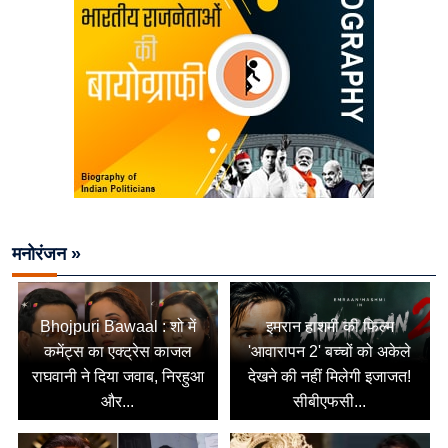
मनोरंजन »
Bhojpuri Bawaal : शो में
इमरान हाशमी की फिल्म
कमेंट्स का एक्ट्रेस काजल
'आवारापन 2' बच्चों को अकेले
राघवानी ने दिया जवाब, निरहुआ
देखने की नहीं मिलेगी इजाजत!
और...
सीबीएफसी...