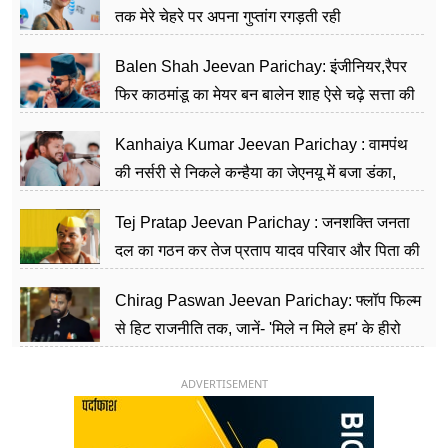
तक मेरे चेहरे पर अपना गुप्तांग रगड़ती रही
Balen Shah Jeevan Parichay: इंजीनियर,रैपर
फिर काठमांडू का मेयर बन बालेन शाह ऐसे चढ़े सत्ता की
सीढ़ियां, अब चलाएंगे नेपाल सरकार
Kanhaiya Kumar Jeevan Parichay : वामपंथ
की नर्सरी से निकले कन्हैया का जेएनयू में बजा डंका,
शिक्षा को मानते हैं समाज के बदलाव का हथियार
Tej Pratap Jeevan Parichay : जनशक्ति जनता
दल का गठन कर तेज प्रताप यादव परिवार और पिता की
पार्टी को दे रहे हैं चुनौती, विवादों से है गहरा नाता
Chirag Paswan Jeevan Parichay: फ्लॉप फिल्म
से हिट राजनीति तक, जानें- 'मिले न मिले हम' के हीरो
चिराग पासवान के केंद्रीय मंत्री बनने का सफर
ADVERTISEMENT