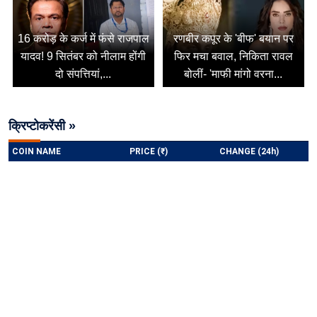
16 करोड़ के कर्ज में फंसे राजपाल
रणबीर कपूर के 'बीफ' बयान पर
यादव! 9 सितंबर को नीलाम होंगी
फिर मचा बवाल, निकिता रावल
दो संपत्तियां,...
बोलीं- 'माफी मांगो वरना...
क्रिप्टोकरेंसी »