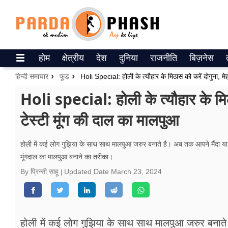
Trending on Google News
होम
क्षेत्रीय
देश
दुनिया
राजनीति
बिज़नेस
ePaper
हिन्दी समाचार
फूड
वेब स्टोरीज
Holi special: होली के त्यौहार के मिठास
टेस्टी मूंग की दाल का मालपुआ
उत्तर प्रदेश
गैलरी
होली में कई लोग गुझिया के साथ साथ मालपुआ जरुर बनाते है। अब तक आपने मैंदा
मूंगदाल का मालपुआ बनाने का तरीका।
वीडियो
By प्रिन्सी साहू
Updated Date
March 23, 2024
रिलेशनशिप
जीवन मंत्रा
होली में कई लोग गुझिया के साथ साथ मालपुआ जरुर बनात