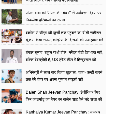
जीता सिल्वर, अब नेशनल पर निशाना!
पीपल बाबा की 'पीपल की छांव में' से पर्यावरण दिवस पर
निकलेगा हरियाली का रास्ता
वकील से सीएम की कुर्सी तक पहुंचने का वीडी सतीशन
यूं तय किया सफर, कांग्रेस के दिग्गजों को पछाड़कर बने
जननेता
बंगाल चुनाव: राहुल गांधी बोलें- नरेंद्र मोदी देशभक्त नहीं,
बल्कि देशद्रोही हैं, US ट्रेड डील में हिन्दुस्तान को
बेचने का काम किया
अभिनेत्री ने साल बाद किया खुलासा, कहा- उल्टी करने
तक मेरे चेहरे पर अपना गुप्तांग रगड़ती रही
Balen Shah Jeevan Parichay: इंजीनियर,रैपर
फिर काठमांडू का मेयर बन बालेन शाह ऐसे चढ़े सत्ता की
सीढ़ियां, अब चलाएंगे नेपाल सरकार
Kanhaiya Kumar Jeevan Parichay : वामपंथ