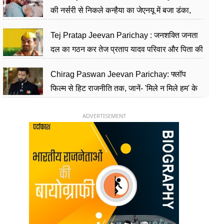
की नर्सरी से निकले कन्हैया का जेएनयू में बजा डंका,
शिक्षा को मानते हैं समाज के बदलाव का हथियार
Tej Pratap Jeevan Parichay : जनशक्ति जनता
दल का गठन कर तेज प्रताप यादव परिवार और पिता की
पार्टी को दे रहे हैं चुनौती, विवादों से है गहरा नाता
Chirag Paswan Jeevan Parichay: फ्लॉप
फिल्म से हिट राजनीति तक, जानें- 'मिले न मिले हम' के
हीरो चिराग पासवान के केंद्रीय मंत्री बनने का सफर
ADVERTISEMENT