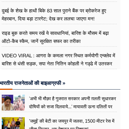
दुबई के शेख के हाथों बिके 83 साल पुराने बैंक पर ब्रोकरेज हुए
मेहरबान, दिया बड़ा टारगेट; देख कर ललचा जाएगा मन!
राइड बुक करते समय रखें ये सावधानियां, बारिश के मौसम में बढ़ा
ऑटो-कैब स्कैम, जानें सुरक्षित सफर का तरीका
VIDEO VIRAL : आगरा के कमला नगर स्थित कर्मयोगी एन्क्लेव में
बारिश से धंसी सड़क, सपा नेता नितिन कोहली ने गड्ढे में उतरकर
मापी विकास की गहराई
भारतीय राजनेताओं की बाइआग्रफी »
'अभी भी मौक़ा है गुजरात सरकार अपनी ग़लती सुधारकर
दोषियों को सजा दिलवाये...' मायावती ऊना दलितों पर
अत्याचार मामले में हुईं आगबबूला
'जमुई' की बेटी का जयपुर में जलवा, 1500 मीटर रेस में