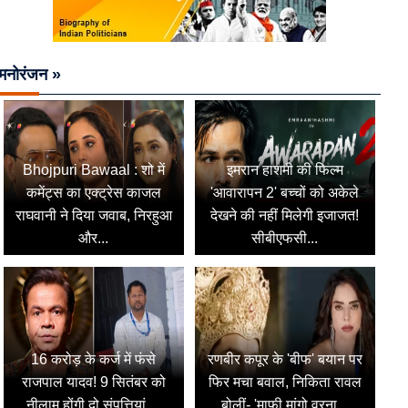
मनोरंजन »
Bhojpuri Bawaal : शो में
इमरान हाशमी की फिल्म
कमेंट्स का एक्ट्रेस काजल
'आवारापन 2' बच्चों को अकेले
राघवानी ने दिया जवाब, निरहुआ
देखने की नहीं मिलेगी इजाजत!
और...
सीबीएफसी...
16 करोड़ के कर्ज में फंसे
रणबीर कपूर के 'बीफ' बयान पर
राजपाल यादव! 9 सितंबर को
फिर मचा बवाल, निकिता रावल
नीलाम होंगी दो संपत्तियां,...
बोलीं- 'माफी मांगो वरना...