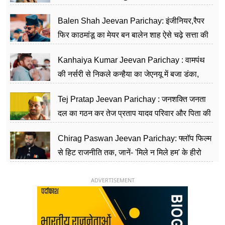
Balen Shah Jeevan Parichay: इंजीनियर,रैपर
फिर काठमांडू का मेयर बन बालेन शाह ऐसे चढ़े सत्ता की
सीढ़ियां, अब चलाएंगे नेपाल सरकार
Kanhaiya Kumar Jeevan Parichay : वामपंथ
की नर्सरी से निकले कन्हैया का जेएनयू में बजा डंका,
शिक्षा को मानते हैं समाज के बदलाव का हथियार
Tej Pratap Jeevan Parichay : जनशक्ति जनता
दल का गठन कर तेज प्रताप यादव परिवार और पिता की
पार्टी को दे रहे हैं चुनौती, विवादों से है गहरा नाता
Chirag Paswan Jeevan Parichay: फ्लॉप फिल्म
से हिट राजनीति तक, जानें- 'मिले न मिले हम' के हीरो
चिराग पासवान के केंद्रीय मंत्री बनने का सफर
ADVERTISEMENT