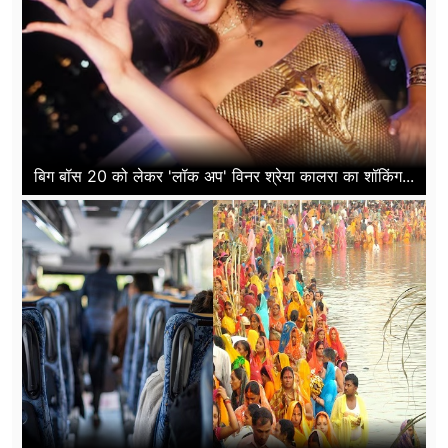
बिग बॉस 20 को लेकर 'लॉक अप' विनर श्रेया कालरा का शॉकिंग...