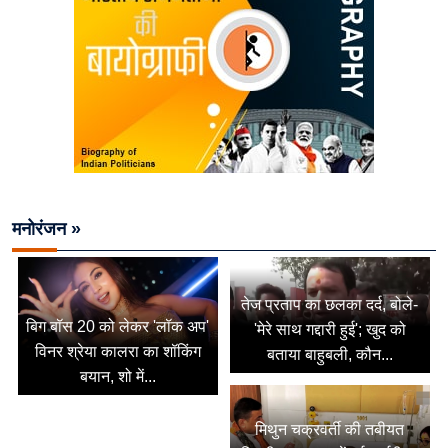
मनोरंजन »
तेज प्रताप का छलका दर्द, बोले-
बिग बॉस 20 को लेकर 'लॉक अप'
'मेरे साथ गद्दारी हुई'; खुद को
विनर श्रेया कालरा का शॉकिंग
बताया बाहुबली, कौन...
बयान, शो में...
मिथुन चक्रवर्ती की तबीयत