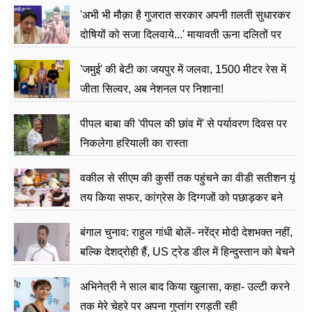
'अभी भी मौक़ा है गुजरात सरकार अपनी ग़लती सुधारकर
दोषियों को सजा दिलवाये...' मायावती ऊना दलितों पर
अत्याचार मामले में हुईं आगबबूला
'जमुई' की बेटी का जयपुर में जलवा, 1500 मीटर रेस में
जीता सिल्वर, अब नेशनल पर निशाना!
पीपल बाबा की 'पीपल की छांव में' से पर्यावरण दिवस पर
निकलेगा हरियाली का रास्ता
वकील से सीएम की कुर्सी तक पहुंचने का वीडी सतीशन यूं
तय किया सफर, कांग्रेस के दिग्गजों को पछाड़कर बने
जननेता
बंगाल चुनाव: राहुल गांधी बोलें- नरेंद्र मोदी देशभक्त नहीं,
बल्कि देशद्रोही हैं, US ट्रेड डील में हिन्दुस्तान को बेचने
का काम किया
अभिनेत्री ने साल बाद किया खुलासा, कहा- उल्टी करने
तक मेरे चेहरे पर अपना गुप्तांग रगड़ती रही