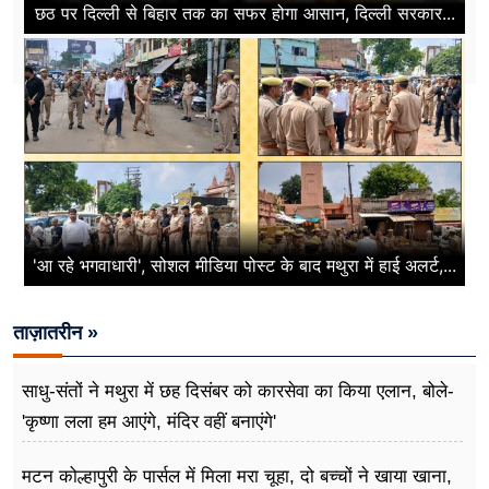
छठ पर दिल्ली से बिहार तक का सफर होगा आसान, दिल्ली सरकार...
'आ रहे भगवाधारी', सोशल मीडिया पोस्ट के बाद मथुरा में हाई अलर्ट,...
ताज़ातरीन »
साधु-संतों ने मथुरा में छह दिसंबर को कारसेवा का किया एलान, बोले-
'कृष्णा लला हम आएंगे, मंदिर वहीं बनाएंगे'
मटन कोल्हापुरी के पार्सल में मिला मरा चूहा, दो बच्चों ने खाया खाना,