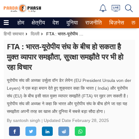
होम
क्षेत्रीय
देश
दुनिया
राजनीति
बिज़नेस
तक
Trending on Google News
हिन्दी समाचार
दिल्ली
FTA : भारत-यूरोपीय संघ के बीच हो सकता है मुक्त व्यापार समझौता, सुरक्षा समझौते पर भी हो रहा विचार
ePaper
FTA : भारत-यूरोपीय संघ के बीच हो सकता है
मुक्त व्यापार समझौता, सुरक्षा समझौते पर भी हो
वेब स्टोरीज
रहा विचार
उत्तर प्रदेश
यूरोपीय संघ की अध्यक्ष उर्सुला वॉन डेर लेयेन (EU President Ursula von der
गैलरी
Leyen) ने एक बड़ा बयान देते हुए शुक्रवार कहा कि भारत ( India) और यूरोपीय
संघ (EU) के बीच इसी साल मुक्त व्यापार समझौते (FTA) पर मुहर लग सकती है।
वीडियो
यूरोपीय संघ की अध्यक्ष ने कहा कि भारत और यूरोपीय संघ के बीच होने जा रहा यह
समझौता अपनी तरह का खास और दुनिया में सबसे बड़ा सौदा होगा।
रिलेशनशिप
By santosh singh
Updated Date
February 28, 2025
जीवन मंत्रा