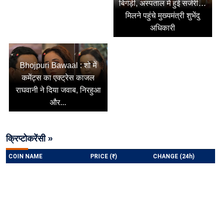
बिगड़ी, अस्पताल में हुई सर्जरी…
मिलने पहुंचे मुख्यमंत्री शुभेंदु
अधिकारी
Bhojpuri Bawaal : शो में
कमेंट्स का एक्ट्रेस काजल
राघवानी ने दिया जवाब, निरहुआ
और...
क्रिप्टोकरेंसी »