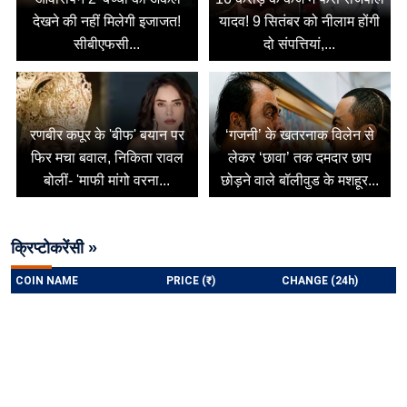
देखने की नहीं मिलेगी इजाजत!
यादव! 9 सितंबर को नीलाम होंगी
सीबीएफसी...
दो संपत्तियां,...
रणबीर कपूर के 'बीफ' बयान पर
‘गजनी’ के खतरनाक विलेन से
फिर मचा बवाल, निकिता रावल
लेकर ‘छावा’ तक दमदार छाप
बोलीं- 'माफी मांगो वरना...
छोड़ने वाले बॉलीवुड के मशहूर...
क्रिप्टोकरेंसी »