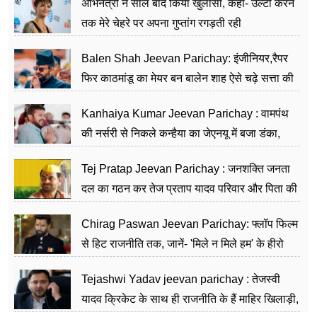
अभिनेत्री ने साल बाद किया खुलासा, कहा- उल्टी करने
तक मेरे चेहरे पर अपना गुप्तांग रगड़ती रही
Balen Shah Jeevan Parichay: इंजीनियर,रैपर
फिर काठमांडू का मेयर बन बालेन शाह ऐसे चढ़े सत्ता की
सीढ़ियां, अब चलाएंगे नेपाल सरकार
Kanhaiya Kumar Jeevan Parichay : वामपंथ
की नर्सरी से निकले कन्हैया का जेएनयू में बजा डंका,
शिक्षा को मानते हैं समाज के बदलाव का हथियार
Tej Pratap Jeevan Parichay : जनशक्ति जनता
दल का गठन कर तेज प्रताप यादव परिवार और पिता की
पार्टी को दे रहे हैं चुनौती, विवादों से है गहरा नाता
Chirag Paswan Jeevan Parichay: फ्लॉप फिल्म
से हिट राजनीति तक, जानें- 'मिले न मिले हम' के हीरो
चिराग पासवान के केंद्रीय मंत्री बनने का सफर
Tejashwi Yadav jeevan parichay : तेजस्वी
यादव क्रिकेट के साथ ही राजनीति के हैं माहिर खिलाड़ी,