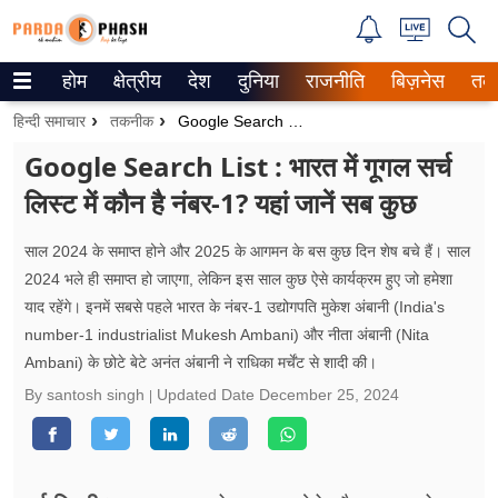
होम
क्षेत्रीय
देश
दुनिया
राजनीति
बिज़नेस
तक
Trending on Google News
हिन्दी समाचार
तकनीक
Google Search List : भारत में गूगल सर्च लिस्ट में कौन है नंबर-1? यहां जानें सब कुछ
ePaper
Google Search List : भारत में गूगल सर्च
लिस्ट में कौन है नंबर-1? यहां जानें सब कुछ
वेब स्टोरीज
उत्तर प्रदेश
साल 2024 के समाप्त होने और 2025 के आगमन के बस कुछ दिन शेष बचे हैं। साल
2024 भले ही समाप्त हो जाएगा, लेकिन इस साल कुछ ऐसे कार्यक्रम हुए जो हमेशा
गैलरी
याद रहेंगे। इनमें सबसे पहले भारत के नंबर-1 उद्योगपति मुकेश अंबानी (India's
number-1 industrialist Mukesh Ambani) और नीता अंबानी (Nita
वीडियो
Ambani) के छोटे बेटे अनंत अंबानी ने राधिका मर्चेंट से शादी की।
By santosh singh
Updated Date
December 25, 2024
रिलेशनशिप
जीवन मंत्रा