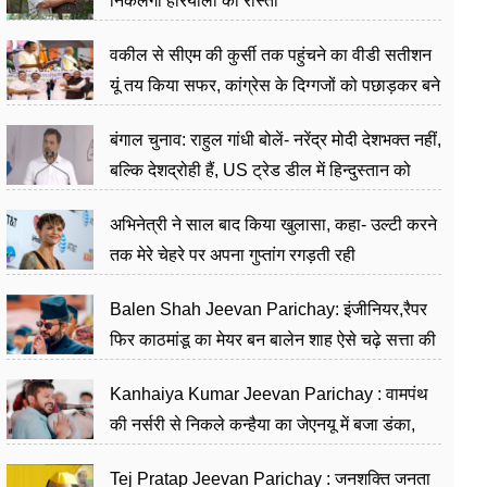
निकलेगा हरियाली का रास्ता
वकील से सीएम की कुर्सी तक पहुंचने का वीडी सतीशन
यूं तय किया सफर, कांग्रेस के दिग्गजों को पछाड़कर बने
जननेता
बंगाल चुनाव: राहुल गांधी बोलें- नरेंद्र मोदी देशभक्त नहीं,
बल्कि देशद्रोही हैं, US ट्रेड डील में हिन्दुस्तान को
बेचने का काम किया
अभिनेत्री ने साल बाद किया खुलासा, कहा- उल्टी करने
तक मेरे चेहरे पर अपना गुप्तांग रगड़ती रही
Balen Shah Jeevan Parichay: इंजीनियर,रैपर
फिर काठमांडू का मेयर बन बालेन शाह ऐसे चढ़े सत्ता की
सीढ़ियां, अब चलाएंगे नेपाल सरकार
Kanhaiya Kumar Jeevan Parichay : वामपंथ
की नर्सरी से निकले कन्हैया का जेएनयू में बजा डंका,
शिक्षा को मानते हैं समाज के बदलाव का हथियार
Tej Pratap Jeevan Parichay : जनशक्ति जनता