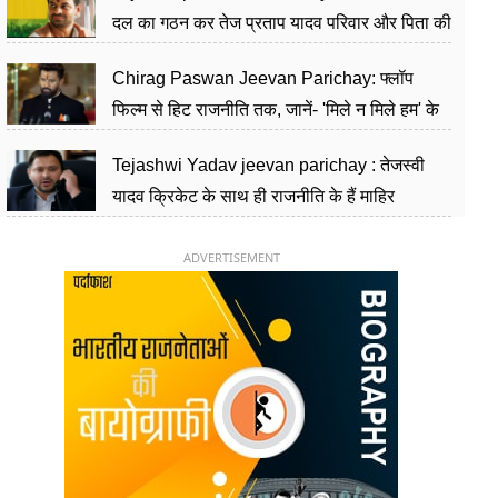
दल का गठन कर तेज प्रताप यादव परिवार और पिता की
पार्टी को दे रहे हैं चुनौती, विवादों से है गहरा नाता
Chirag Paswan Jeevan Parichay: फ्लॉप
फिल्म से हिट राजनीति तक, जानें- 'मिले न मिले हम' के
हीरो चिराग पासवान के केंद्रीय मंत्री बनने का सफर
Tejashwi Yadav jeevan parichay : तेजस्वी
यादव क्रिकेट के साथ ही राजनीति के हैं माहिर
खिलाड़ी, 26 साल की उम्र में संभाली डिप्टी सीएम की
कुर्सी
ADVERTISEMENT