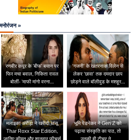
मनोरंजन »
रणबीर कपूर के 'बीफ' बयान पर
‘गजनी’ के खतरनाक विलेन से
फिर मचा बवाल, निकिता रावल
लेकर ‘छावा’ तक दमदार छाप
बोलीं- 'माफी मांगो वरना...
छोड़ने वाले बॉलीवुड के मशहूर...
मलाइका अरोड़ा ने खरीदी धांसू
भूमि पेडनेकर ने Gen Z को
Thar Roxx Star Edition,
पढ़ाया संस्कृति का पाठ, तो
जानिए कीमत और शानदार फीचर्स
उनकी ही टीचर ने...