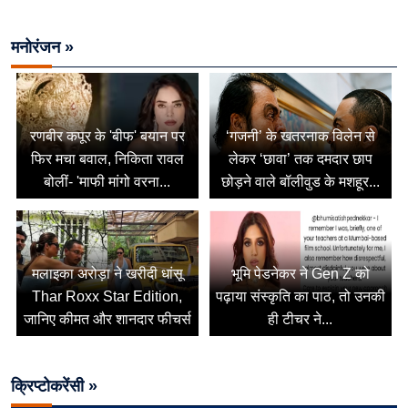
मनोरंजन »
रणबीर कपूर के 'बीफ' बयान पर
‘गजनी’ के खतरनाक विलेन से
फिर मचा बवाल, निकिता रावल
लेकर ‘छावा’ तक दमदार छाप
बोलीं- 'माफी मांगो वरना...
छोड़ने वाले बॉलीवुड के मशहूर...
मलाइका अरोड़ा ने खरीदी धांसू
भूमि पेडनेकर ने Gen Z को
Thar Roxx Star Edition,
पढ़ाया संस्कृति का पाठ, तो उनकी
जानिए कीमत और शानदार फीचर्स
ही टीचर ने...
क्रिप्टोकरेंसी »