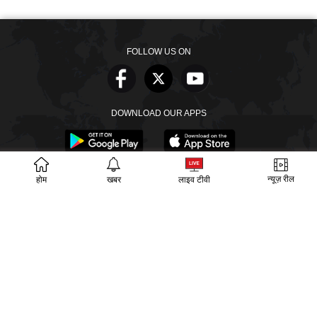
FOLLOW US ON
DOWNLOAD OUR APPS
न्यूज़ रील
होम
खबर
लाइव टीवी
खबरें
वीडियो
वेब स्टोरीज
बायोग्राफी
SECTIONS
ईपेपर
गूगल समाचार
PM Modi
CM Yogi
TRENDING TOPICS
आज का इतिहास
वायरल वीडियो
अखिलेश यादव
हमारे बारे में
संपर्क
लीडरशिप
विज्ञापन
पर्दाफाश