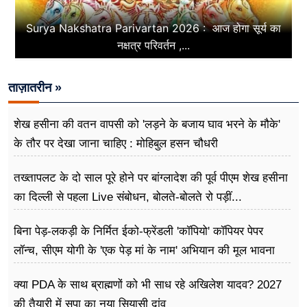
Surya Nakshatra Parivartan 2026 : आज होगा सूर्य का
नक्षत्र परिवर्तन ,...
ताज़ातरीन »
शेख हसीना की वतन वापसी को 'लड़ने के बजाय घाव भरने के मौके'
के तौर पर देखा जाना चाहिए : मोहिबुल हसन चौधरी
तख्तापलट के दो साल पूरे होने पर बांग्लादेश की पूर्व पीएम शेख हसीना
का दिल्ली से पहला Live संबोधन, बोलते-बोलते रो पड़ीं...
बिना पेड़-लकड़ी के निर्मित ईको-फ्रेंडली 'कॉपियो' कॉपियर पेपर
लॉन्च, सीएम योगी के 'एक पेड़ मां के नाम' अभियान की मूल भावना
धरातल पर साकार
क्या PDA के साथ ब्राह्मणों को भी साध रहे अखिलेश यादव? 2027
की तैयारी में सपा का नया सियासी दांव