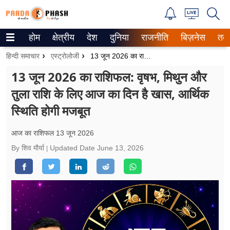
होम
क्षेत्रीय
देश
दुनिया
राजनीति
बिज़नेस
तक
Trending on Google News
हिन्दी समाचार
एस्ट्रोलोजी
13 जून 2026 का राशिफल: वृषभ, मिथुन और तुला राशि के लिए आज का दिन है खास, आर्थिक स्थिति होगी मजबूत
ePaper
13 जून 2026 का राशिफल: वृषभ, मिथुन और
तुला राशि के लिए आज का दिन है खास, आर्थिक
वेब स्टोरीज
स्थिति होगी मजबूत
उत्तर प्रदेश
आज का राशिफल 13 जून 2026
गैलरी
By शिव मौर्या
Updated Date
June 13, 2026
वीडियो
रिलेशनशिप
जीवन मंत्रा