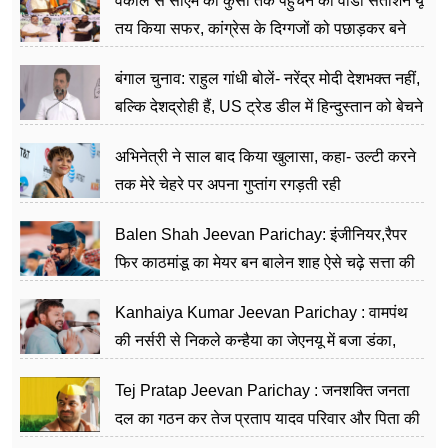
वकील से सीएम की कुर्सी तक पहुंचने का वीडी सतीशन यूं
तय किया सफर, कांग्रेस के दिग्गजों को पछाड़कर बने
जननेता
बंगाल चुनाव: राहुल गांधी बोलें- नरेंद्र मोदी देशभक्त नहीं,
बल्कि देशद्रोही हैं, US ट्रेड डील में हिन्दुस्तान को बेचने
का काम किया
अभिनेत्री ने साल बाद किया खुलासा, कहा- उल्टी करने
तक मेरे चेहरे पर अपना गुप्तांग रगड़ती रही
Balen Shah Jeevan Parichay: इंजीनियर,रैपर
फिर काठमांडू का मेयर बन बालेन शाह ऐसे चढ़े सत्ता की
सीढ़ियां, अब चलाएंगे नेपाल सरकार
Kanhaiya Kumar Jeevan Parichay : वामपंथ
की नर्सरी से निकले कन्हैया का जेएनयू में बजा डंका,
शिक्षा को मानते हैं समाज के बदलाव का हथियार
Tej Pratap Jeevan Parichay : जनशक्ति जनता
दल का गठन कर तेज प्रताप यादव परिवार और पिता की
पार्टी को दे रहे हैं चुनौती, विवादों से है गहरा नाता