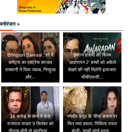
मनोरंजन »
Bhojpuri Bawaal : शो में
इमरान हाशमी की फिल्म
कमेंट्स का एक्ट्रेस काजल
'आवारापन 2' बच्चों को अकेले
राघवानी ने दिया जवाब, निरहुआ
देखने की नहीं मिलेगी इजाजत!
और...
सीबीएफसी...
16 करोड़ के कर्ज में फंसे
रणबीर कपूर के 'बीफ' बयान पर
राजपाल यादव! 9 सितंबर को
फिर मचा बवाल, निकिता रावल
नीलाम होंगी दो संपत्तियां,...
बोलीं- 'माफी मांगो वरना...