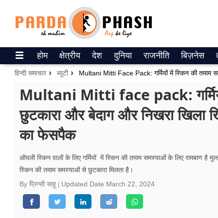
Trending on Google News
होम
क्षेत्रीय
देश
दुनिया
राजनीति
बिज़नेस
ePaper
हिन्दी समाचार
ब्‍यूटी
वेब स्टोरीज
Multani Mitti face pack: गर्मियों
छुटकारा और बेदाग और निखरा खिला खिला
उत्तर प्रदेश
का फेसपैक
गैलरी
वीडियो
ऑयली स्किन वालों के लिए गर्मियों में स्किन की तमाम समस्याओं के लिए रामबाण है मु
स्किन की तमाम समस्याओं से छुटकारा मिलता है।
रिलेशनशिप
By प्रिन्सी साहू
Updated Date
March 22, 2024
जीवन मंत्रा