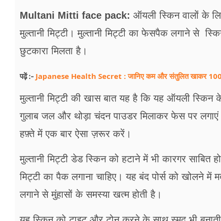
फूड
Multani Mitti face pack:
ऑयली स्किन वालों के लिए 
सेहत
मुल्तानी मिट्टी। मुल्तानी मिट्टी का फेसपैक लगाने से स
ब्‍यूटी
छुटकारा मिलता है।
जॉब्स
Japanese Health Secret : जानिए कम और संतुलित खाकर 100 सा
पढ़ें :-
शिक्षा
मुल्तानी मिट्टी की खास बात यह है कि यह ऑयली स्किन के ल
गुलाब जल और थोड़ा चंदन पाउडर मिलाकर फेस पर लगाएं और
अन्य खबरें
हफ़्ते में एक बार ऐसा ज़रूर करें।
मुल्तानी मिट्टी डेड स्किन को हटाने में भी कारगर साबित होती 
मिट्टी का पैक लगाना चाहिए। यह बंद पोर्स को खोलने में 
लगाने से मुंहासों के समस्या खत्म होती है।
यह स्किन को टाइट और टोन करने के साथ स्मूद भी बनाती 