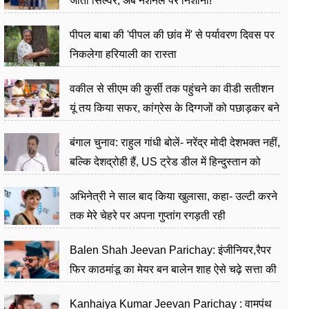
जीता सिल्वर, अब नेशनल पर निशाना!
पीपल बाबा की 'पीपल की छांव में' से पर्यावरण दिवस पर
निकलेगा हरियाली का रास्ता
वकील से सीएम की कुर्सी तक पहुंचने का वीडी सतीशन
यूं तय किया सफर, कांग्रेस के दिग्गजों को पछाड़कर बने
जननेता
बंगाल चुनाव: राहुल गांधी बोलें- नरेंद्र मोदी देशभक्त नहीं,
बल्कि देशद्रोही हैं, US ट्रेड डील में हिन्दुस्तान को
बेचने का काम किया
अभिनेत्री ने साल बाद किया खुलासा, कहा- उल्टी करने
तक मेरे चेहरे पर अपना गुप्तांग रगड़ती रही
Balen Shah Jeevan Parichay: इंजीनियर,रैपर
फिर काठमांडू का मेयर बन बालेन शाह ऐसे चढ़े सत्ता की
सीढ़ियां, अब चलाएंगे नेपाल सरकार
Kanhaiya Kumar Jeevan Parichay : वामपंथ