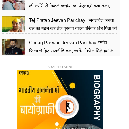
की नर्सरी से निकले कन्हैया का जेएनयू में बजा डंका,
शिक्षा को मानते हैं समाज के बदलाव का हथियार
Tej Pratap Jeevan Parichay : जनशक्ति जनता
दल का गठन कर तेज प्रताप यादव परिवार और पिता की
पार्टी को दे रहे हैं चुनौती, विवादों से है गहरा नाता
Chirag Paswan Jeevan Parichay: फ्लॉप
फिल्म से हिट राजनीति तक, जानें- 'मिले न मिले हम' के
हीरो चिराग पासवान के केंद्रीय मंत्री बनने का सफर
ADVERTISEMENT