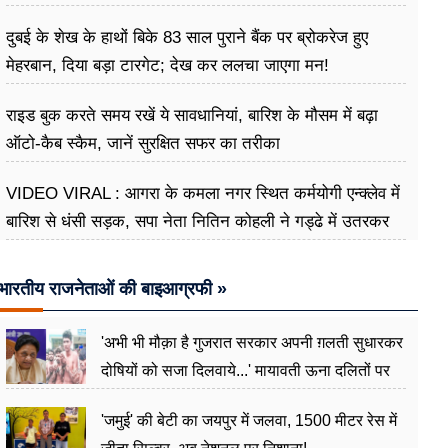
दुबई के शेख के हाथों बिके 83 साल पुराने बैंक पर ब्रोकरेज हुए
मेहरबान, दिया बड़ा टारगेट; देख कर ललचा जाएगा मन!
राइड बुक करते समय रखें ये सावधानियां, बारिश के मौसम में बढ़ा
ऑटो-कैब स्कैम, जानें सुरक्षित सफर का तरीका
VIDEO VIRAL : आगरा के कमला नगर स्थित कर्मयोगी एन्क्लेव में
बारिश से धंसी सड़क, सपा नेता नितिन कोहली ने गड्ढे में उतरकर
मापी विकास की गहराई
भारतीय राजनेताओं की बाइआग्रफी »
'अभी भी मौक़ा है गुजरात सरकार अपनी ग़लती सुधारकर
दोषियों को सजा दिलवाये...' मायावती ऊना दलितों पर
अत्याचार मामले में हुईं आगबबूला
'जमुई' की बेटी का जयपुर में जलवा, 1500 मीटर रेस में