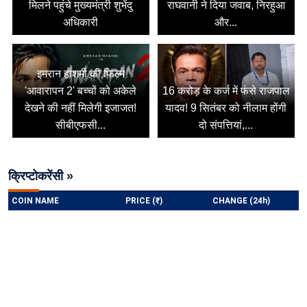
मिलने पहुंचे मुख्यमंत्री शुभेंदु
राघवानी ने दिया जवाब, निरहुआ
अधिकारी
और...
इमरान हाशमी की फिल्म
'आवारापन 2' बच्चों को अकेले
16 करोड़ के कर्ज में फंसे राजपाल
देखने की नहीं मिलेगी इजाजत!
यादव! 9 सितंबर को नीलाम होंगी
सीबीएफसी...
दो संपत्तियां,...
क्रिप्टोकरेंसी »