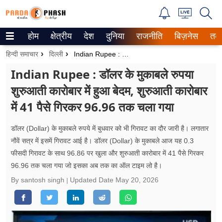
होम
क्षेत्रीय
देश
दुनिया
राजनीति
बिज़नेस
तक
Trending on Google News
हिन्दी समाचार
दिल्ली
Indian Rupee : डॉलर के मुकाबले रुपया शुरुआती कारोबार में हुआ बेदम, शुरुआती कारोबार में 41 पैसे गिरकर 96.96 तक चला गया
ePaper
Indian Rupee : डॉलर के मुकाबले रुपया
शुरुआती कारोबार में हुआ बेदम, शुरुआती कारोबार
वेब स्टोरीज
में 41 पैसे गिरकर 96.96 तक चला गया
उत्तर प्रदेश
डॉलर (Dollar) के मुकाबले रुपये में बुधवार को भी गिरावट का दौर जारी है। लगातार
गैलरी
नौवें सत्र में इसमें गिरावट आई है। डॉलर (Dollar) के मुकाबले आज यह 0.3
फीसदी गिरावट के साथ 96.86 पर खुला और शुरुआती कारोबार में 41 पैसे गिरकर
वीडियो
96.96 तक चला गया जो इसका अब तक का ऑल टाइम लो है।
रिलेशनशिप
By santosh singh
Updated Date
May 20, 2026
जीवन मंत्रा