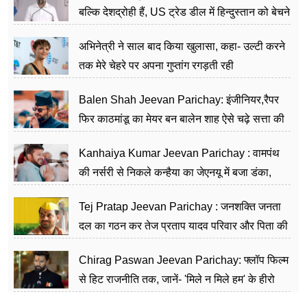
बल्कि देशद्रोही हैं, US ट्रेड डील में हिन्दुस्तान को बेचने
का काम किया
अभिनेत्री ने साल बाद किया खुलासा, कहा- उल्टी करने
तक मेरे चेहरे पर अपना गुप्तांग रगड़ती रही
Balen Shah Jeevan Parichay: इंजीनियर,रैपर
फिर काठमांडू का मेयर बन बालेन शाह ऐसे चढ़े सत्ता की
सीढ़ियां, अब चलाएंगे नेपाल सरकार
Kanhaiya Kumar Jeevan Parichay : वामपंथ
की नर्सरी से निकले कन्हैया का जेएनयू में बजा डंका,
शिक्षा को मानते हैं समाज के बदलाव का हथियार
Tej Pratap Jeevan Parichay : जनशक्ति जनता
दल का गठन कर तेज प्रताप यादव परिवार और पिता की
पार्टी को दे रहे हैं चुनौती, विवादों से है गहरा नाता
Chirag Paswan Jeevan Parichay: फ्लॉप फिल्म
से हिट राजनीति तक, जानें- 'मिले न मिले हम' के हीरो
चिराग पासवान के केंद्रीय मंत्री बनने का सफर