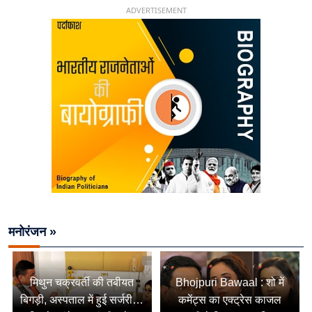
ADVERTISEMENT
मनोरंजन »
मिथुन चक्रवर्ती की तबीयत
Bhojpuri Bawaal : शो में
बिगड़ी, अस्पताल में हुई सर्जरी…
कमेंट्स का एक्ट्रेस काजल