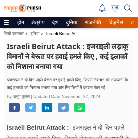
होम
क्षेत्रीय
देश
दुनिया
राजनीति
बिज़नेस
तक
Trending on Google News
हिन्दी समाचार
दुनिया
Israeli Beirut Attack : इजराइली लड़ाकू विमानों ने बेरूत पर हवाई हमले किए , कई इलाकों को निशाना बनाया गया
ePaper
Israeli Beirut Attack : इजराइली लड़ाकू
विमानों ने बेरूत पर हवाई हमले किए , कई इलाकों
वेब स्टोरीज
को निशाना बनाया गया
उत्तर प्रदेश
इजराइल ने दो दिन पहले बेरूत पर हवाई हमले किए, जिसमें लेबनान की राजधानी के
गैलरी
कई इलाकों को निशाना बनाया गया और निवासियों में दहशत फैल गई।
By अनूप कुमार
Updated Date
November 27, 2024
वीडियो
रिलेशनशिप
जीवन मंत्रा
Israeli Beirut Attack :
इजराइल ने दो दिन पहले