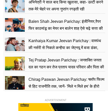
अभिनेत्री ने साल बाद किया खुलासा, कहा- उल्टी करने
तक मेरे चेहरे पर अपना गुप्तांग रगड़ती रही
Balen Shah Jeevan Parichay: इंजीनियर,रैपर
फिर काठमांडू का मेयर बन बालेन शाह ऐसे चढ़े सत्ता की
सीढ़ियां, अब चलाएंगे नेपाल सरकार
Kanhaiya Kumar Jeevan Parichay : वामपंथ
की नर्सरी से निकले कन्हैया का जेएनयू में बजा डंका,
शिक्षा को मानते हैं समाज के बदलाव का हथियार
Tej Pratap Jeevan Parichay : जनशक्ति जनता
दल का गठन कर तेज प्रताप यादव परिवार और पिता की
पार्टी को दे रहे हैं चुनौती, विवादों से है गहरा नाता
Chirag Paswan Jeevan Parichay: फ्लॉप फिल्म
से हिट राजनीति तक, जानें- 'मिले न मिले हम' के हीरो
चिराग पासवान के केंद्रीय मंत्री बनने का सफर
ADVERTISEMENT