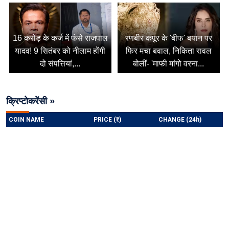
16 करोड़ के कर्ज में फंसे राजपाल
रणबीर कपूर के 'बीफ' बयान पर
यादव! 9 सितंबर को नीलाम होंगी
फिर मचा बवाल, निकिता रावल
दो संपत्तियां,...
बोलीं- 'माफी मांगो वरना...
क्रिप्टोकरेंसी »