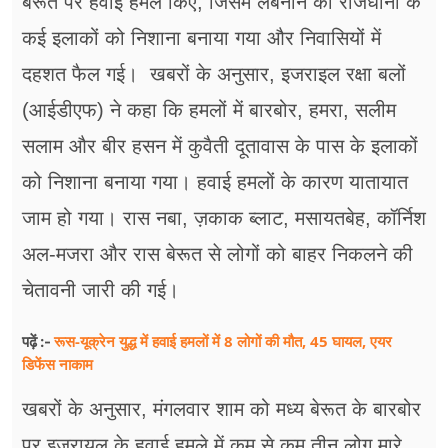
बेरूत पर हवाई हमले किए, जिसमें लेबनान की राजधानी के
फूड
कई इलाकों को निशाना बनाया गया और निवासियों में
सेहत
दहशत फैल गई। खबरों के अनुसार, इजराइल रक्षा बलों
ब्‍यूटी
(आईडीएफ) ने कहा कि हमलों में बारबोर, हमरा, सलीम
सलाम और बीर हसन में कुवैती दूतावास के पास के इलाकों
जॉब्स
को निशाना बनाया गया। हवाई हमलों के कारण यातायात
शिक्षा
जाम हो गया। रास नबा, ज़काक ब्लाट, मसायतबेह, कॉर्निश
अन्य खबरें
अल-मजरा और रास बेरूत से लोगों को बाहर निकलने की
चेतावनी जारी की गई।
रूस-यूक्रेन युद्ध में हवाई हमलों में 8 लोगों की मौत, 45 घायल, एयर
पढ़ें :-
डिफेंस नाकाम
खबरों के अनुसार, मंगलवार शाम को मध्य बेरूत के बारबोर
पर इजरायल के हवाई हमले में कम से कम तीन लोग मारे