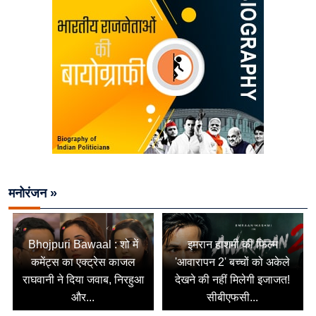
मनोरंजन »
Bhojpuri Bawaal : शो में
इमरान हाशमी की फिल्म
कमेंट्स का एक्ट्रेस काजल
'आवारापन 2' बच्चों को अकेले
राघवानी ने दिया जवाब, निरहुआ
देखने की नहीं मिलेगी इजाजत!
और...
सीबीएफसी...