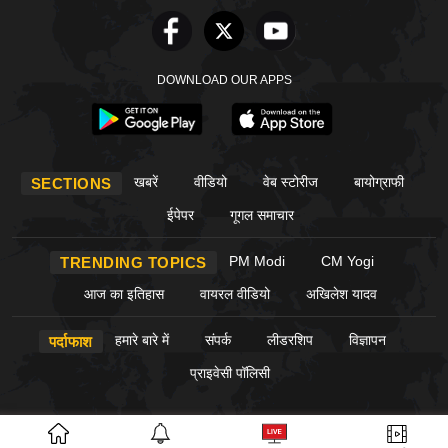
DOWNLOAD OUR APPS
खबरें
वीडियो
वेब स्टोरीज
बायोग्राफी
SECTIONS
ईपेपर
गूगल समाचार
PM Modi
CM Yogi
TRENDING TOPICS
आज का इतिहास
वायरल वीडियो
अखिलेश यादव
हमारे बारे में
संपर्क
लीडरशिप
विज्ञापन
पर्दाफाश
प्राइवेसी पॉलिसी