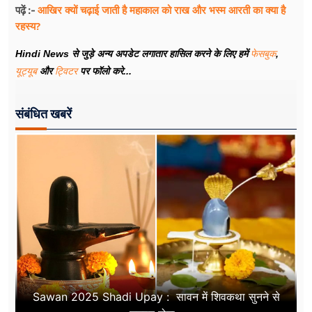
आखिर क्यों चढ़ाई जाती है महाकाल को राख और भस्म आरती का क्या है
पढ़ें :-
रहस्य?
Hindi News से जुड़े अन्य अपडेट लगातार हासिल करने के लिए हमें
फेसबुक
,
यूट्यूब
और
ट्विटर
पर फॉलो करे...
संबंधित खबरें
Sawan 2025 Shadi Upay : सावन में शिवकथा सुनने से