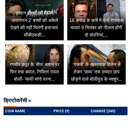
इमरान हाशमी की फिल्म
'आवारापन 2' बच्चों को अकेले
16 करोड़ के कर्ज में फंसे राजपाल
देखने की नहीं मिलेगी इजाजत!
यादव! 9 सितंबर को नीलाम होंगी
सीबीएफसी...
दो संपत्तियां,...
रणबीर कपूर के 'बीफ' बयान पर
‘गजनी’ के खतरनाक विलेन से
फिर मचा बवाल, निकिता रावल
लेकर ‘छावा’ तक दमदार छाप
बोलीं- 'माफी मांगो वरना...
छोड़ने वाले बॉलीवुड के मशहूर...
क्रिप्टोकरेंसी »