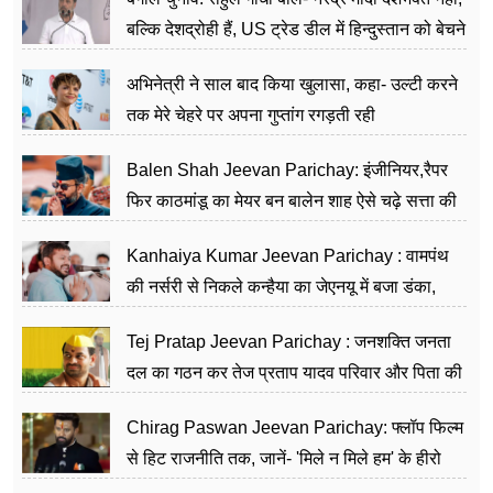
बल्कि देशद्रोही हैं, US ट्रेड डील में हिन्दुस्तान को बेचने
का काम किया
अभिनेत्री ने साल बाद किया खुलासा, कहा- उल्टी करने
तक मेरे चेहरे पर अपना गुप्तांग रगड़ती रही
Balen Shah Jeevan Parichay: इंजीनियर,रैपर
फिर काठमांडू का मेयर बन बालेन शाह ऐसे चढ़े सत्ता की
सीढ़ियां, अब चलाएंगे नेपाल सरकार
Kanhaiya Kumar Jeevan Parichay : वामपंथ
की नर्सरी से निकले कन्हैया का जेएनयू में बजा डंका,
शिक्षा को मानते हैं समाज के बदलाव का हथियार
Tej Pratap Jeevan Parichay : जनशक्ति जनता
दल का गठन कर तेज प्रताप यादव परिवार और पिता की
पार्टी को दे रहे हैं चुनौती, विवादों से है गहरा नाता
Chirag Paswan Jeevan Parichay: फ्लॉप फिल्म
से हिट राजनीति तक, जानें- 'मिले न मिले हम' के हीरो
चिराग पासवान के केंद्रीय मंत्री बनने का सफर