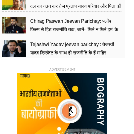
दल का गठन कर तेज प्रताप यादव परिवार और पिता की
पार्टी को दे रहे हैं चुनौती, विवादों से है गहरा नाता
Chirag Paswan Jeevan Parichay: फ्लॉप
फिल्म से हिट राजनीति तक, जानें- 'मिले न मिले हम' के
हीरो चिराग पासवान के केंद्रीय मंत्री बनने का सफर
Tejashwi Yadav jeevan parichay : तेजस्वी
यादव क्रिकेट के साथ ही राजनीति के हैं माहिर
खिलाड़ी, 26 साल की उम्र में संभाली डिप्टी सीएम की
कुर्सी
ADVERTISEMENT