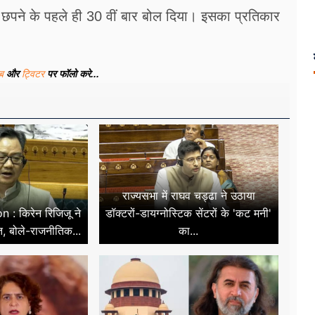
छपने के पहले ही 30 वीं बार बोल दिया। इसका प्रतिकार
ूब
और
ट्विटर
पर फॉलो करे...
राज्यसभा में राघव चड्ढा ने उठाया
: किरेन रिजिजू ने
डॉक्टरों-डायग्नोस्टिक सेंटरों के 'कट मनी'
ात, बोले-राजनीतिक...
का...