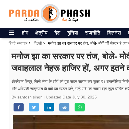
Trending on Google News
होम
क्षेत्रीय
देश
दुनिया
राजनीति
बिज़नेस
ePaper
हिन्दी समाचार
दिल्ली
वेब स्टोरीज
मनोज झा का सरकार पर तंज, बोले- मोद
जवाहलाल नेहरू हाजिर हों, अगर इतने वर
उत्तर प्रदेश
गैलरी
ऑपरेशन सिंदूर, जिसे सेना के शौर्य को पूरा सदन सलाम कर चुका है। राजनीतिक निर्णयो
और अमेरिकी राष्ट्रपति के दावे का खंडन करें, उन्हें सदी का सबसे बड़ा झूठा घोषित कर
वीडियो
By santosh singh
Updated Date
July 30, 2025
रिलेशनशिप
जीवन मंत्रा