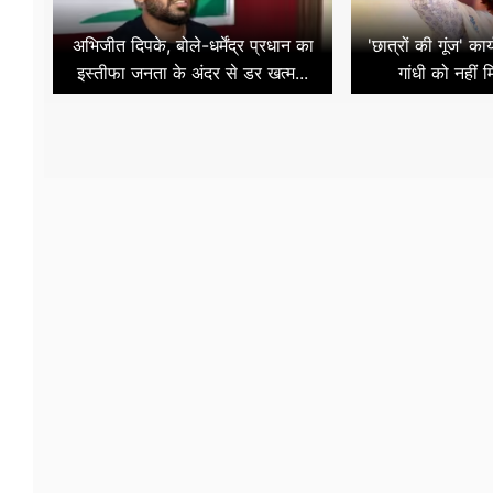
अभिजीत दिपके, बोले-धर्मेंद्र प्रधान का
'छात्रों की गूंज' का
इस्तीफा जनता के अंदर से डर खत्म...
गांधी को नहीं 