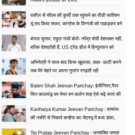
निकलेगा हरियाली का रास्ता
वकील से सीएम की कुर्सी तक पहुंचने का वीडी सतीशन
यूं तय किया सफर, कांग्रेस के दिग्गजों को पछाड़कर बने
जननेता
बंगाल चुनाव: राहुल गांधी बोलें- नरेंद्र मोदी देशभक्त नहीं,
बल्कि देशद्रोही हैं, US ट्रेड डील में हिन्दुस्तान को
बेचने का काम किया
अभिनेत्री ने साल बाद किया खुलासा, कहा- उल्टी करने
तक मेरे चेहरे पर अपना गुप्तांग रगड़ती रही
Balen Shah Jeevan Parichay: इंजीनियर,रैपर
फिर काठमांडू का मेयर बन बालेन शाह ऐसे चढ़े सत्ता की
सीढ़ियां, अब चलाएंगे नेपाल सरकार
Kanhaiya Kumar Jeevan Parichay : वामपंथ
की नर्सरी से निकले कन्हैया का जेएनयू में बजा डंका,
शिक्षा को मानते हैं समाज के बदलाव का हथियार
Tej Pratap Jeevan Parichay : जनशक्ति जनता