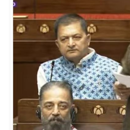
फूड
सेहत
ब्‍यूटी
जॉब्स
शिक्षा
अन्य खबरें