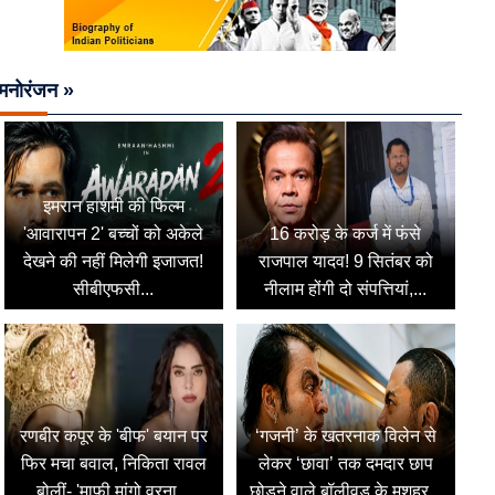
मनोरंजन »
इमरान हाशमी की फिल्म
'आवारापन 2' बच्चों को अकेले
16 करोड़ के कर्ज में फंसे
देखने की नहीं मिलेगी इजाजत!
राजपाल यादव! 9 सितंबर को
सीबीएफसी...
नीलाम होंगी दो संपत्तियां,...
रणबीर कपूर के 'बीफ' बयान पर
‘गजनी’ के खतरनाक विलेन से
फिर मचा बवाल, निकिता रावल
लेकर ‘छावा’ तक दमदार छाप
बोलीं- 'माफी मांगो वरना...
छोड़ने वाले बॉलीवुड के मशहूर...