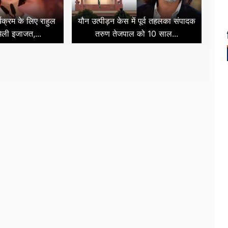
र्यक्रम के लिए राहुल
यौन उत्पीड़न केस में पूर्व तहलका संपादक
मिली इजाजत,...
तरुण तेजपाल को 10 साल...