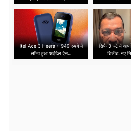
Itel Ace 3 Heera : 949 रुपये में
सिर्फ 3 घंटे में आ
लॉन्च हुआ आईटेल ऐस...
डिलीट, नए नि