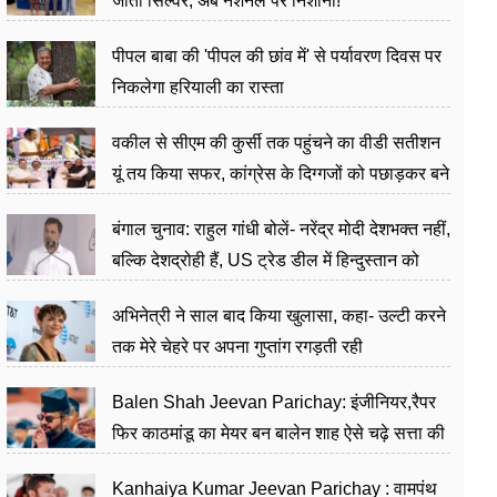
जीता सिल्वर, अब नेशनल पर निशाना!
पीपल बाबा की 'पीपल की छांव में' से पर्यावरण दिवस पर
निकलेगा हरियाली का रास्ता
वकील से सीएम की कुर्सी तक पहुंचने का वीडी सतीशन
यूं तय किया सफर, कांग्रेस के दिग्गजों को पछाड़कर बने
जननेता
बंगाल चुनाव: राहुल गांधी बोलें- नरेंद्र मोदी देशभक्त नहीं,
बल्कि देशद्रोही हैं, US ट्रेड डील में हिन्दुस्तान को
बेचने का काम किया
अभिनेत्री ने साल बाद किया खुलासा, कहा- उल्टी करने
तक मेरे चेहरे पर अपना गुप्तांग रगड़ती रही
Balen Shah Jeevan Parichay: इंजीनियर,रैपर
फिर काठमांडू का मेयर बन बालेन शाह ऐसे चढ़े सत्ता की
सीढ़ियां, अब चलाएंगे नेपाल सरकार
Kanhaiya Kumar Jeevan Parichay : वामपंथ