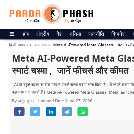
Trending on Google News
होम
क्षेत्रीय
देश
दुनिया
राजनीति
बिज़नेस
ePaper
हिन्दी समाचार
तकनीक
वेब स्टोरीज
Meta AI-Powered Meta Glasses 
स्मार्ट चश्मा , जानें फीचर्स और कीमत
उत्तर प्रदेश
गैलरी
AI के बढ़ते चलन के बीच मेटा ने स्मार्ट चश्मा चश्मा लांच किया है। ये स्मार्ट चश्मा 
कई काम कर सकते हैं। Meta AI-Powered Meta Glasses: Meta launches
वीडियो
By अनूप कुमार
Updated Date
June 27, 2026
रिलेशनशिप
जीवन मंत्रा