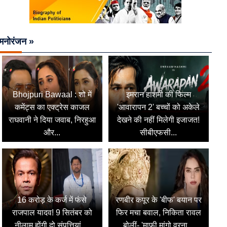
मनोरंजन »
Bhojpuri Bawaal : शो में
इमरान हाशमी की फिल्म
कमेंट्स का एक्ट्रेस काजल
'आवारापन 2' बच्चों को अकेले
राघवानी ने दिया जवाब, निरहुआ
देखने की नहीं मिलेगी इजाजत!
और...
सीबीएफसी...
16 करोड़ के कर्ज में फंसे
रणबीर कपूर के 'बीफ' बयान पर
राजपाल यादव! 9 सितंबर को
फिर मचा बवाल, निकिता रावल
नीलाम होंगी दो संपत्तियां,...
बोलीं- 'माफी मांगो वरना...