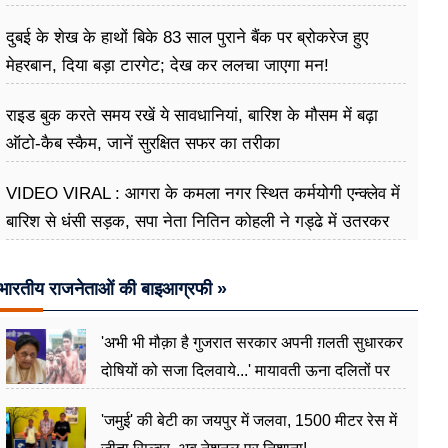
दुबई के शेख के हाथों बिके 83 साल पुराने बैंक पर ब्रोकरेज हुए
मेहरबान, दिया बड़ा टारगेट; देख कर ललचा जाएगा मन!
राइड बुक करते समय रखें ये सावधानियां, बारिश के मौसम में बढ़ा
ऑटो-कैब स्कैम, जानें सुरक्षित सफर का तरीका
VIDEO VIRAL : आगरा के कमला नगर स्थित कर्मयोगी एन्क्लेव में
बारिश से धंसी सड़क, सपा नेता नितिन कोहली ने गड्ढे में उतरकर
मापी विकास की गहराई
भारतीय राजनेताओं की बाइआग्रफी »
'अभी भी मौक़ा है गुजरात सरकार अपनी ग़लती सुधारकर
दोषियों को सजा दिलवाये...' मायावती ऊना दलितों पर
अत्याचार मामले में हुईं आगबबूला
'जमुई' की बेटी का जयपुर में जलवा, 1500 मीटर रेस में