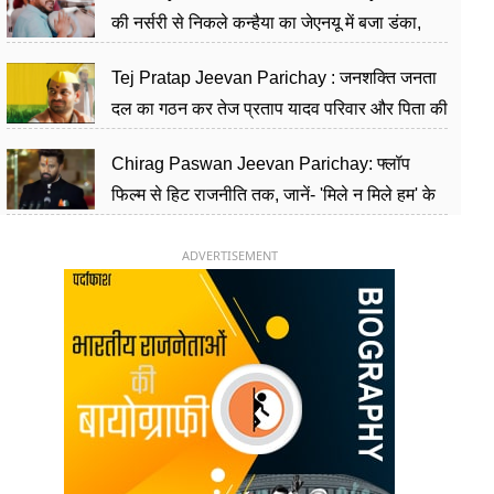
की नर्सरी से निकले कन्हैया का जेएनयू में बजा डंका,
शिक्षा को मानते हैं समाज के बदलाव का हथियार
Tej Pratap Jeevan Parichay : जनशक्ति जनता
दल का गठन कर तेज प्रताप यादव परिवार और पिता की
पार्टी को दे रहे हैं चुनौती, विवादों से है गहरा नाता
Chirag Paswan Jeevan Parichay: फ्लॉप
फिल्म से हिट राजनीति तक, जानें- 'मिले न मिले हम' के
हीरो चिराग पासवान के केंद्रीय मंत्री बनने का सफर
ADVERTISEMENT