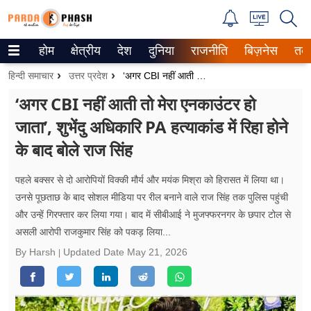
होम
क्षेत्रीय
देश
दुनिया
राजनीति
बिज़नेस
तक
Trending on Google News
हिन्दी समाचार
उत्तर प्रदेश
‘अगर CBI नहीं आती तो मेरा एनकाउंटर हो जाता’, शुभेंदु अधिकारि PA हत्याकांड में रिहा होने के बाद बोले राज सिंह
ePaper
‘अगर CBI नहीं आती तो मेरा एनकाउंटर हो
जाता’, शुभेंदु अधिकारि PA हत्याकांड में रिहा होने
वेब स्टोरीज
के बाद बोले राज सिंह
उत्तर प्रदेश
पहले बक्सर से दो आरोपियों विक्की मौर्य और मयंक मिश्रा को हिरासत में लिया था।
गैलरी
उनसे पूछताछ के बाद सोशल मीडिया पर रील बनाने वाले राज सिंह तक पुलिस पहुंची
और उन्हें गिरफ्तार कर लिया गया। बाद में सीबीआई ने मुजफ्फरनगर के छपार टोल से
वीडियो
असली आरोपी राजकुमार सिंह को पकड़ लिया...
रिलेशनशिप
By Harsh
Updated Date
May 21, 2026
जीवन मंत्रा