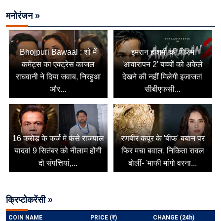
मनोरंजन »
Bhojpuri Bawaal : शो में
इमरान हाशमी की फिल्म
कमेंट्स का एक्ट्रेस काजल
'आवारापन 2' बच्चों को अकेले
राघवानी ने दिया जवाब, निरहुआ
देखने की नहीं मिलेगी इजाजत!
और...
सीबीएफसी...
16 करोड़ के कर्ज में फंसे राजपाल
रणबीर कपूर के 'बीफ' बयान पर
यादव! 9 सितंबर को नीलाम होंगी
फिर मचा बवाल, निकिता रावल
दो संपत्तियां,...
बोलीं- 'माफी मांगो वरना...
क्रिप्टोकरेंसी »