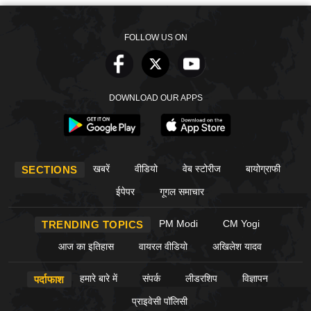
FOLLOW US ON
DOWNLOAD OUR APPS
खबरें
वीडियो
वेब स्टोरीज
बायोग्राफी
SECTIONS
ईपेपर
गूगल समाचार
PM Modi
CM Yogi
TRENDING TOPICS
आज का इतिहास
वायरल वीडियो
अखिलेश यादव
हमारे बारे में
संपर्क
लीडरशिप
विज्ञापन
पर्दाफाश
प्राइवेसी पॉलिसी