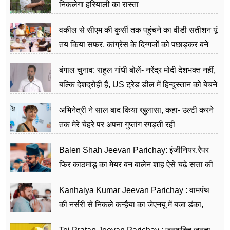
निकलेगा हरियाली का रास्ता
वकील से सीएम की कुर्सी तक पहुंचने का वीडी सतीशन यूं
तय किया सफर, कांग्रेस के दिग्गजों को पछाड़कर बने
जननेता
बंगाल चुनाव: राहुल गांधी बोलें- नरेंद्र मोदी देशभक्त नहीं,
बल्कि देशद्रोही हैं, US ट्रेड डील में हिन्दुस्तान को बेचने
का काम किया
अभिनेत्री ने साल बाद किया खुलासा, कहा- उल्टी करने
तक मेरे चेहरे पर अपना गुप्तांग रगड़ती रही
Balen Shah Jeevan Parichay: इंजीनियर,रैपर
फिर काठमांडू का मेयर बन बालेन शाह ऐसे चढ़े सत्ता की
सीढ़ियां, अब चलाएंगे नेपाल सरकार
Kanhaiya Kumar Jeevan Parichay : वामपंथ
की नर्सरी से निकले कन्हैया का जेएनयू में बजा डंका,
शिक्षा को मानते हैं समाज के बदलाव का हथियार