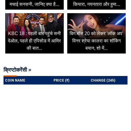
मचाई सनसनी, जानिए क्या है...
कियारा, नयनतारा और हुमा...
KBC 18 : पहली बार पहुंचे सनी
बिग बॉस 20 को लेकर 'लॉक अप'
देओल, पहले ही एपिसोड में आमिर
विनर श्रेया कालरा का शॉकिंग
की बात...
बयान, शो में...
क्रिप्टोकरेंसी »