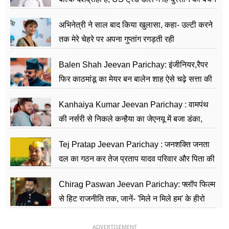
का काम किया
अभिनेत्री ने साल बाद किया खुलासा, कहा- उल्टी करने
तक मेरे चेहरे पर अपना गुप्तांग रगड़ती रही
Balen Shah Jeevan Parichay: इंजीनियर,रैपर
फिर काठमांडू का मेयर बन बालेन शाह ऐसे चढ़े सत्ता की
सीढ़ियां, अब चलाएंगे नेपाल सरकार
Kanhaiya Kumar Jeevan Parichay : वामपंथ
की नर्सरी से निकले कन्हैया का जेएनयू में बजा डंका,
शिक्षा को मानते हैं समाज के बदलाव का हथियार
Tej Pratap Jeevan Parichay : जनशक्ति जनता
दल का गठन कर तेज प्रताप यादव परिवार और पिता की
पार्टी को दे रहे हैं चुनौती, विवादों से है गहरा नाता
Chirag Paswan Jeevan Parichay: फ्लॉप फिल्म
से हिट राजनीति तक, जानें- 'मिले न मिले हम' के हीरो
चिराग पासवान के केंद्रीय मंत्री बनने का सफर
ADVERTISEMENT