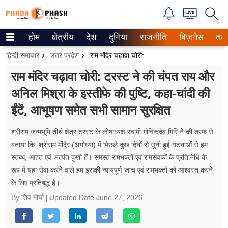
होम
क्षेत्रीय
देश
दुनिया
राजनीति
बिज़नेस
तक
Trending on Google News
हिन्दी समाचार
उत्तर प्रदेश
राम मंदिर चढ़ावा चोरी: ट्रस्ट ने की चंपत राय और अनिल मिश्रा के इस्तीफे की पुष्टि, कहा-चांदी की ईंटें, आभूषण समेत सभी सामान सुरक्षित
ePaper
राम मंदिर चढ़ावा चोरी: ट्रस्ट ने की चंपत राय और
अनिल मिश्रा के इस्तीफे की पुष्टि, कहा-चांदी की
वेब स्टोरीज
ईंटें, आभूषण समेत सभी सामान सुरक्षित
उत्तर प्रदेश
श्रीराम जन्मभूमि तीर्थ क्षेत्र ट्रस्ट के कोषाध्यक्ष स्वामी गोविन्ददेव गिरि ने की तरफ से
गैलरी
बताया कि, श्रीराम मंदिर (अयोध्या) में पिछले कुछ दिनों से सुनी हुई घटनाओं से हम
स्तब्ध, आहत एवं अत्यंत दुखी हैं। समस्त रामभक्तों एवं रामसेवकों के प्रतिनिधि के
वीडियो
रूप में यहां सेवा करने वाले हम इसकी न्यायपूर्ण जांच एवं रामभक्तों को आश्वस्त करने
के लिए प्रतिबद्ध हैं।
रिलेशनशिप
By शिव मौर्या
Updated Date
June 27, 2026
जीवन मंत्रा