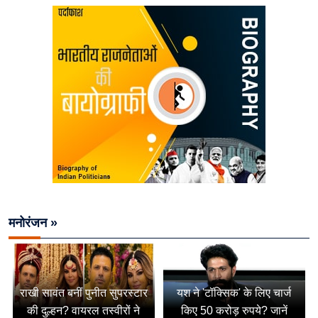
मनोरंजन »
राखी सावंत बनीं पुनीत सुपरस्टार
यश ने 'टॉक्सिक' के लिए चार्ज
की दुल्हन? वायरल तस्वीरों ने
किए 50 करोड़ रुपये? जानें