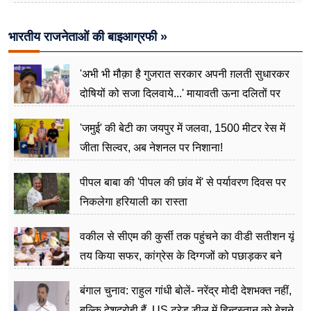
भारतीय राजनेताओं की बाइआग्रफी »
'अभी भी मौक़ा है गुजरात सरकार अपनी ग़लती सुधारकर
दोषियों को सजा दिलवाये...' मायावती ऊना दलितों पर
अत्याचार मामले में हुईं आगबबूला
'जमुई' की बेटी का जयपुर में जलवा, 1500 मीटर रेस में
जीता सिल्वर, अब नेशनल पर निशाना!
पीपल बाबा की 'पीपल की छांव में' से पर्यावरण दिवस पर
निकलेगा हरियाली का रास्ता
वकील से सीएम की कुर्सी तक पहुंचने का वीडी सतीशन यूं
तय किया सफर, कांग्रेस के दिग्गजों को पछाड़कर बने
जननेता
बंगाल चुनाव: राहुल गांधी बोलें- नरेंद्र मोदी देशभक्त नहीं,
बल्कि देशद्रोही हैं, US ट्रेड डील में हिन्दुस्तान को बेचने