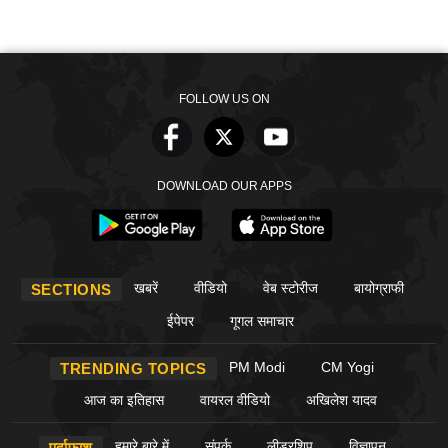
FOLLOW US ON
DOWNLOAD OUR APPS
खबरें
वीडियो
वेब स्टोरीज
बायोग्राफी
SECTIONS
ईपेपर
गूगल समाचार
PM Modi
CM Yogi
TRENDING TOPICS
आज का इतिहास
वायरल वीडियो
अखिलेश यादव
हमारे बारे में
संपर्क
लीडरशिप
विज्ञापन
पर्दाफाश