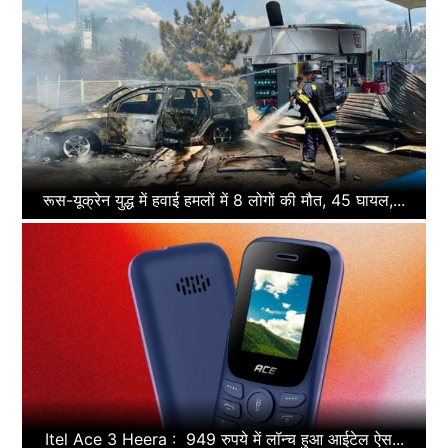
रूस-यूक्रेन युद्ध में हवाई हमलों में 8 लोगों की मौत, 45 घायल,...
Itel Ace 3 Heera : 949 रुपये में लॉन्च हुआ आईटेल ऐस...