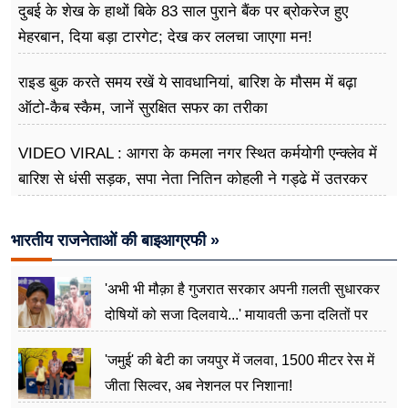
दुबई के शेख के हाथों बिके 83 साल पुराने बैंक पर ब्रोकरेज हुए
मेहरबान, दिया बड़ा टारगेट; देख कर ललचा जाएगा मन!
राइड बुक करते समय रखें ये सावधानियां, बारिश के मौसम में बढ़ा
ऑटो-कैब स्कैम, जानें सुरक्षित सफर का तरीका
VIDEO VIRAL : आगरा के कमला नगर स्थित कर्मयोगी एन्क्लेव में
बारिश से धंसी सड़क, सपा नेता नितिन कोहली ने गड्ढे में उतरकर
मापी विकास की गहराई
भारतीय राजनेताओं की बाइआग्रफी »
'अभी भी मौक़ा है गुजरात सरकार अपनी ग़लती सुधारकर
दोषियों को सजा दिलवाये...' मायावती ऊना दलितों पर
अत्याचार मामले में हुईं आगबबूला
'जमुई' की बेटी का जयपुर में जलवा, 1500 मीटर रेस में
जीता सिल्वर, अब नेशनल पर निशाना!