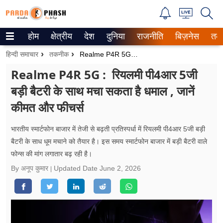
होम
क्षेत्रीय
देश
दुनिया
राजनीति
बिज़नेस
तक
Trending on Google News
हिन्दी समाचार
तकनीक
Realme P4R 5G : रियलमी पी4आर 5जी बड़ी बैटरी के साथ मचा सकता है धमाल , जानें कीमत और फीचर्स
ePaper
Realme P4R 5G : रियलमी पी4आर 5जी
बड़ी बैटरी के साथ मचा सकता है धमाल , जानें
वेब स्टोरीज
कीमत और फीचर्स
उत्तर प्रदेश
भारतीय स्मार्टफोन बाजार में तेजी से बढ़ती प्रतिस्पर्धा में रियलमी पी4आर 5जी बड़ी
गैलरी
बैटरी के साध धूम मचाने को तैयार है। इस समय स्मार्टफोन बाजार में बड़ी बैटरी वाले
फोन्स की मांग लगातार बढ़ रही है।
वीडियो
By अनूप कुमार
Updated Date
June 2, 2026
रिलेशनशिप
जीवन मंत्रा