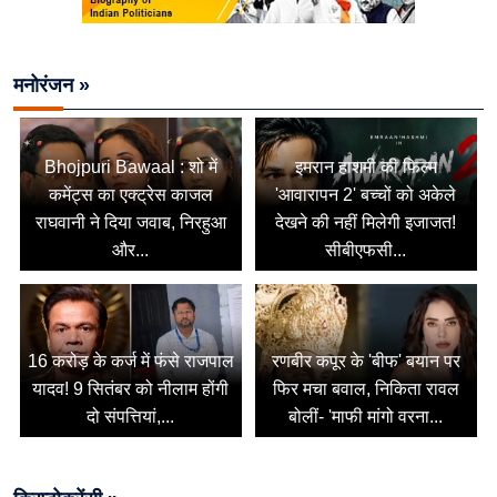
मनोरंजन »
Bhojpuri Bawaal : शो में
इमरान हाशमी की फिल्म
कमेंट्स का एक्ट्रेस काजल
'आवारापन 2' बच्चों को अकेले
राघवानी ने दिया जवाब, निरहुआ
देखने की नहीं मिलेगी इजाजत!
और...
सीबीएफसी...
16 करोड़ के कर्ज में फंसे राजपाल
रणबीर कपूर के 'बीफ' बयान पर
यादव! 9 सितंबर को नीलाम होंगी
फिर मचा बवाल, निकिता रावल
दो संपत्तियां,...
बोलीं- 'माफी मांगो वरना...