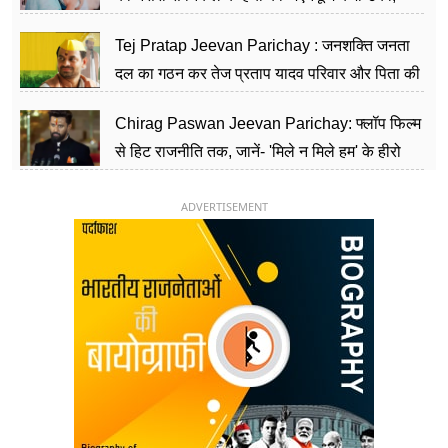
शिक्षा को मानते हैं समाज के बदलाव का हथियार
Tej Pratap Jeevan Parichay : जनशक्ति जनता
दल का गठन कर तेज प्रताप यादव परिवार और पिता की
पार्टी को दे रहे हैं चुनौती, विवादों से है गहरा नाता
Chirag Paswan Jeevan Parichay: फ्लॉप फिल्म
से हिट राजनीति तक, जानें- 'मिले न मिले हम' के हीरो
चिराग पासवान के केंद्रीय मंत्री बनने का सफर
ADVERTISEMENT