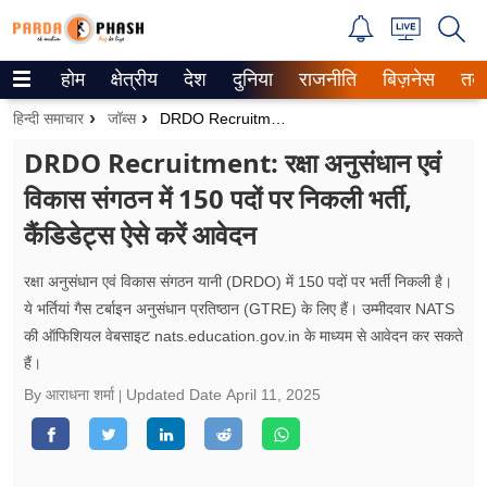
होम
क्षेत्रीय
देश
दुनिया
राजनीति
बिज़नेस
तक
Trending on Google News
हिन्दी समाचार
जॉब्स
DRDO Recruitment: रक्षा अनुसंधान एवं विकास संगठन में 150 पदों पर निकली भर्ती, कैंडिडेट्स ऐसे करें आवेदन
ePaper
DRDO Recruitment: रक्षा अनुसंधान एवं
विकास संगठन में 150 पदों पर निकली भर्ती,
वेब स्टोरीज
कैंडिडेट्स ऐसे करें आवेदन
उत्तर प्रदेश
रक्षा अनुसंधान एवं विकास संगठन यानी (DRDO) में 150 पदों पर भर्ती निकली है।
गैलरी
ये भर्तियां गैस टर्बाइन अनुसंधान प्रतिष्ठान (GTRE) के लिए हैं। उम्मीदवार NATS
की ऑफिशियल वेबसाइट nats.education.gov.in के माध्यम से आवेदन कर सकते
वीडियो
हैं।
रिलेशनशिप
By आराधना शर्मा
Updated Date
April 11, 2025
जीवन मंत्रा