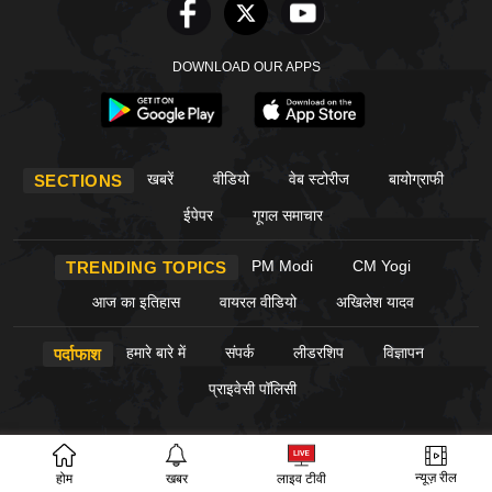
DOWNLOAD OUR APPS
खबरें
वीडियो
वेब स्टोरीज
बायोग्राफी
SECTIONS
ईपेपर
गूगल समाचार
PM Modi
CM Yogi
TRENDING TOPICS
आज का इतिहास
वायरल वीडियो
अखिलेश यादव
हमारे बारे में
संपर्क
लीडरशिप
विज्ञापन
पर्दाफाश
प्राइवेसी पॉलिसी
© Copyright PardaPhash 2026. All rights reserved.
न्यूज़ रील
होम
खबर
लाइव टीवी