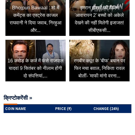
Bhojpuri Bawaal : शो में
इमरान हाशमी की फिल्म
कमेंट्स का एक्ट्रेस काजल
'आवारापन 2' बच्चों को अकेले
राघवानी ने दिया जवाब, निरहुआ
देखने की नहीं मिलेगी इजाजत!
और...
सीबीएफसी...
16 करोड़ के कर्ज में फंसे राजपाल
रणबीर कपूर के 'बीफ' बयान पर
यादव! 9 सितंबर को नीलाम होंगी
फिर मचा बवाल, निकिता रावल
दो संपत्तियां,...
बोलीं- 'माफी मांगो वरना...
क्रिप्टोकरेंसी »