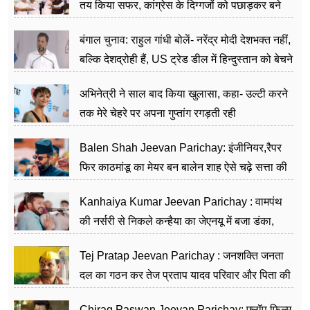
तय किया सफर, कांग्रेस के दिग्गजों को पछाड़कर बने
जननेता
बंगाल चुनाव: राहुल गांधी बोलें- नरेंद्र मोदी देशभक्त नहीं,
बल्कि देशद्रोही हैं, US ट्रेड डील में हिन्दुस्तान को बेचने
का काम किया
अभिनेत्री ने साल बाद किया खुलासा, कहा- उल्टी करने
तक मेरे चेहरे पर अपना गुप्तांग रगड़ती रही
Balen Shah Jeevan Parichay: इंजीनियर,रैपर
फिर काठमांडू का मेयर बन बालेन शाह ऐसे चढ़े सत्ता की
सीढ़ियां, अब चलाएंगे नेपाल सरकार
Kanhaiya Kumar Jeevan Parichay : वामपंथ
की नर्सरी से निकले कन्हैया का जेएनयू में बजा डंका,
शिक्षा को मानते हैं समाज के बदलाव का हथियार
Tej Pratap Jeevan Parichay : जनशक्ति जनता
दल का गठन कर तेज प्रताप यादव परिवार और पिता की
पार्टी को दे रहे हैं चुनौती, विवादों से है गहरा नाता
Chirag Paswan Jeevan Parichay: फ्लॉप फिल्म