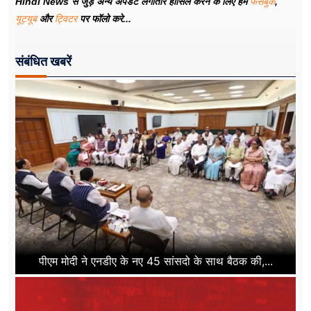
Hindi News से जुड़े अन्य अपडेट लगातार हासिल करने के लिए हमें
फेसबुक
,
यूट्यूब
और
ट्विटर
पर फॉलो करे...
संबंधित खबरें
पीएम मोदी ने एनडीए के नए 45 सांसदो के साथ बैठक की,...