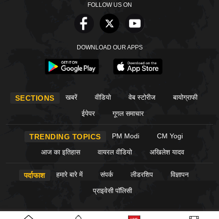
FOLLOW US ON
DOWNLOAD OUR APPS
खबरें
वीडियो
वेब स्टोरीज
बायोग्राफी
SECTIONS
ईपेपर
गूगल समाचार
PM Modi
CM Yogi
TRENDING TOPICS
आज का इतिहास
वायरल वीडियो
अखिलेश यादव
हमारे बारे में
संपर्क
लीडरशिप
विज्ञापन
पर्दाफाश
प्राइवेसी पॉलिसी