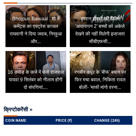
Bhojpuri Bawaal : शो में
इमरान हाशमी की फिल्म
कमेंट्स का एक्ट्रेस काजल
'आवारापन 2' बच्चों को अकेले
राघवानी ने दिया जवाब, निरहुआ
देखने की नहीं मिलेगी इजाजत!
और...
सीबीएफसी...
16 करोड़ के कर्ज में फंसे राजपाल
रणबीर कपूर के 'बीफ' बयान पर
यादव! 9 सितंबर को नीलाम होंगी
फिर मचा बवाल, निकिता रावल
दो संपत्तियां,...
बोलीं- 'माफी मांगो वरना...
क्रिप्टोकरेंसी »