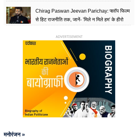
पार्टी को दे रहे हैं चुनौती, विवादों से है गहरा नाता
Chirag Paswan Jeevan Parichay: फ्लॉप फिल्म
से हिट राजनीति तक, जानें- 'मिले न मिले हम' के हीरो
चिराग पासवान के केंद्रीय मंत्री बनने का सफर
ADVERTISEMENT
मनोरंजन »