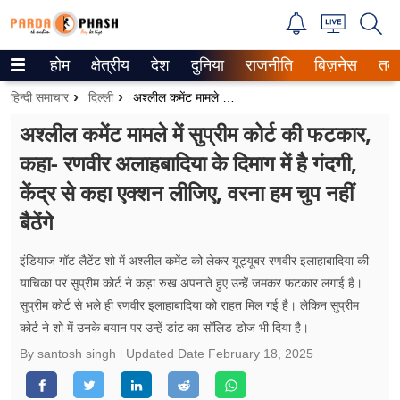
होम
क्षेत्रीय
देश
दुनिया
राजनीति
बिज़नेस
तक
Trending on Google News
हिन्दी समाचार
दिल्ली
अश्लील कमेंट मामले में सुप्रीम कोर्ट की फटकार, कहा- रणवीर अलाहबादिया के दिमाग में है गंदगी, केंद्र से कहा एक्शन लीजिए, वरना हम चुप नहीं बैठेंगे
ePaper
अश्लील कमेंट मामले में सुप्रीम कोर्ट की फटकार,
कहा- रणवीर अलाहबादिया के दिमाग में है गंदगी,
वेब स्टोरीज
केंद्र से कहा एक्शन लीजिए, वरना हम चुप नहीं
उत्तर प्रदेश
बैठेंगे
गैलरी
इंडियाज गॉट लैटेंट शो में अश्लील कमेंट को लेकर यूट्यूबर रणवीर इलाहाबादिया की
वीडियो
याचिका पर सुप्रीम कोर्ट ने कड़ा रुख अपनाते हुए उन्हें जमकर फटकार लगाई है।
सुप्रीम कोर्ट से भले ही रणवीर इलाहाबादिया को राहत मिल गई है। लेकिन सुप्रीम
रिलेशनशिप
कोर्ट ने शो में उनके बयान पर उन्हें डांट का सॉलिड डोज भी दिया है।
By santosh singh
Updated Date
February 18, 2025
जीवन मंत्रा