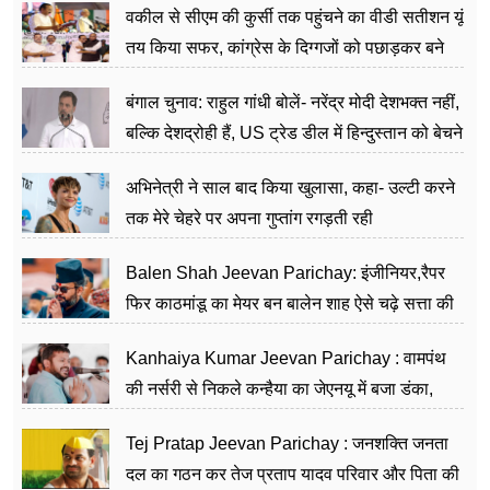
वकील से सीएम की कुर्सी तक पहुंचने का वीडी सतीशन यूं
तय किया सफर, कांग्रेस के दिग्गजों को पछाड़कर बने
जननेता
बंगाल चुनाव: राहुल गांधी बोलें- नरेंद्र मोदी देशभक्त नहीं,
बल्कि देशद्रोही हैं, US ट्रेड डील में हिन्दुस्तान को बेचने
का काम किया
अभिनेत्री ने साल बाद किया खुलासा, कहा- उल्टी करने
तक मेरे चेहरे पर अपना गुप्तांग रगड़ती रही
Balen Shah Jeevan Parichay: इंजीनियर,रैपर
फिर काठमांडू का मेयर बन बालेन शाह ऐसे चढ़े सत्ता की
सीढ़ियां, अब चलाएंगे नेपाल सरकार
Kanhaiya Kumar Jeevan Parichay : वामपंथ
की नर्सरी से निकले कन्हैया का जेएनयू में बजा डंका,
शिक्षा को मानते हैं समाज के बदलाव का हथियार
Tej Pratap Jeevan Parichay : जनशक्ति जनता
दल का गठन कर तेज प्रताप यादव परिवार और पिता की