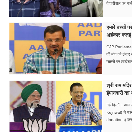
केजरीवाल का मार
हमारे बच्चों प
अहंकार कतई बर
CJP Parliament Ma
की मांग को लेकर क
छात्रों पर लाठीच
श्री राम मंदि
ईमानदारी का 
नई दिल्ली। आम आदम
Kejriwal) ने एक
donations) करने