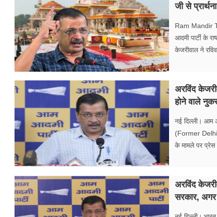
जी से प्रार्थन
Ram Mandir Thef
आदमी पार्टी के र
केजरीवाल ने रविव
अरविंद केजरी
होने वाले नु
नई दिल्ली। आम आदम
(Former Delhi Ch
के मामले पर प्रेस
अरविंद केजरीव
सरकार, अगर ग
नई दिल्ली। भारत