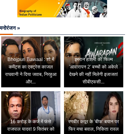
मनोरंजन »
Bhojpuri Bawaal : शो में
इमरान हाशमी की फिल्म
कमेंट्स का एक्ट्रेस काजल
'आवारापन 2' बच्चों को अकेले
राघवानी ने दिया जवाब, निरहुआ
देखने की नहीं मिलेगी इजाजत!
और...
सीबीएफसी...
16 करोड़ के कर्ज में फंसे
रणबीर कपूर के 'बीफ' बयान पर
राजपाल यादव! 9 सितंबर को
फिर मचा बवाल, निकिता रावल