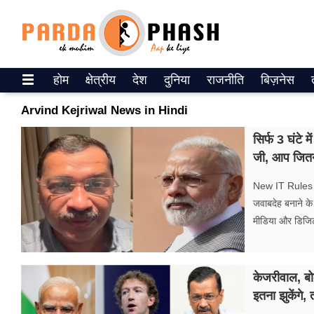
Trending on Google News
होम
क्षेत्रीय
देश
दुनिया
राजनीति
बिज़नेस
ePaper
Arvind Kejriwal News in Hindi
वेब स्टोरीज
सिर्फ 3 घंटे
जी, आप जितना
उत्तर प्रदेश
New IT Rules : 
गैलरी
जवाबदेह बनाने क
मीडिया और डिजिटल
वीडियो
रिलेशनशिप
केजरीवाल, बोले
जीवन मंत्रा
इतना झुकेंगे,