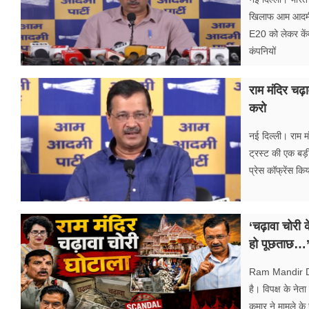
खिलाफ आम आदमी पा
E20 को लेकर केंद
कंपनियों
राम मंदिर चढ़
करो
नई दिल्ली। राम मं
ट्रस्ट की एक बड़ी
प्रेस कॉफ्रेंस क
‘चढ़ावा चोरी क
हो पूछताछ…’
Ram Mandir Don
है। विपक्ष के नेत
कुमार ने मामले के