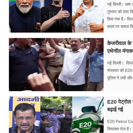
फूड
नई दिल्ली। आम आ
गुरुवार को दावा
सेहत
दिया गया है। दिल
कदम पर सवाल कि
ब्‍यूटी
केजरीवाल के 
जॉब्स
एथेनॉल मंगाकर
शिक्षा
नई दिल्ली। दिल्ली
अन्य खबरें
मंगलवार को E20 प
पुलिस ने उन्हें 
E20 पेट्रोल क
बढ़ाई गई
E20 Petrol Contr
सियासत तेज है। इ