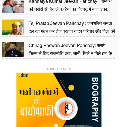
Kanhaiya Kumar Jeevan Parichay : वामपंथ
की नर्सरी से निकले कन्हैया का जेएनयू में बजा डंका,
शिक्षा को मानते हैं समाज के बदलाव का हथियार
Tej Pratap Jeevan Parichay : जनशक्ति जनता
दल का गठन कर तेज प्रताप यादव परिवार और पिता की
पार्टी को दे रहे हैं चुनौती, विवादों से है गहरा नाता
Chirag Paswan Jeevan Parichay: फ्लॉप
फिल्म से हिट राजनीति तक, जानें- 'मिले न मिले हम' के
हीरो चिराग पासवान के केंद्रीय मंत्री बनने का सफर
ADVERTISEMENT