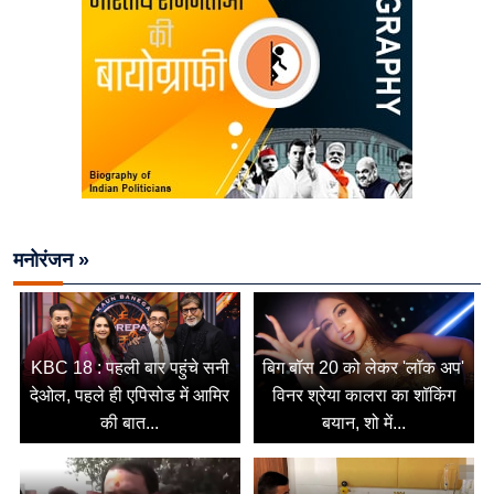
मनोरंजन »
KBC 18 : पहली बार पहुंचे सनी
बिग बॉस 20 को लेकर 'लॉक अप'
देओल, पहले ही एपिसोड में आमिर
विनर श्रेया कालरा का शॉकिंग
की बात...
बयान, शो में...