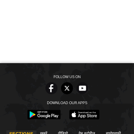
FOLLOW US ON
DOWNLOAD OUR APPS
खबरें
वीडियो
वेब स्टोरीज
बायोग्राफी
SECTIONS