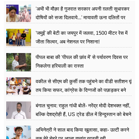
'अभी भी मौक़ा है गुजरात सरकार अपनी ग़लती सुधारकर
दोषियों को सजा दिलवाये...' मायावती ऊना दलितों पर
अत्याचार मामले में हुईं आगबबूला
'जमुई' की बेटी का जयपुर में जलवा, 1500 मीटर रेस में
जीता सिल्वर, अब नेशनल पर निशाना!
पीपल बाबा की 'पीपल की छांव में' से पर्यावरण दिवस पर
निकलेगा हरियाली का रास्ता
वकील से सीएम की कुर्सी तक पहुंचने का वीडी सतीशन यूं
तय किया सफर, कांग्रेस के दिग्गजों को पछाड़कर बने
जननेता
बंगाल चुनाव: राहुल गांधी बोलें- नरेंद्र मोदी देशभक्त नहीं,
बल्कि देशद्रोही हैं, US ट्रेड डील में हिन्दुस्तान को बेचने
का काम किया
अभिनेत्री ने साल बाद किया खुलासा, कहा- उल्टी करने
तक मेरे चेहरे पर अपना गुप्तांग रगड़ती रही