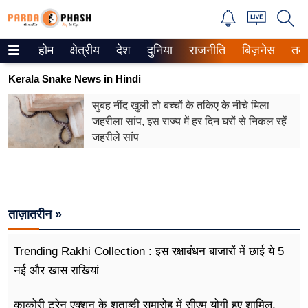
होम
क्षेत्रीय
देश
दुनिया
राजनीति
बिज़नेस
तक
Trending on Google News
Kerala Snake News in Hindi
ePaper
सुबह नींद खुली तो बच्चों के तकिए के नीचे मिला
जहरीला सांप, इस राज्य में हर दिन घरों से निकल रहें
वेब स्टोरीज
जहरीले सांप
उत्तर प्रदेश
गैलरी
ताज़ातरीन »
वीडियो
रिलेशनशिप
Trending Rakhi Collection : इस रक्षाबंधन बाजारों में छाई ये 5
नई और खास राखियां
जीवन मंत्रा
काकोरी ट्रेन एक्शन के शताब्दी समारोह में सीएम योगी हुए शामिल,