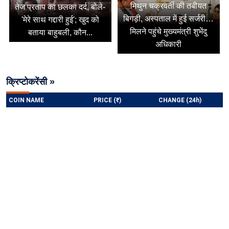
मिथुन चक्रवर्ती की तबीयत
तेज प्रताप का छलका दर्द, बोले-
बिगड़ी, अस्पताल में हुई सर्जरी…
'मेरे साथ गद्दारी हुई'; खुद को
मिलने पहुंचे मुख्यमंत्री शुभेंदु
बताया बाहुबली, कौन...
अधिकारी
क्रिप्टोकरेंसी »