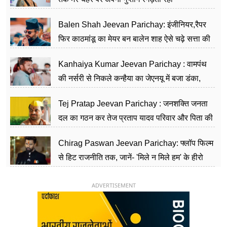
Balen Shah Jeevan Parichay: इंजीनियर,रैपर
फिर काठमांडू का मेयर बन बालेन शाह ऐसे चढ़े सत्ता की
सीढ़ियां, अब चलाएंगे नेपाल सरकार
Kanhaiya Kumar Jeevan Parichay : वामपंथ
की नर्सरी से निकले कन्हैया का जेएनयू में बजा डंका,
शिक्षा को मानते हैं समाज के बदलाव का हथियार
Tej Pratap Jeevan Parichay : जनशक्ति जनता
दल का गठन कर तेज प्रताप यादव परिवार और पिता की
पार्टी को दे रहे हैं चुनौती, विवादों से है गहरा नाता
Chirag Paswan Jeevan Parichay: फ्लॉप फिल्म
से हिट राजनीति तक, जानें- 'मिले न मिले हम' के हीरो
चिराग पासवान के केंद्रीय मंत्री बनने का सफर
ADVERTISEMENT