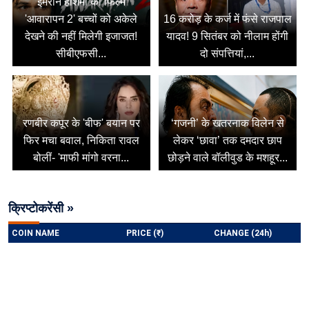
इमरान हाशमी की फिल्म
'आवारापन 2' बच्चों को अकेले
16 करोड़ के कर्ज में फंसे राजपाल
देखने की नहीं मिलेगी इजाजत!
यादव! 9 सितंबर को नीलाम होंगी
सीबीएफसी...
दो संपत्तियां,...
रणबीर कपूर के 'बीफ' बयान पर
‘गजनी’ के खतरनाक विलेन से
फिर मचा बवाल, निकिता रावल
लेकर ‘छावा’ तक दमदार छाप
बोलीं- 'माफी मांगो वरना...
छोड़ने वाले बॉलीवुड के मशहूर...
क्रिप्टोकरेंसी »