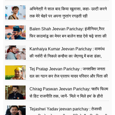
का काम किया
अभिनेत्री ने साल बाद किया खुलासा, कहा- उल्टी करने
तक मेरे चेहरे पर अपना गुप्तांग रगड़ती रही
Balen Shah Jeevan Parichay: इंजीनियर,रैपर
फिर काठमांडू का मेयर बन बालेन शाह ऐसे चढ़े सत्ता की
सीढ़ियां, अब चलाएंगे नेपाल सरकार
Kanhaiya Kumar Jeevan Parichay : वामपंथ
की नर्सरी से निकले कन्हैया का जेएनयू में बजा डंका,
शिक्षा को मानते हैं समाज के बदलाव का हथियार
Tej Pratap Jeevan Parichay : जनशक्ति जनता
दल का गठन कर तेज प्रताप यादव परिवार और पिता की
पार्टी को दे रहे हैं चुनौती, विवादों से है गहरा नाता
Chirag Paswan Jeevan Parichay: फ्लॉप फिल्म
से हिट राजनीति तक, जानें- 'मिले न मिले हम' के हीरो
चिराग पासवान के केंद्रीय मंत्री बनने का सफर
Tejashwi Yadav jeevan parichay : तेजस्वी