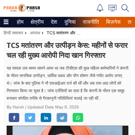
होम
क्षेत्रीय
देश
दुनिया
राजनीति
बिज़नेस
तक
Trending on Google News
हिन्दी समाचार
अपराध
TCS मतांतरण और उत्पीड़न केस: महीनों से फरार चल रही मुख्य आरोपी निदा खान गिरफ्तार
ePaper
TCS मतांतरण और उत्पीड़न केस: महीनों से फरार
चल रही मुख्य आरोपी निदा खान गिरफ्तार
वेब स्टोरीज
उत्तर प्रदेश
यह मामला उस समय सामने आया था जब टीसीएस की कुछ महिला कर्मचारियों ने कंपनी
के भीतर मानसिक उत्पीड़न, धार्मिक दबाव और यौन शोषण जैसे गंभीर आरोप लगाए
गैलरी
थे। जांच के बाद पुलिस ने नौ एफआईआर दर्ज की थीं और अब तक आठ लोगों को
गिरफ्तार किया जा चुका है। जांच एजेंसियों का दावा है कि कंपनी के भीतर एक समूह
वीडियो
बनाकर संगठित तरीके से गैरकानूनी गतिविधियां चलाई जा रही थीं..
By Harsh
Updated Date
May 8, 2026
रिलेशनशिप
जीवन मंत्रा