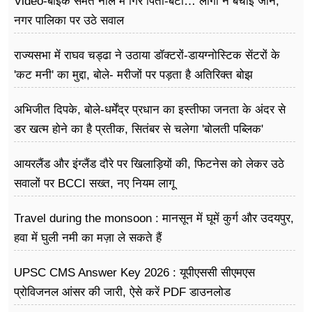
Video-बाइक समेत नाले में गिरे पिता-बेटी… लोगों ने बचाई जान,
नगर पालिका पर उठे सवाल
राज्यसभा में राघव चड्ढा ने उठाया डॉक्टरों-डायग्नोस्टिक सेंटरों के
'कट मनी' का मुद्दा, बोले- मरीजों पर पड़ता है अ​तिरिक्त बोझ
अभिजीत दिपके, बोले-धर्मेंद्र प्रधान का इस्तीफा जनता के अंदर से
डर खत्म होने का है प्रतीक, सितंबर से चलेगा 'बोलती पब्लिक'
अभियान
आयरलैंड और इंग्लैंड दौरे पर खिलाड़ियों की, फिटनेस को लेकर उठे
सवालों पर BCCI सख्त, नए नियम लागू
Travel during the monsoon : मानसून में घूमें कुर्ग और उदयपुर,
हवा में घुली नमी का मज़ा ले सकते हैं
UPSC CMS Answer Key 2026 : यूपीएससी सीएमएस
प्रोविजनल आंसर की जारी, ऐसे करें PDF डाउनलोड