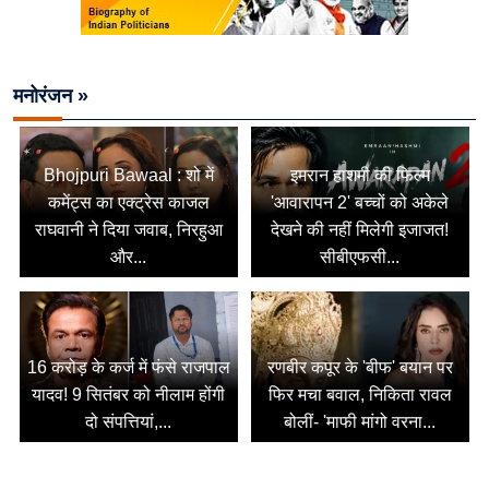
मनोरंजन »
Bhojpuri Bawaal : शो में
इमरान हाशमी की फिल्म
कमेंट्स का एक्ट्रेस काजल
'आवारापन 2' बच्चों को अकेले
राघवानी ने दिया जवाब, निरहुआ
देखने की नहीं मिलेगी इजाजत!
और...
सीबीएफसी...
16 करोड़ के कर्ज में फंसे राजपाल
रणबीर कपूर के 'बीफ' बयान पर
यादव! 9 सितंबर को नीलाम होंगी
फिर मचा बवाल, निकिता रावल
दो संपत्तियां,...
बोलीं- 'माफी मांगो वरना...