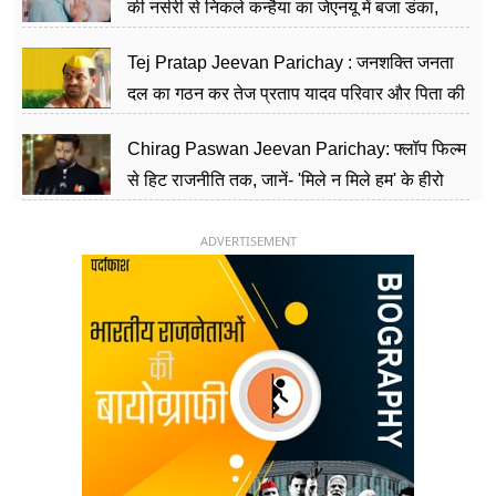
की नर्सरी से निकले कन्हैया का जेएनयू में बजा डंका,
शिक्षा को मानते हैं समाज के बदलाव का हथियार
Tej Pratap Jeevan Parichay : जनशक्ति जनता
दल का गठन कर तेज प्रताप यादव परिवार और पिता की
पार्टी को दे रहे हैं चुनौती, विवादों से है गहरा नाता
Chirag Paswan Jeevan Parichay: फ्लॉप फिल्म
से हिट राजनीति तक, जानें- 'मिले न मिले हम' के हीरो
चिराग पासवान के केंद्रीय मंत्री बनने का सफर
ADVERTISEMENT