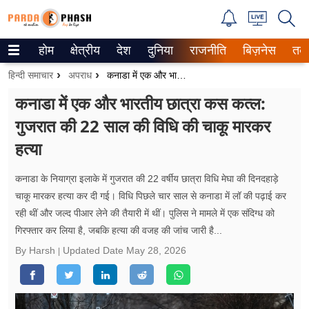
होम
क्षेत्रीय
देश
दुनिया
राजनीति
बिज़नेस
तक
Trending on Google News
हिन्दी समाचार
अपराध
कनाडा में एक और भारतीय छात्रा कस ​कत्ल: गुजरात की 22 साल की विधि की चाकू मारकर हत्या
ePaper
कनाडा में एक और भारतीय छात्रा कस ​कत्ल:
गुजरात की 22 साल की विधि की चाकू मारकर
वेब स्टोरीज
हत्या
उत्तर प्रदेश
कनाडा के नियाग्रा इलाके में गुजरात की 22 वर्षीय छात्रा विधि मेघा की दिनदहाड़े
गैलरी
चाकू मारकर हत्या कर दी गई। विधि पिछले चार साल से कनाडा में लॉ की पढ़ाई कर
रही थीं और जल्द पीआर लेने की तैयारी में थीं। पुलिस ने मामले में एक संदिग्ध को
वीडियो
गिरफ्तार कर लिया है, जबकि हत्या की वजह की जांच जारी है...
रिलेशनशिप
By Harsh
Updated Date
May 28, 2026
जीवन मंत्रा