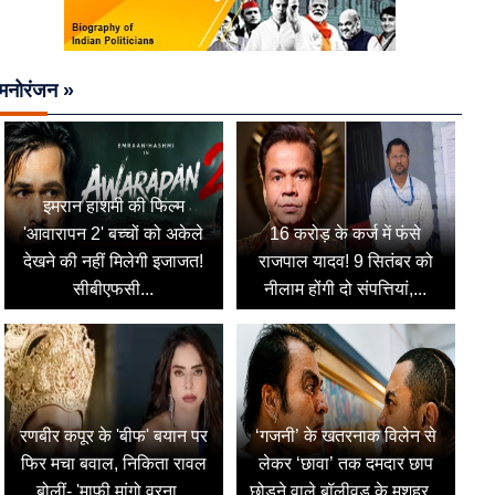
मनोरंजन »
इमरान हाशमी की फिल्म
'आवारापन 2' बच्चों को अकेले
16 करोड़ के कर्ज में फंसे
देखने की नहीं मिलेगी इजाजत!
राजपाल यादव! 9 सितंबर को
सीबीएफसी...
नीलाम होंगी दो संपत्तियां,...
रणबीर कपूर के 'बीफ' बयान पर
‘गजनी’ के खतरनाक विलेन से
फिर मचा बवाल, निकिता रावल
लेकर ‘छावा’ तक दमदार छाप
बोलीं- 'माफी मांगो वरना...
छोड़ने वाले बॉलीवुड के मशहूर...