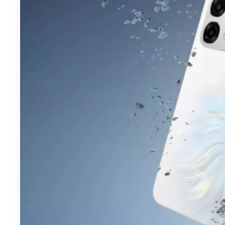
फूड
सेहत
ब्‍यूटी
जॉब्स
शिक्षा
अन्य खबरें