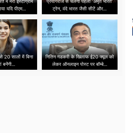
 में मेरा इंस्टाग्राम
प्रयागराज से चलेगी पहली 'अमृत भारत'
ताया यदि पीएम...
ट्रेन, वंदे भारत जैसी सीटें और...
 20 सालों में बिना
नितिन गडकरी के खिलाफ ई20 फ्यूल को
ं बनेंगी...
लेकर ऑनलाइन पोस्ट पर बॉम्बे...