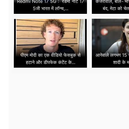
Redmi Note 17 5G : रेडमी नोट 17
केजरीवाल, बोले- भारत
5जी भारत में लॉन्च,...
बंद, मेटा को चे
पीएम मोदी का एक वीडियो फेसबुक से
आनेवाले लगभग 15 से
हटाने और डीपफेक कंटेंट के...
शादी के मा