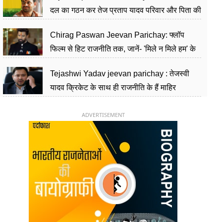
दल का गठन कर तेज प्रताप यादव परिवार और पिता की
पार्टी को दे रहे हैं चुनौती, विवादों से है गहरा नाता
Chirag Paswan Jeevan Parichay: फ्लॉप
फिल्म से हिट राजनीति तक, जानें- 'मिले न मिले हम' के
हीरो चिराग पासवान के केंद्रीय मंत्री बनने का सफर
Tejashwi Yadav jeevan parichay : तेजस्वी
यादव क्रिकेट के साथ ही राजनीति के हैं माहिर
खिलाड़ी, 26 साल की उम्र में संभाली डिप्टी सीएम की
कुर्सी
ADVERTISEMENT