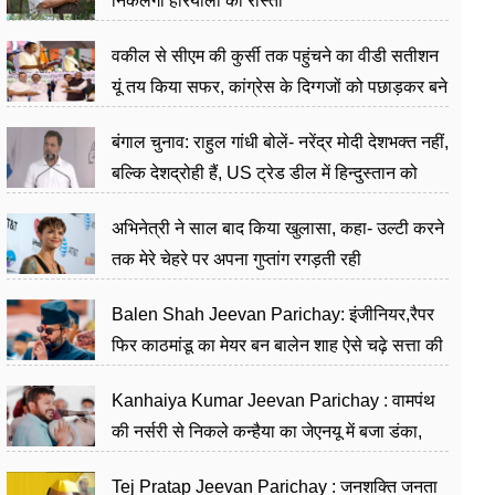
निकलेगा हरियाली का रास्ता
वकील से सीएम की कुर्सी तक पहुंचने का वीडी सतीशन
यूं तय किया सफर, कांग्रेस के दिग्गजों को पछाड़कर बने
जननेता
बंगाल चुनाव: राहुल गांधी बोलें- नरेंद्र मोदी देशभक्त नहीं,
बल्कि देशद्रोही हैं, US ट्रेड डील में हिन्दुस्तान को
बेचने का काम किया
अभिनेत्री ने साल बाद किया खुलासा, कहा- उल्टी करने
तक मेरे चेहरे पर अपना गुप्तांग रगड़ती रही
Balen Shah Jeevan Parichay: इंजीनियर,रैपर
फिर काठमांडू का मेयर बन बालेन शाह ऐसे चढ़े सत्ता की
सीढ़ियां, अब चलाएंगे नेपाल सरकार
Kanhaiya Kumar Jeevan Parichay : वामपंथ
की नर्सरी से निकले कन्हैया का जेएनयू में बजा डंका,
शिक्षा को मानते हैं समाज के बदलाव का हथियार
Tej Pratap Jeevan Parichay : जनशक्ति जनता