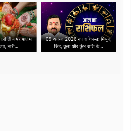
ली तीज पर पाएं मां
05 अगस्त 2026 का राशिफल: मिथुन,
ृपा, नारी...
सिंह, तुला और कुंभ राशि के...