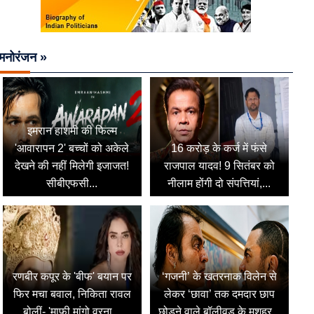
मनोरंजन »
इमरान हाशमी की फिल्म
'आवारापन 2' बच्चों को अकेले
16 करोड़ के कर्ज में फंसे
देखने की नहीं मिलेगी इजाजत!
राजपाल यादव! 9 सितंबर को
सीबीएफसी...
नीलाम होंगी दो संपत्तियां,...
रणबीर कपूर के 'बीफ' बयान पर
‘गजनी’ के खतरनाक विलेन से
फिर मचा बवाल, निकिता रावल
लेकर ‘छावा’ तक दमदार छाप
बोलीं- 'माफी मांगो वरना...
छोड़ने वाले बॉलीवुड के मशहूर...