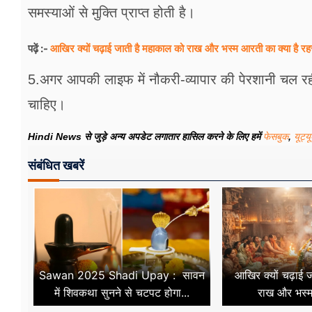
समस्याओं से मुक्ति प्राप्त होती है।
आखिर क्यों चढ़ाई जाती है महाकाल को राख और भस्म आरती का क्या है रह
पढ़ें :-
5.अगर आपकी लाइफ में नौकरी-व्यापार की पेरशानी चल रही
चाहिए।
Hindi News से जुड़े अन्य अपडेट लगातार हासिल करने के लिए हमें
फेसबुक
,
यूट्य
संबंधित खबरें
Sawan 2025 Shadi Upay : सावन
आखिर क्यों चढ़ाई 
में शिवकथा सुनने से चटपट होगा...
राख और भस्म