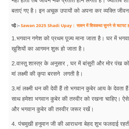
नहीं होता तब जीवन नर्क प्रतीत होने लगता है। ज्योतिष 
फूड
बताएं गए है। इन अचूक उपायों को अपना कर व्यक्ति जीवन
सेहत
Sawan 2025 Shadi Upay : सावन में शिवकथा सुनने से चटपट होगा वि
पढ़ें :-
ब्‍यूटी
1.भगवान गणेश को प्रथम पूज्य माना जाता है। घर में भगवान
जॉब्स
खुशियों का आगमन शुरू हो जाता है।
शिक्षा
2.वास्तु शास्त्र के अनुसार , घर में बांसुरी और मोर पंख 
अन्य खबरें
मां लक्ष्मी की कृपा बरसने लगती है।
3.मां लक्ष्मी धन की देवी हैं तो भगवान कुबेर आय के देवता ह
साथ हमेशा भगवान कुबेर की तस्वीर को रखना चाहिए। ऐसे में 
और भगवान कुबेर की तस्वीर जरूर रखें।
4. पंचमुखी हनुमान जी की आराधना बेहद शुभ फलदाई रहती 