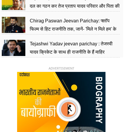
दल का गठन कर तेज प्रताप यादव परिवार और पिता की
पार्टी को दे रहे हैं चुनौती, विवादों से है गहरा नाता
Chirag Paswan Jeevan Parichay: फ्लॉप
फिल्म से हिट राजनीति तक, जानें- 'मिले न मिले हम' के
हीरो चिराग पासवान के केंद्रीय मंत्री बनने का सफर
Tejashwi Yadav jeevan parichay : तेजस्वी
यादव क्रिकेट के साथ ही राजनीति के हैं माहिर
खिलाड़ी, 26 साल की उम्र में संभाली डिप्टी सीएम की
कुर्सी
ADVERTISEMENT