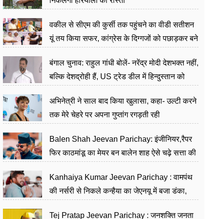
निकलेगा हरियाली का रास्ता
वकील से सीएम की कुर्सी तक पहुंचने का वीडी सतीशन
यूं तय किया सफर, कांग्रेस के दिग्गजों को पछाड़कर बने
जननेता
बंगाल चुनाव: राहुल गांधी बोलें- नरेंद्र मोदी देशभक्त नहीं,
बल्कि देशद्रोही हैं, US ट्रेड डील में हिन्दुस्तान को
बेचने का काम किया
अभिनेत्री ने साल बाद किया खुलासा, कहा- उल्टी करने
तक मेरे चेहरे पर अपना गुप्तांग रगड़ती रही
Balen Shah Jeevan Parichay: इंजीनियर,रैपर
फिर काठमांडू का मेयर बन बालेन शाह ऐसे चढ़े सत्ता की
सीढ़ियां, अब चलाएंगे नेपाल सरकार
Kanhaiya Kumar Jeevan Parichay : वामपंथ
की नर्सरी से निकले कन्हैया का जेएनयू में बजा डंका,
शिक्षा को मानते हैं समाज के बदलाव का हथियार
Tej Pratap Jeevan Parichay : जनशक्ति जनता