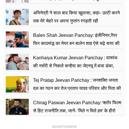
का काम किया
अभिनेत्री ने साल बाद किया खुलासा, कहा- उल्टी करने
तक मेरे चेहरे पर अपना गुप्तांग रगड़ती रही
Balen Shah Jeevan Parichay: इंजीनियर,रैपर
फिर काठमांडू का मेयर बन बालेन शाह ऐसे चढ़े सत्ता की
सीढ़ियां, अब चलाएंगे नेपाल सरकार
Kanhaiya Kumar Jeevan Parichay : वामपंथ
की नर्सरी से निकले कन्हैया का जेएनयू में बजा डंका,
शिक्षा को मानते हैं समाज के बदलाव का हथियार
Tej Pratap Jeevan Parichay : जनशक्ति जनता
दल का गठन कर तेज प्रताप यादव परिवार और पिता की
पार्टी को दे रहे हैं चुनौती, विवादों से है गहरा नाता
Chirag Paswan Jeevan Parichay: फ्लॉप फिल्म
से हिट राजनीति तक, जानें- 'मिले न मिले हम' के हीरो
चिराग पासवान के केंद्रीय मंत्री बनने का सफर
ADVERTISEMENT