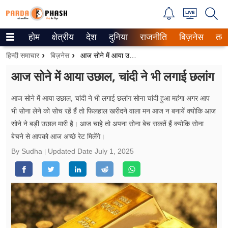
होम
क्षेत्रीय
देश
दुनिया
राजनीति
बिज़नेस
तक
Trending on Google News
हिन्दी समाचार
बिज़नेस
आज सोने में आया उछाल, चांदी ने भी लगाई छलांग
ePaper
आज सोने में आया उछाल, चांदी ने भी लगाई छलांग
वेब स्टोरीज
आज सोने में आया उछाल, चांदी ने भी लगाई छलांग सोना चांदी हुआ महंगा अगर आप
भी सोना लेने को सोच रहें हैं तो फिलहाल खरीदने वाला मन आज न बनायें क्योकि आज
उत्तर प्रदेश
सोने ने बड़ी उछाल मारी है। आज चाहे तो अपना सोना बेच सकतें हैं क्योकि सोना
बेचने से आपको आज अच्छे रेट मिलेंगे।
गैलरी
By Sudha
Updated Date
July 1, 2025
वीडियो
रिलेशनशिप
जीवन मंत्रा