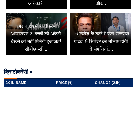
अधिकारी
और...
इमरान हाशमी की फिल्म
'आवारापन 2' बच्चों को अकेले
16 करोड़ के कर्ज में फंसे राजपाल
देखने की नहीं मिलेगी इजाजत!
यादव! 9 सितंबर को नीलाम होंगी
सीबीएफसी...
दो संपत्तियां,...
क्रिप्टोकरेंसी »