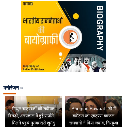
मनोरंजन »
मिथुन चक्रवर्ती की तबीयत
Bhojpuri Bawaal : शो में
बिगड़ी, अस्पताल में हुई सर्जरी…
कमेंट्स का एक्ट्रेस काजल
मिलने पहुंचे मुख्यमंत्री शुभेंदु
राघवानी ने दिया जवाब, निरहुआ