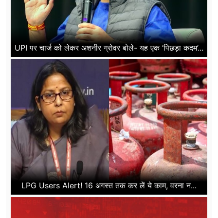
UPI पर चार्ज को लेकर अशनीर ग्रोवर बोले- यह एक ‘पिछड़ा कदम’...
LPG Users Alert! 16 अगस्त तक कर लें ये काम, वरना न...