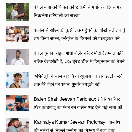
पीपल बाबा की 'पीपल की छांव में' से पर्यावरण दिवस पर
निकलेगा हरियाली का रास्ता
वकील से सीएम की कुर्सी तक पहुंचने का वीडी सतीशन यूं
तय किया सफर, कांग्रेस के दिग्गजों को पछाड़कर बने
जननेता
बंगाल चुनाव: राहुल गांधी बोलें- नरेंद्र मोदी देशभक्त नहीं,
बल्कि देशद्रोही हैं, US ट्रेड डील में हिन्दुस्तान को बेचने
का काम किया
अभिनेत्री ने साल बाद किया खुलासा, कहा- उल्टी करने
तक मेरे चेहरे पर अपना गुप्तांग रगड़ती रही
Balen Shah Jeevan Parichay: इंजीनियर,रैपर
फिर काठमांडू का मेयर बन बालेन शाह ऐसे चढ़े सत्ता की
सीढ़ियां, अब चलाएंगे नेपाल सरकार
Kanhaiya Kumar Jeevan Parichay : वामपंथ
की नर्सरी से निकले कन्हैया का जेएनयू में बजा डंका,