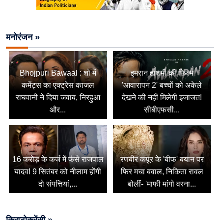
मनोरंजन »
Bhojpuri Bawaal : शो में
इमरान हाशमी की फिल्म
कमेंट्स का एक्ट्रेस काजल
'आवारापन 2' बच्चों को अकेले
राघवानी ने दिया जवाब, निरहुआ
देखने की नहीं मिलेगी इजाजत!
और...
सीबीएफसी...
16 करोड़ के कर्ज में फंसे राजपाल
रणबीर कपूर के 'बीफ' बयान पर
यादव! 9 सितंबर को नीलाम होंगी
फिर मचा बवाल, निकिता रावल
दो संपत्तियां,...
बोलीं- 'माफी मांगो वरना...