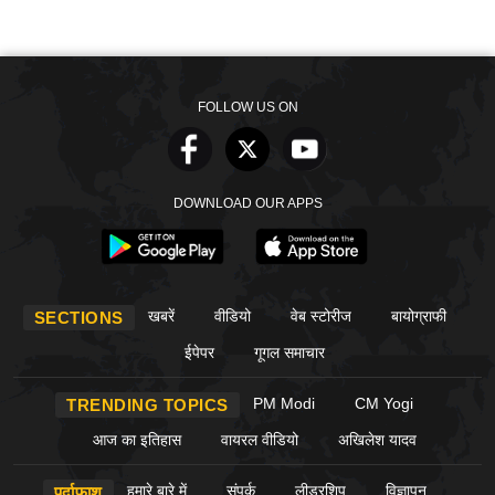
FOLLOW US ON
DOWNLOAD OUR APPS
खबरें
वीडियो
वेब स्टोरीज
बायोग्राफी
SECTIONS
ईपेपर
गूगल समाचार
PM Modi
CM Yogi
TRENDING TOPICS
आज का इतिहास
वायरल वीडियो
अखिलेश यादव
हमारे बारे में
संपर्क
लीडरशिप
विज्ञापन
पर्दाफाश