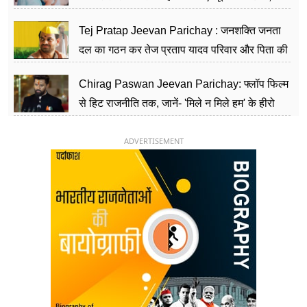
शिक्षा को मानते हैं समाज के बदलाव का हथियार
Tej Pratap Jeevan Parichay : जनशक्ति जनता
दल का गठन कर तेज प्रताप यादव परिवार और पिता की
पार्टी को दे रहे हैं चुनौती, विवादों से है गहरा नाता
Chirag Paswan Jeevan Parichay: फ्लॉप फिल्म
से हिट राजनीति तक, जानें- 'मिले न मिले हम' के हीरो
चिराग पासवान के केंद्रीय मंत्री बनने का सफर
ADVERTISEMENT