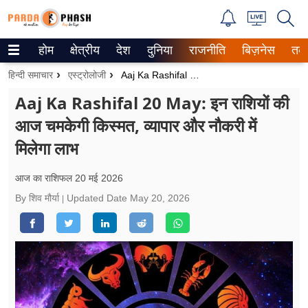
होम
क्षेत्रीय
देश
दुनिया
राजनीति
बिज़नेस
तक
Trending on Google News
हिन्दी समाचार
एस्ट्रोलोजी
Aaj Ka Rashifal 20 May: इन राशियों की आज चमकेगी किस्मत, व्यापार और नौकरी में मिलेगा लाभ
ePaper
Aaj Ka Rashifal 20 May: इन राशियों की
आज चमकेगी किस्मत, व्यापार और नौकरी में
वेब स्टोरीज
मिलेगा लाभ
उत्तर प्रदेश
आज का राशिफल 20 मई 2026
गैलरी
By शिव मौर्या
Updated Date
May 20, 2026
वीडियो
रिलेशनशिप
जीवन मंत्रा