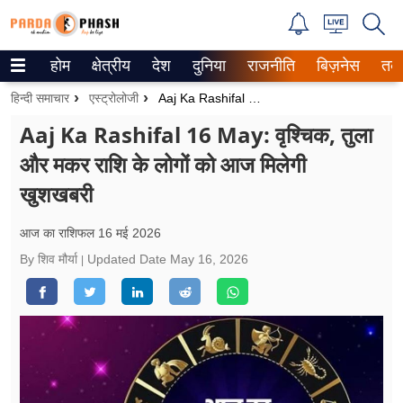
होम
क्षेत्रीय
देश
दुनिया
राजनीति
बिज़नेस
तक
Trending on Google News
हिन्दी समाचार
एस्ट्रोलोजी
Aaj Ka Rashifal 16 May: वृश्चिक, तुला और मकर राशि के लोगों को आज मिलेगी खुशखबरी
ePaper
Aaj Ka Rashifal 16 May: वृश्चिक, तुला
और मकर राशि के लोगों को आज मिलेगी
वेब स्टोरीज
खुशखबरी
उत्तर प्रदेश
आज का राशिफल 16 मई 2026
गैलरी
By शिव मौर्या
Updated Date
May 16, 2026
वीडियो
रिलेशनशिप
जीवन मंत्रा