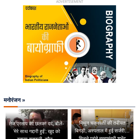
ADVERTISEMENT
मनोरंजन »
मिथुन चक्रवर्ती की तबीयत
तेज प्रताप का छलका दर्द, बोले-
बिगड़ी, अस्पताल में हुई सर्जरी…
'मेरे साथ गद्दारी हुई'; खुद को
मिलने पहुंचे मुख्यमंत्री शुभेंदु