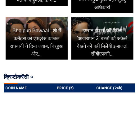
बताया बाहुबली, कौन...
अधिकारी
Bhojpuri Bawaal : शो में
इमरान हाशमी की फिल्म
कमेंट्स का एक्ट्रेस काजल
'आवारापन 2' बच्चों को अकेले
राघवानी ने दिया जवाब, निरहुआ
देखने की नहीं मिलेगी इजाजत!
और...
सीबीएफसी...
क्रिप्टोकरेंसी »