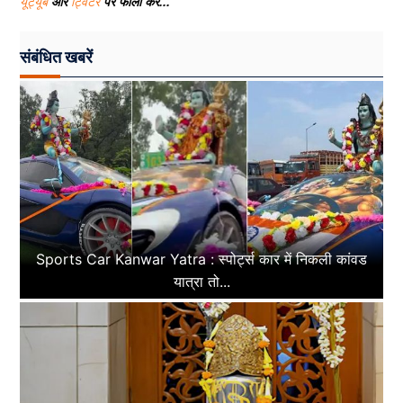
यूट्यूब
और
ट्विटर
पर फॉलो करे...
संबंधित खबरें
Sports Car Kanwar Yatra : स्पोर्ट्स कार में निकली कांवड
यात्रा तो...