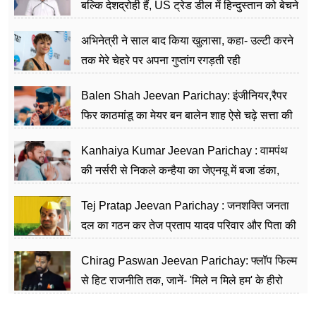
बल्कि देशद्रोही हैं, US ट्रेड डील में हिन्दुस्तान को बेचने
का काम किया
अभिनेत्री ने साल बाद किया खुलासा, कहा- उल्टी करने
तक मेरे चेहरे पर अपना गुप्तांग रगड़ती रही
Balen Shah Jeevan Parichay: इंजीनियर,रैपर
फिर काठमांडू का मेयर बन बालेन शाह ऐसे चढ़े सत्ता की
सीढ़ियां, अब चलाएंगे नेपाल सरकार
Kanhaiya Kumar Jeevan Parichay : वामपंथ
की नर्सरी से निकले कन्हैया का जेएनयू में बजा डंका,
शिक्षा को मानते हैं समाज के बदलाव का हथियार
Tej Pratap Jeevan Parichay : जनशक्ति जनता
दल का गठन कर तेज प्रताप यादव परिवार और पिता की
पार्टी को दे रहे हैं चुनौती, विवादों से है गहरा नाता
Chirag Paswan Jeevan Parichay: फ्लॉप फिल्म
से हिट राजनीति तक, जानें- 'मिले न मिले हम' के हीरो
चिराग पासवान के केंद्रीय मंत्री बनने का सफर