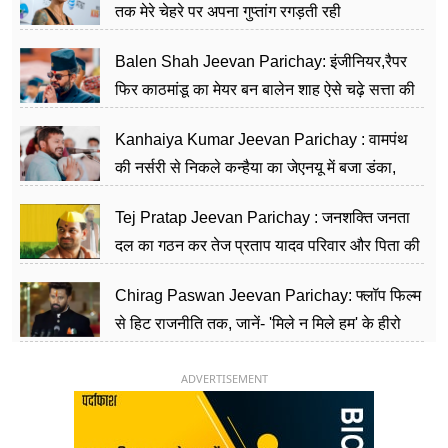
तक मेरे चेहरे पर अपना गुप्तांग रगड़ती रही
Balen Shah Jeevan Parichay: इंजीनियर,रैपर
फिर काठमांडू का मेयर बन बालेन शाह ऐसे चढ़े सत्ता की
सीढ़ियां, अब चलाएंगे नेपाल सरकार
Kanhaiya Kumar Jeevan Parichay : वामपंथ
की नर्सरी से निकले कन्हैया का जेएनयू में बजा डंका,
शिक्षा को मानते हैं समाज के बदलाव का हथियार
Tej Pratap Jeevan Parichay : जनशक्ति जनता
दल का गठन कर तेज प्रताप यादव परिवार और पिता की
पार्टी को दे रहे हैं चुनौती, विवादों से है गहरा नाता
Chirag Paswan Jeevan Parichay: फ्लॉप फिल्म
से हिट राजनीति तक, जानें- 'मिले न मिले हम' के हीरो
चिराग पासवान के केंद्रीय मंत्री बनने का सफर
ADVERTISEMENT