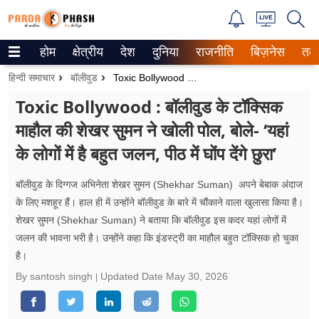
होम
क्षेत्रीय
देश
दुनिया
राजनीति
बिज़नेस
तक
Trending on Google News
हिन्दी समाचार
बॉलीवुड
Toxic Bollywood : बॉलीवुड के टॉक्सिक माहौल की शेखर सुमन ने खोली पोल, बोले- ‘यहां के लोगों में है बहुत जलन, पीठ में घोंप देंगे छुरा’
ePaper
Toxic Bollywood : बॉलीवुड के टॉक्सिक
माहौल की शेखर सुमन ने खोली पोल, बोले- ‘यहां
वेब स्टोरीज
के लोगों में है बहुत जलन, पीठ में घोंप देंगे छुरा’
उत्तर प्रदेश
बॉलीवुड के दिग्गज अभिनेता शेखर सुमन (Shekhar Suman) अपने बेबाक अंदाज
गैलरी
के लिए मशहूर हैं। हाल ही में उन्होंने बॉलीवुड के बारे में चौंकाने वाला खुलासा किया है।
शेखर सुमन (Shekhar Suman) ने बताया कि बॉलीवुड इस कदर यहां लोगों में
वीडियो
जलन की भावना भरी है। उन्होंने कहा कि इंडस्ट्री का माहौल बहुत टॉक्सिक हो चुका
है।
रिलेशनशिप
By santosh singh
Updated Date
May 30, 2026
जीवन मंत्रा