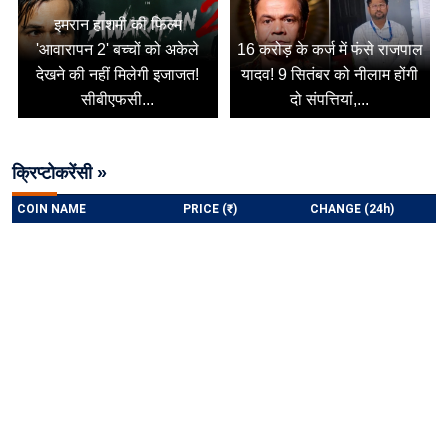
इमरान हाशमी की फिल्म
'आवारापन 2' बच्चों को अकेले
16 करोड़ के कर्ज में फंसे राजपाल
देखने की नहीं मिलेगी इजाजत!
यादव! 9 सितंबर को नीलाम होंगी
सीबीएफसी...
दो संपत्तियां,...
क्रिप्टोकरेंसी »