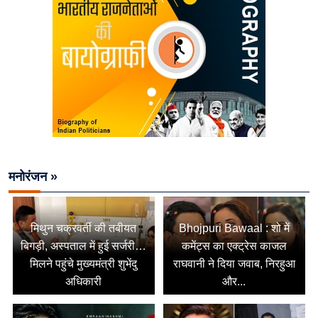
मनोरंजन »
मिथुन चक्रवर्ती की तबीयत
Bhojpuri Bawaal : शो में
बिगड़ी, अस्पताल में हुई सर्जरी…
कमेंट्स का एक्ट्रेस काजल
मिलने पहुंचे मुख्यमंत्री शुभेंदु
राघवानी ने दिया जवाब, निरहुआ
अधिकारी
और...