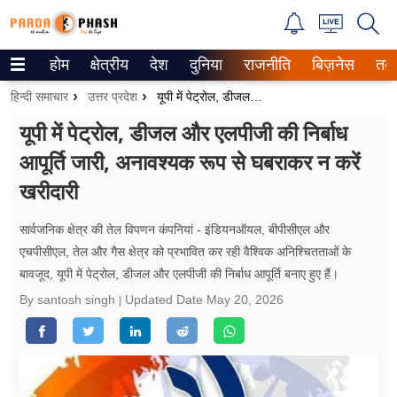
होम
क्षेत्रीय
देश
दुनिया
राजनीति
बिज़नेस
तक
Trending on Google News
हिन्दी समाचार
उत्तर प्रदेश
यूपी में पेट्रोल, डीजल और एलपीजी की निर्बाध आपूर्ति जारी, अनावश्यक रूप से घबराकर न करें खरीदारी
ePaper
यूपी में पेट्रोल, डीजल और एलपीजी की निर्बाध
आपूर्ति जारी, अनावश्यक रूप से घबराकर न करें
वेब स्टोरीज
खरीदारी
उत्तर प्रदेश
सार्वजनिक क्षेत्र की तेल विपणन कंपनियां - इंडियनऑयल, बीपीसीएल और
गैलरी
एचपीसीएल, तेल और गैस क्षेत्र को प्रभावित कर रही वैश्विक अनिश्चितताओं के
बावजूद, यूपी में पेट्रोल, डीजल और एलपीजी की निर्बाध आपूर्ति बनाए हुए हैं।
वीडियो
By santosh singh
Updated Date
May 20, 2026
रिलेशनशिप
जीवन मंत्रा