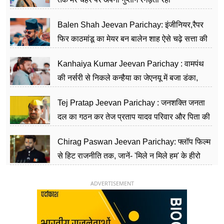
Balen Shah Jeevan Parichay: इंजीनियर,रैपर
फिर काठमांडू का मेयर बन बालेन शाह ऐसे चढ़े सत्ता की
सीढ़ियां, अब चलाएंगे नेपाल सरकार
Kanhaiya Kumar Jeevan Parichay : वामपंथ
की नर्सरी से निकले कन्हैया का जेएनयू में बजा डंका,
शिक्षा को मानते हैं समाज के बदलाव का हथियार
Tej Pratap Jeevan Parichay : जनशक्ति जनता
दल का गठन कर तेज प्रताप यादव परिवार और पिता की
पार्टी को दे रहे हैं चुनौती, विवादों से है गहरा नाता
Chirag Paswan Jeevan Parichay: फ्लॉप फिल्म
से हिट राजनीति तक, जानें- 'मिले न मिले हम' के हीरो
चिराग पासवान के केंद्रीय मंत्री बनने का सफर
ADVERTISEMENT