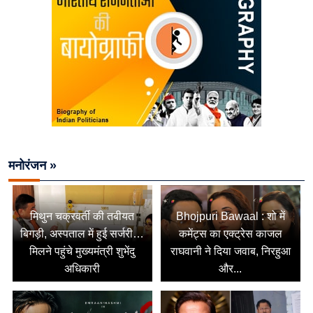
मनोरंजन »
मिथुन चक्रवर्ती की तबीयत
Bhojpuri Bawaal : शो में
बिगड़ी, अस्पताल में हुई सर्जरी…
कमेंट्स का एक्ट्रेस काजल
मिलने पहुंचे मुख्यमंत्री शुभेंदु
राघवानी ने दिया जवाब, निरहुआ
अधिकारी
और...