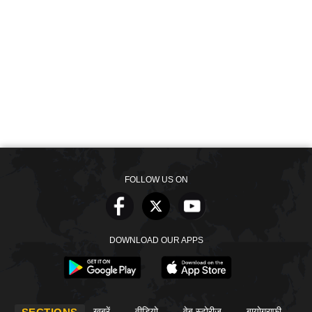
FOLLOW US ON
DOWNLOAD OUR APPS
खबरें
वीडियो
वेब स्टोरीज
बायोग्राफी