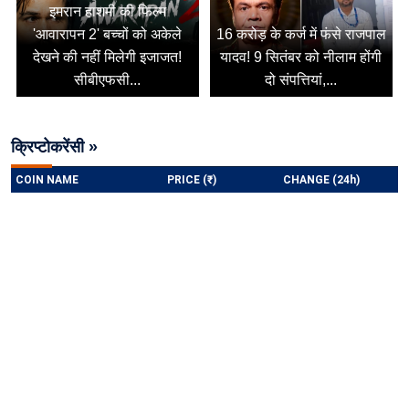
इमरान हाशमी की फिल्म
'आवारापन 2' बच्चों को अकेले
16 करोड़ के कर्ज में फंसे राजपाल
देखने की नहीं मिलेगी इजाजत!
यादव! 9 सितंबर को नीलाम होंगी
सीबीएफसी...
दो संपत्तियां,...
क्रिप्टोकरेंसी »