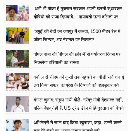
'अभी भी मौक़ा है गुजरात सरकार अपनी ग़लती सुधारकर
दोषियों को सजा दिलवाये...' मायावती ऊना दलितों पर
अत्याचार मामले में हुईं आगबबूला
'जमुई' की बेटी का जयपुर में जलवा, 1500 मीटर रेस में
जीता सिल्वर, अब नेशनल पर निशाना!
पीपल बाबा की 'पीपल की छांव में' से पर्यावरण दिवस पर
निकलेगा हरियाली का रास्ता
वकील से सीएम की कुर्सी तक पहुंचने का वीडी सतीशन यूं
तय किया सफर, कांग्रेस के दिग्गजों को पछाड़कर बने
जननेता
बंगाल चुनाव: राहुल गांधी बोलें- नरेंद्र मोदी देशभक्त नहीं,
बल्कि देशद्रोही हैं, US ट्रेड डील में हिन्दुस्तान को बेचने
का काम किया
अभिनेत्री ने साल बाद किया खुलासा, कहा- उल्टी करने
तक मेरे चेहरे पर अपना गुप्तांग रगड़ती रही