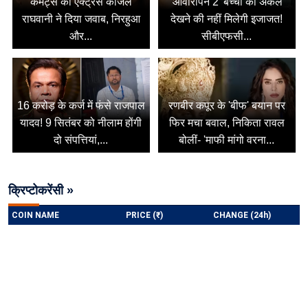
कमेंट्स का एक्ट्रेस काजल
'आवारापन 2' बच्चों को अकेले
राघवानी ने दिया जवाब, निरहुआ
देखने की नहीं मिलेगी इजाजत!
और...
सीबीएफसी...
16 करोड़ के कर्ज में फंसे राजपाल
रणबीर कपूर के 'बीफ' बयान पर
यादव! 9 सितंबर को नीलाम होंगी
फिर मचा बवाल, निकिता रावल
दो संपत्तियां,...
बोलीं- 'माफी मांगो वरना...
क्रिप्टोकरेंसी »