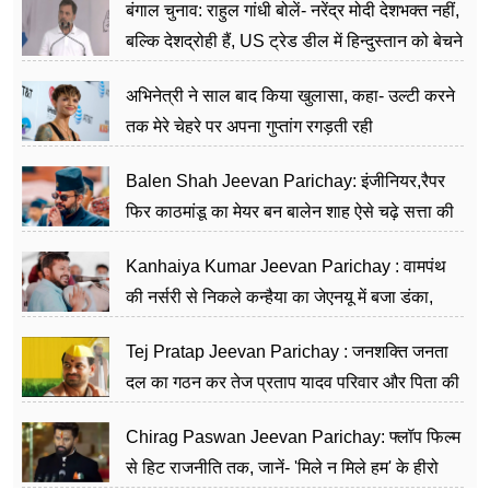
बंगाल चुनाव: राहुल गांधी बोलें- नरेंद्र मोदी देशभक्त नहीं,
बल्कि देशद्रोही हैं, US ट्रेड डील में हिन्दुस्तान को बेचने
का काम किया
अभिनेत्री ने साल बाद किया खुलासा, कहा- उल्टी करने
तक मेरे चेहरे पर अपना गुप्तांग रगड़ती रही
Balen Shah Jeevan Parichay: इंजीनियर,रैपर
फिर काठमांडू का मेयर बन बालेन शाह ऐसे चढ़े सत्ता की
सीढ़ियां, अब चलाएंगे नेपाल सरकार
Kanhaiya Kumar Jeevan Parichay : वामपंथ
की नर्सरी से निकले कन्हैया का जेएनयू में बजा डंका,
शिक्षा को मानते हैं समाज के बदलाव का हथियार
Tej Pratap Jeevan Parichay : जनशक्ति जनता
दल का गठन कर तेज प्रताप यादव परिवार और पिता की
पार्टी को दे रहे हैं चुनौती, विवादों से है गहरा नाता
Chirag Paswan Jeevan Parichay: फ्लॉप फिल्म
से हिट राजनीति तक, जानें- 'मिले न मिले हम' के हीरो