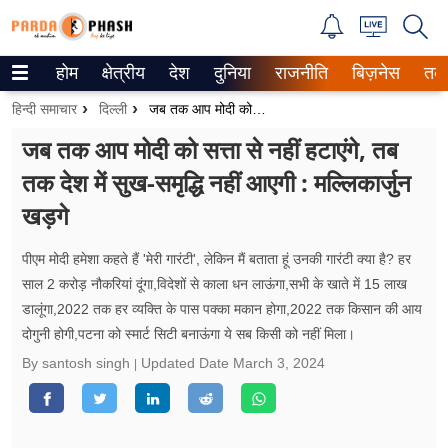
होम
क्षेत्रीय
देश
दुनिया
राजनीति
बिज़नेस
तक
Trending on Google News
हिन्दी समाचार
दिल्ली
जब तक आप मोदी को सत्ता से नहीं हटाएंगे, तब तक देश में सुख-समृद्धि नहीं आएगी : मल्लिकार्जुन खड़गे
ePaper
जब तक आप मोदी को सत्ता से नहीं हटाएंगे, तब
तक देश में सुख-समृद्धि नहीं आएगी : मल्लिकार्जुन
वेब स्टोरीज
खड़गे
उत्तर प्रदेश
पीएम मोदी हमेशा कहते हैं 'मेरी गारंटी', लेकिन मैं बताता हूं उनकी गारंटी क्या है? हर
गैलरी
साल 2 करोड़ नौकरियां दूंगा,विदेशों से काला धन लाऊंगा,सभी के खाते में 15 लाख
डालूंगा,2022 तक हर व्यक्ति के पास पक्का मकान होगा,2022 तक किसान की आय
वीडियो
दोगुनी होगी,पटना को स्मार्ट सिटी बनाऊंगा ये सब किसी को नहीं मिला।
रिलेशनशिप
By santosh singh
Updated Date
March 3, 2024
जीवन मंत्रा