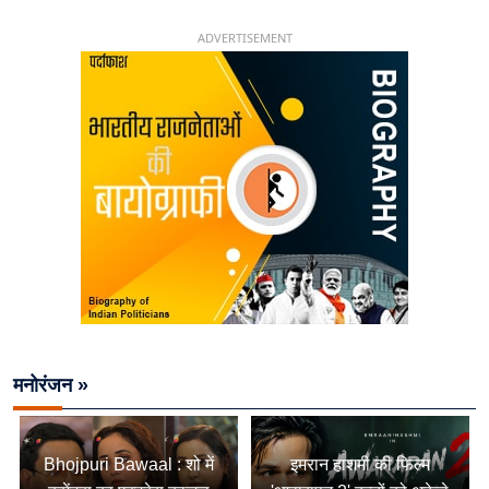
चिराग पासवान के केंद्रीय मंत्री बनने का सफर
ADVERTISEMENT
मनोरंजन »
Bhojpuri Bawaal : शो में
इमरान हाशमी की फिल्म