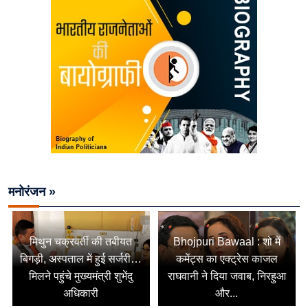
मनोरंजन »
मिथुन चक्रवर्ती की तबीयत
Bhojpuri Bawaal : शो में
बिगड़ी, अस्पताल में हुई सर्जरी…
कमेंट्स का एक्ट्रेस काजल
मिलने पहुंचे मुख्यमंत्री शुभेंदु
राघवानी ने दिया जवाब, निरहुआ
अधिकारी
और...