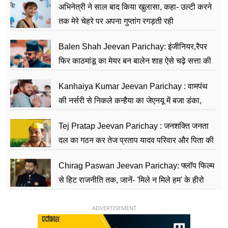
अभिनेत्री ने साल बाद किया खुलासा, कहा- उल्टी करने
तक मेरे चेहरे पर अपना गुप्तांग रगड़ती रही
Balen Shah Jeevan Parichay: इंजीनियर,रैपर
फिर काठमांडू का मेयर बन बालेन शाह ऐसे चढ़े सत्ता की
सीढ़ियां, अब चलाएंगे नेपाल सरकार
Kanhaiya Kumar Jeevan Parichay : वामपंथ
की नर्सरी से निकले कन्हैया का जेएनयू में बजा डंका,
शिक्षा को मानते हैं समाज के बदलाव का हथियार
Tej Pratap Jeevan Parichay : जनशक्ति जनता
दल का गठन कर तेज प्रताप यादव परिवार और पिता की
पार्टी को दे रहे हैं चुनौती, विवादों से है गहरा नाता
Chirag Paswan Jeevan Parichay: फ्लॉप फिल्म
से हिट राजनीति तक, जानें- 'मिले न मिले हम' के हीरो
चिराग पासवान के केंद्रीय मंत्री बनने का सफर
ADVERTISEMENT