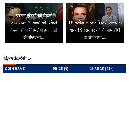
इमरान हाशमी की फिल्म
'आवारापन 2' बच्चों को अकेले
16 करोड़ के कर्ज में फंसे राजपाल
देखने की नहीं मिलेगी इजाजत!
यादव! 9 सितंबर को नीलाम होंगी
सीबीएफसी...
दो संपत्तियां,...
क्रिप्टोकरेंसी »