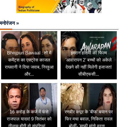
मनोरंजन »
Bhojpuri Bawaal : शो में
इमरान हाशमी की फिल्म
कमेंट्स का एक्ट्रेस काजल
'आवारापन 2' बच्चों को अकेले
राघवानी ने दिया जवाब, निरहुआ
देखने की नहीं मिलेगी इजाजत!
और...
सीबीएफसी...
16 करोड़ के कर्ज में फंसे
रणबीर कपूर के 'बीफ' बयान पर
राजपाल यादव! 9 सितंबर को
फिर मचा बवाल, निकिता रावल
नीलाम होंगी दो संपत्तियां,...
बोलीं- 'माफी मांगो वरना...