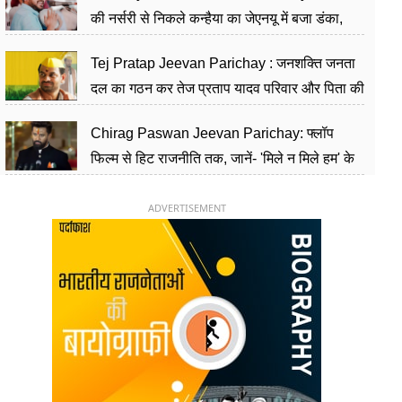
की नर्सरी से निकले कन्हैया का जेएनयू में बजा डंका,
शिक्षा को मानते हैं समाज के बदलाव का हथियार
Tej Pratap Jeevan Parichay : जनशक्ति जनता
दल का गठन कर तेज प्रताप यादव परिवार और पिता की
पार्टी को दे रहे हैं चुनौती, विवादों से है गहरा नाता
Chirag Paswan Jeevan Parichay: फ्लॉप
फिल्म से हिट राजनीति तक, जानें- 'मिले न मिले हम' के
हीरो चिराग पासवान के केंद्रीय मंत्री बनने का सफर
ADVERTISEMENT