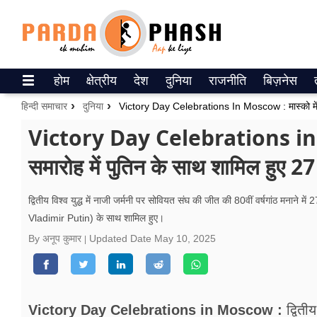
Trending on Google News
होम
क्षेत्रीय
देश
दुनिया
राजनीति
बिज़नेस
ePaper
हिन्दी समाचार
दुनिया
वेब स्टोरीज
Victory Day Celebrations in M
समारोह में पुतिन के साथ शामिल हुए 27 द
उत्तर प्रदेश
गैलरी
द्वितीय विश्व युद्ध में नाजी जर्मनी पर सोवियत संघ की जीत की 80वीं वर्षगांठ मनाने मे
Vladimir Putin) के साथ शामिल हुए।
वीडियो
By अनूप कुमार
Updated Date
May 10, 2025
रिलेशनशिप
जीवन मंत्रा
Victory Day Celebrations in Moscow :
द्विती