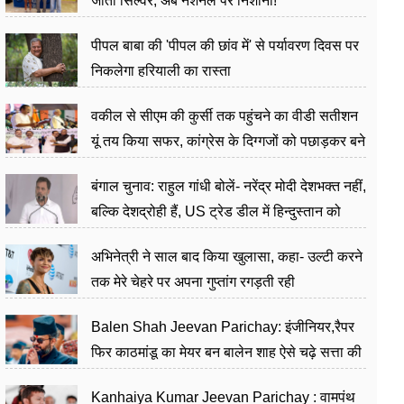
जीता सिल्वर, अब नेशनल पर निशाना!
पीपल बाबा की 'पीपल की छांव में' से पर्यावरण दिवस पर
निकलेगा हरियाली का रास्ता
वकील से सीएम की कुर्सी तक पहुंचने का वीडी सतीशन
यूं तय किया सफर, कांग्रेस के दिग्गजों को पछाड़कर बने
जननेता
बंगाल चुनाव: राहुल गांधी बोलें- नरेंद्र मोदी देशभक्त नहीं,
बल्कि देशद्रोही हैं, US ट्रेड डील में हिन्दुस्तान को
बेचने का काम किया
अभिनेत्री ने साल बाद किया खुलासा, कहा- उल्टी करने
तक मेरे चेहरे पर अपना गुप्तांग रगड़ती रही
Balen Shah Jeevan Parichay: इंजीनियर,रैपर
फिर काठमांडू का मेयर बन बालेन शाह ऐसे चढ़े सत्ता की
सीढ़ियां, अब चलाएंगे नेपाल सरकार
Kanhaiya Kumar Jeevan Parichay : वामपंथ