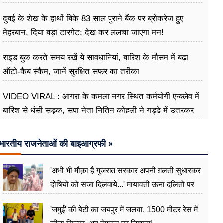
दुबई के शेख के हाथों बिके 83 साल पुराने बैंक पर ब्रोकरेज हुए
मेहरबान, दिया बड़ा टारगेट; देख कर ललचा जाएगा मन!
राइड बुक करते समय रखें ये सावधानियां, बारिश के मौसम में बढ़ा
ऑटो-कैब स्कैम, जानें सुरक्षित सफर का तरीका
VIDEO VIRAL : आगरा के कमला नगर स्थित कर्मयोगी एन्क्लेव में
बारिश से धंसी सड़क, सपा नेता नितिन कोहली ने गड्ढे में उतरकर
मापी विकास की गहराई
भारतीय राजनेताओं की बाइआग्रफी »
'अभी भी मौक़ा है गुजरात सरकार अपनी ग़लती सुधारकर
दोषियों को सजा दिलवाये...' मायावती ऊना दलितों पर
अत्याचार मामले में हुईं आगबबूला
'जमुई' की बेटी का जयपुर में जलवा, 1500 मीटर रेस में