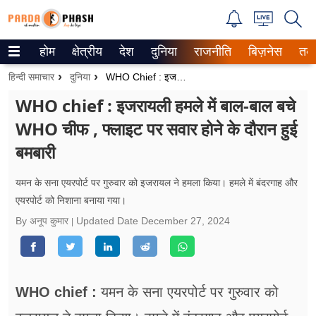
होम
क्षेत्रीय
देश
दुनिया
राजनीति
बिज़नेस
तक
Trending on Google News
हिन्दी समाचार
दुनिया
WHO Chief : इजरायली हमले में बाल-बाल बचे WHO चीफ , फ्लाइट पर सवार होने के दौरान हुई बमबारी
ePaper
WHO chief : इजरायली हमले में बाल-बाल बचे
WHO चीफ , फ्लाइट पर सवार होने के दौरान हुई
वेब स्टोरीज
बमबारी
उत्तर प्रदेश
यमन के सना एयरपोर्ट पर गुरुवार को इजरायल ने हमला किया। हमले में बंदरगाह और
गैलरी
एयरपोर्ट को निशाना बनाया गया।
By अनूप कुमार
Updated Date
December 27, 2024
वीडियो
रिलेशनशिप
जीवन मंत्रा
WHO chief :
यमन के सना एयरपोर्ट पर गुरुवार को