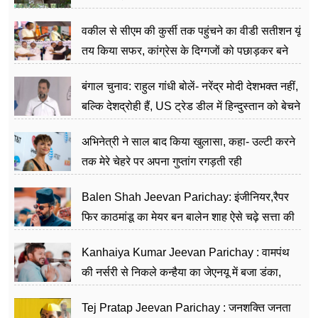
वकील से सीएम की कुर्सी तक पहुंचने का वीडी सतीशन यूं
तय किया सफर, कांग्रेस के दिग्गजों को पछाड़कर बने
जननेता
बंगाल चुनाव: राहुल गांधी बोलें- नरेंद्र मोदी देशभक्त नहीं,
बल्कि देशद्रोही हैं, US ट्रेड डील में हिन्दुस्तान को बेचने
का काम किया
अभिनेत्री ने साल बाद किया खुलासा, कहा- उल्टी करने
तक मेरे चेहरे पर अपना गुप्तांग रगड़ती रही
Balen Shah Jeevan Parichay: इंजीनियर,रैपर
फिर काठमांडू का मेयर बन बालेन शाह ऐसे चढ़े सत्ता की
सीढ़ियां, अब चलाएंगे नेपाल सरकार
Kanhaiya Kumar Jeevan Parichay : वामपंथ
की नर्सरी से निकले कन्हैया का जेएनयू में बजा डंका,
शिक्षा को मानते हैं समाज के बदलाव का हथियार
Tej Pratap Jeevan Parichay : जनशक्ति जनता