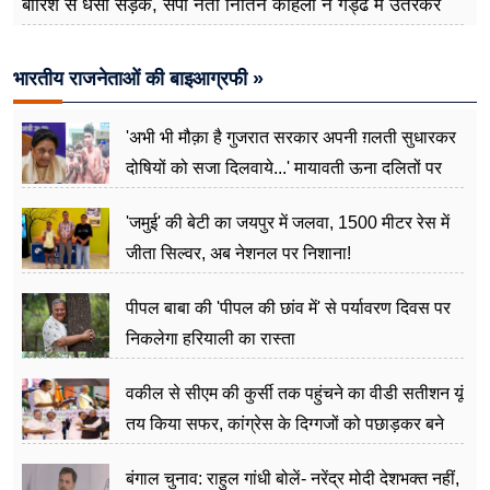
बारिश से धंसी सड़क, सपा नेता नितिन कोहली ने गड्ढे में उतरकर
मापी विकास की गहराई
भारतीय राजनेताओं की बाइआग्रफी »
'अभी भी मौक़ा है गुजरात सरकार अपनी ग़लती सुधारकर
दोषियों को सजा दिलवाये...' मायावती ऊना दलितों पर
अत्याचार मामले में हुईं आगबबूला
'जमुई' की बेटी का जयपुर में जलवा, 1500 मीटर रेस में
जीता सिल्वर, अब नेशनल पर निशाना!
पीपल बाबा की 'पीपल की छांव में' से पर्यावरण दिवस पर
निकलेगा हरियाली का रास्ता
वकील से सीएम की कुर्सी तक पहुंचने का वीडी सतीशन यूं
तय किया सफर, कांग्रेस के दिग्गजों को पछाड़कर बने
जननेता
बंगाल चुनाव: राहुल गांधी बोलें- नरेंद्र मोदी देशभक्त नहीं,