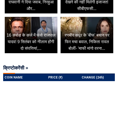
राघवानी ने दिया जवाब, निरहुआ
देखने की नहीं मिलेगी इजाजत!
और...
सीबीएफसी...
16 करोड़ के कर्ज में फंसे राजपाल
रणबीर कपूर के 'बीफ' बयान पर
यादव! 9 सितंबर को नीलाम होंगी
फिर मचा बवाल, निकिता रावल
दो संपत्तियां,...
बोलीं- 'माफी मांगो वरना...
क्रिप्टोकरेंसी »