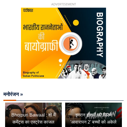
ADVERTISEMENT
मनोरंजन »
Bhojpuri Bawaal : शो में
इमरान हाशमी की फिल्म
कमेंट्स का एक्ट्रेस काजल
'आवारापन 2' बच्चों को अकेले