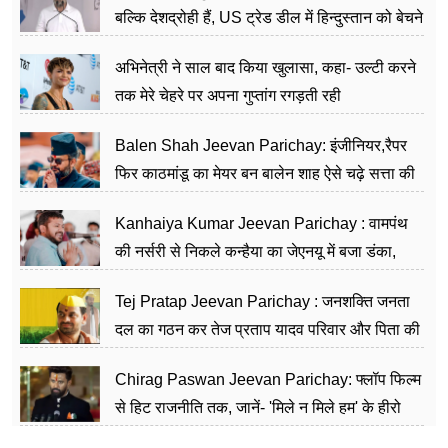
बल्कि देशद्रोही हैं, US ट्रेड डील में हिन्दुस्तान को बेचने
का काम किया
अभिनेत्री ने साल बाद किया खुलासा, कहा- उल्टी करने
तक मेरे चेहरे पर अपना गुप्तांग रगड़ती रही
Balen Shah Jeevan Parichay: इंजीनियर,रैपर
फिर काठमांडू का मेयर बन बालेन शाह ऐसे चढ़े सत्ता की
सीढ़ियां, अब चलाएंगे नेपाल सरकार
Kanhaiya Kumar Jeevan Parichay : वामपंथ
की नर्सरी से निकले कन्हैया का जेएनयू में बजा डंका,
शिक्षा को मानते हैं समाज के बदलाव का हथियार
Tej Pratap Jeevan Parichay : जनशक्ति जनता
दल का गठन कर तेज प्रताप यादव परिवार और पिता की
पार्टी को दे रहे हैं चुनौती, विवादों से है गहरा नाता
Chirag Paswan Jeevan Parichay: फ्लॉप फिल्म
से हिट राजनीति तक, जानें- 'मिले न मिले हम' के हीरो
चिराग पासवान के केंद्रीय मंत्री बनने का सफर