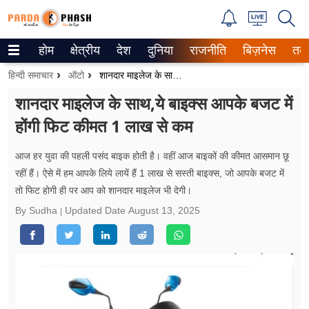
होम
क्षेत्रीय
देश
दुनिया
राजनीति
बिज़नेस
तक
Trending on Google News
हिन्दी समाचार
ऑटो
शानदार माइलेज के साथ,ये बाइक्स आपके बजट में होंगी फिट कीमत 1 लाख से कम
ePaper
शानदार माइलेज के साथ,ये बाइक्स आपके बजट में
होंगी फिट कीमत 1 लाख से कम
वेब स्टोरीज
उत्तर प्रदेश
आज हर युवा की पहली पसंद बाइक होती है। वहीं आज बाइकों की कीमत आसमान छू
रहीं हैं। ऐसे में हम आपके लिये लायें हैं 1 लाख से सस्ती बाइक्स, जो आपके बजट में
गैलरी
तो फिट होगी ही पर आप को शानदार माइलेज भी देगी।
By Sudha
Updated Date
August 13, 2025
वीडियो
रिलेशनशिप
जीवन मंत्रा