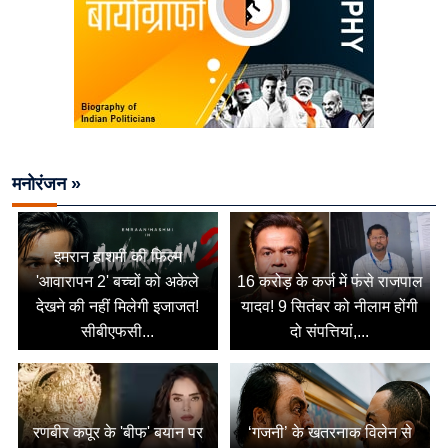
मनोरंजन »
इमरान हाशमी की फिल्म
'आवारापन 2' बच्चों को अकेले
16 करोड़ के कर्ज में फंसे राजपाल
देखने की नहीं मिलेगी इजाजत!
यादव! 9 सितंबर को नीलाम होंगी
सीबीएफसी...
दो संपत्तियां,...
रणबीर कपूर के 'बीफ' बयान पर
‘गजनी’ के खतरनाक विलेन से