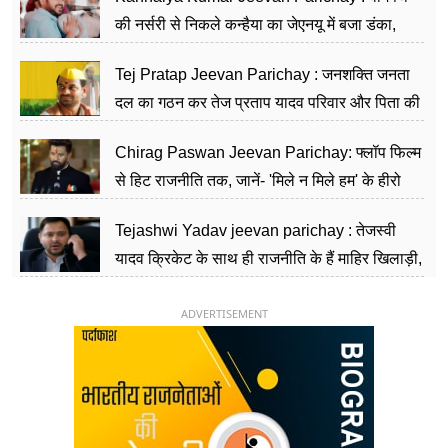
की नर्सरी से निकले कन्हैया का जेएनयू में बजा डंका,
शिक्षा को मानते हैं समाज के बदलाव का हथियार
Tej Pratap Jeevan Parichay : जनशक्ति जनता
दल का गठन कर तेज प्रताप यादव परिवार और पिता की
पार्टी को दे रहे हैं चुनौती, विवादों से है गहरा नाता
Chirag Paswan Jeevan Parichay: फ्लॉप फिल्म
से हिट राजनीति तक, जानें- 'मिले न मिले हम' के हीरो
चिराग पासवान के केंद्रीय मंत्री बनने का सफर
Tejashwi Yadav jeevan parichay : तेजस्वी
यादव क्रिकेट के साथ ही राजनीति के हैं माहिर खिलाड़ी,
26 साल की उम्र में संभाली डिप्टी सीएम की कुर्सी
ADVERTISEMENT