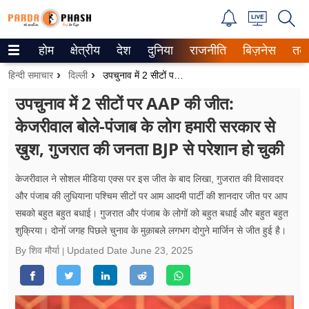
होम
क्षेत्रीय
देश
दुनिया
राजनीति
बिज़नेस
तक
Trending on Google News
हिन्दी समाचार
दिल्ली
उपचुनाव में 2 सीटों पर AAP की जीत: केजरीवाल बोले-पंजाब के लोग हमारी सरकार से ख़ुश, गुजरात की जनता BJP से परेशान हो चुकी
ePaper
उपचुनाव में 2 सीटों पर AAP की जीत:
केजरीवाल बोले-पंजाब के लोग हमारी सरकार से
वेब स्टोरीज
ख़ुश, गुजरात की जनता BJP से परेशान हो चुकी
उत्तर प्रदेश
केजरीवाल ने सोशल मीडिया एक्स पर इस जीत के बाद लिखा, गुजरात की विसावदर
गैलरी
और पंजाब की लुधियाना पश्चिम सीटों पर आम आदमी पार्टी की शानदार जीत पर आप
सबको बहुत बहुत बधाई। गुजरात और पंजाब के लोगों को बहुत बधाई और बहुत बहुत
वीडियो
शुक्रिया। दोनों जगह पिछले चुनाव के मुक़ाबले लगभग दोगुने मार्जिन से जीत हुई है।
रिलेशनशिप
By शिव मौर्या
Updated Date
June 23, 2025
जीवन मंत्रा