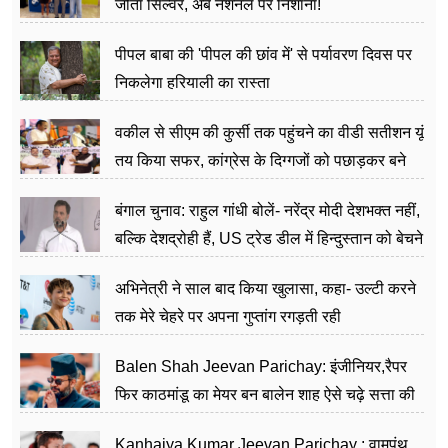
जीता सिल्वर, अब नेशनल पर निशाना!
पीपल बाबा की 'पीपल की छांव में' से पर्यावरण दिवस पर
निकलेगा हरियाली का रास्ता
वकील से सीएम की कुर्सी तक पहुंचने का वीडी सतीशन यूं
तय किया सफर, कांग्रेस के दिग्गजों को पछाड़कर बने
जननेता
बंगाल चुनाव: राहुल गांधी बोलें- नरेंद्र मोदी देशभक्त नहीं,
बल्कि देशद्रोही हैं, US ट्रेड डील में हिन्दुस्तान को बेचने
का काम किया
अभिनेत्री ने साल बाद किया खुलासा, कहा- उल्टी करने
तक मेरे चेहरे पर अपना गुप्तांग रगड़ती रही
Balen Shah Jeevan Parichay: इंजीनियर,रैपर
फिर काठमांडू का मेयर बन बालेन शाह ऐसे चढ़े सत्ता की
सीढ़ियां, अब चलाएंगे नेपाल सरकार
Kanhaiya Kumar Jeevan Parichay : वामपंथ