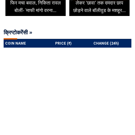
फिर मचा बवाल, निकिता रावल
लेकर ‘छावा’ तक दमदार छाप
बोलीं- 'माफी मांगो वरना...
छोड़ने वाले बॉलीवुड के मशहूर...
क्रिप्टोकरेंसी »