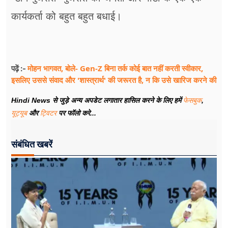
कार्यकर्ता को बहुत बहुत बधाई।
मोहन भागवत, बोले- Gen-Z बिना तर्क कोई बात नहीं करती स्वीकार,
पढ़ें :-
इसलिए उससे संवाद और 'शास्त्रार्थ' की जरूरत है, न कि उसे खारिज करने की
Hindi News से जुड़े अन्य अपडेट लगातार हासिल करने के लिए हमें
फेसबुक
,
यूट्यूब
और
ट्विटर
पर फॉलो करे...
संबंधित खबरें