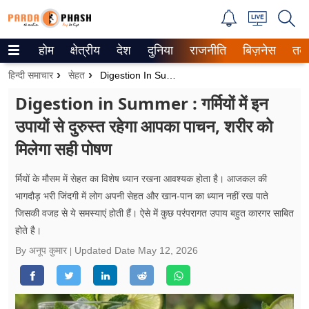
होम
क्षेत्रीय
देश
दुनिया
राजनीति
बिज़नेस
तक
Trending on Google News
हिन्दी समाचार
सेहत
Digestion In Summer : गर्मियों में इन उपायों से दुरुस्त रहेगा आपका पाचन, शरीर को मिलेगा सही पोषण
ePaper
Digestion in Summer : गर्मियों में इन
उपायों से दुरुस्त रहेगा आपका पाचन, शरीर को
वेब स्टोरीज
मिलेगा सही पोषण
उत्तर प्रदेश
र्मियों के मौसम में सेहत का विशेष ध्यान रखना आवश्यक होता है। आजकल की
गैलरी
भागदौड़ भरी जिंदगी में लोग अपनी सेहत और खान-पान का ध्यान नहीं रख पाते
जिसकी वजह से ये समस्याएं होती हैं। ऐसे में कुछ परंपरागत उपाय बहुत कारगर साबित
वीडियो
होते है।
रिलेशनशिप
By अनूप कुमार
Updated Date
May 12, 2026
जीवन मंत्रा