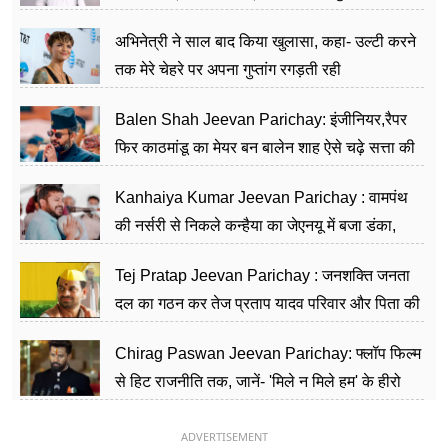
का काम किया
अभिनेत्री ने साल बाद किया खुलासा, कहा- उल्टी करने
तक मेरे चेहरे पर अपना गुप्तांग रगड़ती रही
Balen Shah Jeevan Parichay: इंजीनियर,रैपर
फिर काठमांडू का मेयर बन बालेन शाह ऐसे चढ़े सत्ता की
सीढ़ियां, अब चलाएंगे नेपाल सरकार
Kanhaiya Kumar Jeevan Parichay : वामपंथ
की नर्सरी से निकले कन्हैया का जेएनयू में बजा डंका,
शिक्षा को मानते हैं समाज के बदलाव का हथियार
Tej Pratap Jeevan Parichay : जनशक्ति जनता
दल का गठन कर तेज प्रताप यादव परिवार और पिता की
पार्टी को दे रहे हैं चुनौती, विवादों से है गहरा नाता
Chirag Paswan Jeevan Parichay: फ्लॉप फिल्म
से हिट राजनीति तक, जानें- 'मिले न मिले हम' के हीरो
चिराग पासवान के केंद्रीय मंत्री बनने का सफर
ADVERTISEMENT