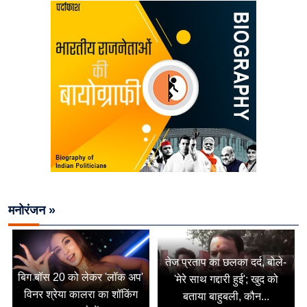
मनोरंजन »
तेज प्रताप का छलका दर्द, बोले-
बिग बॉस 20 को लेकर 'लॉक अप'
'मेरे साथ गद्दारी हुई'; खुद को
विनर श्रेया कालरा का शॉकिंग
बताया बाहुबली, कौन...