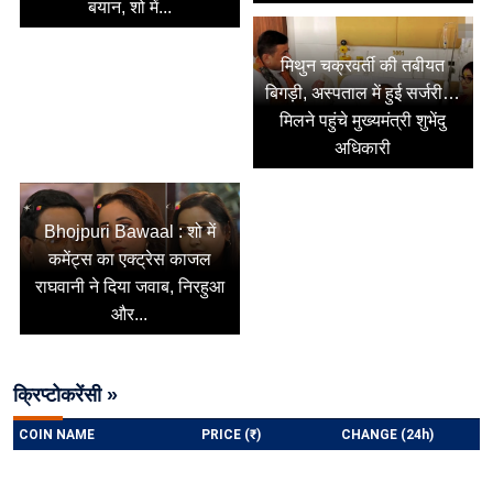
बयान, शो में...
मिथुन चक्रवर्ती की तबीयत
बिगड़ी, अस्पताल में हुई सर्जरी…
मिलने पहुंचे मुख्यमंत्री शुभेंदु
अधिकारी
Bhojpuri Bawaal : शो में
कमेंट्स का एक्ट्रेस काजल
राघवानी ने दिया जवाब, निरहुआ
और...
क्रिप्टोकरेंसी »